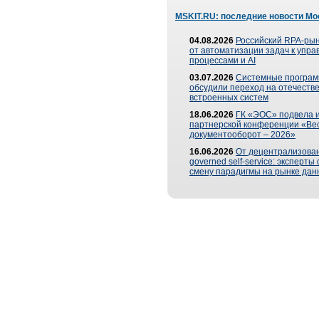
MSKIT.RU: последние новости Мо
04.08.2026
Российский RPA-рын
от автоматизации задач к упр
процессами и AI
03.07.2026
Системные програ
обсудили переход на отечеств
встроенных систем
18.06.2026
ГК «ЭОС» подвела и
партнерской конференции «Ве
документооборот – 2026»
16.06.2026
От децентрализован
governed self-service: эксперт
смену парадигмы на рынке дан