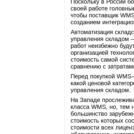
Поскольку в России б
своей работе головны
чтобы поставщик WMS 
созданием интеграцио
Автоматизация складс
управления складом –
работ неизбежно буду
организацией технолог
стоимость самой сист
сравнению с затратам
Перед покупкой WMS-
какой ценовой катего
управления складом.
На Западе прослежива
класса WMS, но, тем н
большинство зарубежн
стоимость которых сос
стоимости всех лицен