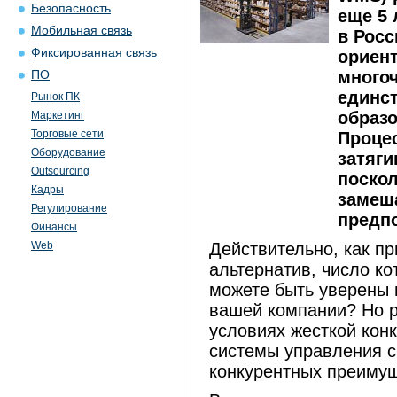
Безопасность
еще 5 
Мобильная связь
в Росс
Фиксированная связь
ориен
много
ПО
единс
Рынок ПК
образо
Маркетинг
Торговые сети
Процес
Оборудование
затяги
Outsourcing
поскол
Кадры
замеша
Регулирование
предпо
Финансы
Web
Действительно, как пр
альтернатив, число к
можете быть уверены 
вашей компании? Но р
условиях жесткой кон
системы управления с
конкурентных преимущ