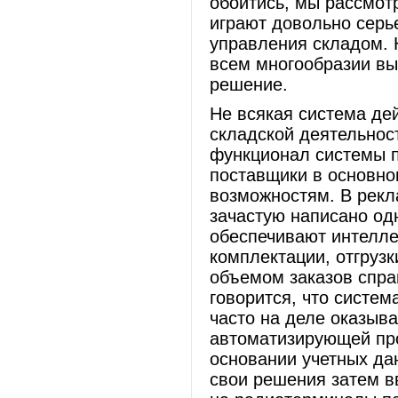
обойтись, мы рассмот
играют довольно серь
управления складом. 
всем многообразии вы
решение.
Не всякая система де
складской деятельност
функционал системы п
поставщики в основно
возможностям. В рекл
зачастую написано од
обеспечивают интелле
комплектации, отгрузк
объемом заказов спра
говорится, что систе
часто на деле оказыва
автоматизирующей про
основании учетных да
свои решения затем в