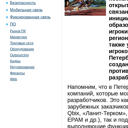
Безопасность
открыт
Мобильная связь
связан
Фиксированная связь
иници
образ
ПО
игроки
Рынок ПК
регион
Маркетинг
Торговые сети
также
Оборудование
игроко
Outsourcing
Петерб
Кадры
создан
Регулирование
проти
Финансы
разраб
Web
Напомним, что в Пете
компаний, которые мо
разработчиков. Это к
зарубежных заказчиков 
Qbix, «Ланит-Терком»,
EPAM и др.), так и п
выполняющие функции