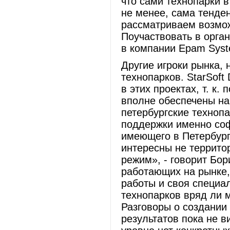
что сами технопарки в
не менее, сама тенде
рассматриваем возмож
Поучаствовать в орга
в компании Epam Syst
Другие игроки рынка, 
технопарков. StarSoft
в этих проектах, т. к
вполне обеспечены на
петербургские техноп
поддержки именно со
имеющего в Петербург
интересны не террито
режим», - говорит Бо
работающих на рынке,
работы и своя специа
технопарков вряд ли м
Разговоры о создании
результатов пока не в