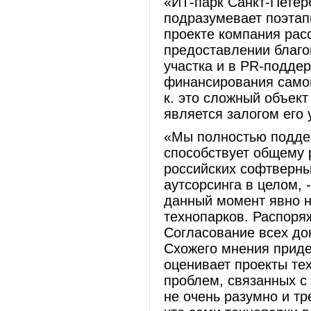
«ИТ-парк Санкт-Петер
подразумевает поэтап
проекте компания рас
предоставлении благо
участка и в PR-поддер
финансирования самог
к. это сложный объек
является залогом его 
«Мы полностью поддер
способствует общему 
российских софтверны
аутсорсинга в целом, 
данный момент явно 
технопарков. Распоря
Согласование всех до
Схожего мнения приде
оценивает проекты те
проблем, связанных с 
не очень разумно и тр