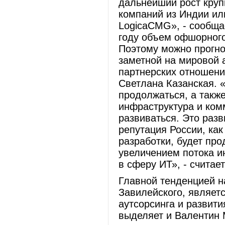
дальнейший рост круп
компаний из Индии или
LogicaCMG», - сообща
году объем офшорного
Поэтому можно прогно
заметной на мировой 
партнерских отношени
Светлана Казанская. 
продолжаться, а такж
инфраструктура и ком
развиваться. Это раз
репутация России, ка
разработки, будет пр
увеличением потока и
в сферу ИТ», - считае
Главной тенденцией н
Завилейского, являетс
аутсорсинга и развит
выделяет и Валентин 