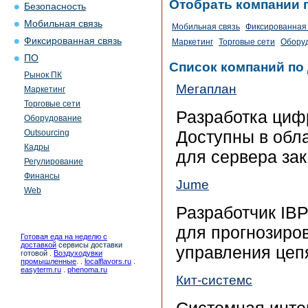
Отобрать компании 
Безопасность
Мобильная связь
Мобильная связь
Фиксированная 
Фиксированная связь
Маркетинг
Торговые сети
Обору
ПО
Список компаний по
Рынок ПК
Мегаплан
Маркетинг
Торговые сети
Разработка циф
Оборудование
Доступны в обла
Outsourcing
Кадры
для сервера зак
Регулирование
Финансы
Jume
Web
Разработчик IB
для прогнозиро
Готовая еда на неделю с
доставкой
сервисы доставки
управления цеп
готовой .
Воздуходувки
промышленные
. .
localflavors.ru
.
easyterm.ru
.
phenoma.ru
Кит-системс