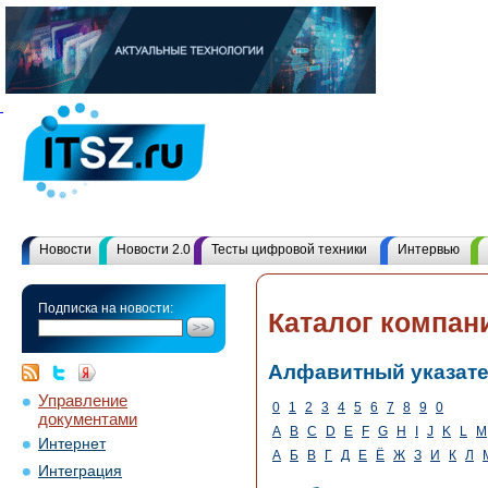
Новости
Новости 2.0
Тесты цифровой техники
Интервью
Подписка на новости:
Каталог компан
Алфавитный указат
Управление
0
1
2
3
4
5
6
7
8
9
0
документами
A
B
C
D
E
F
G
H
I
J
K
L
M
Интернет
А
Б
В
Г
Д
Е
Ё
Ж
З
И
К
Л
Интеграция