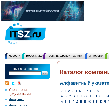
Новости
Новости 2.0
Тесты цифровой техники
Интервью
Подписка на новости:
Каталог компан
Алфавитный указат
Управление
0
1
2
3
4
5
6
7
8
9
0
документами
A
B
C
D
E
F
G
H
I
J
K
L
M
Интернет
А
Б
В
Г
Д
Е
Ё
Ж
З
И
К
Л
Интеграция