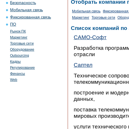
Отобрать компании 
Безопасность
Мобильная связь
Мобильная связь
Фиксированная 
Фиксированная связь
Маркетинг
Торговые сети
Обору
ПО
Список компаний по
Рынок ПК
САМО-Софт
Маркетинг
Торговые сети
Разработка программ
Оборудование
отрасли
Outsourcing
Кадры
Саптел
Регулирование
Финансы
Техническое сопров
Web
телекоммуникационн
построение и модер
данных,
поставка телекомму
мировых производит
услуги технического 