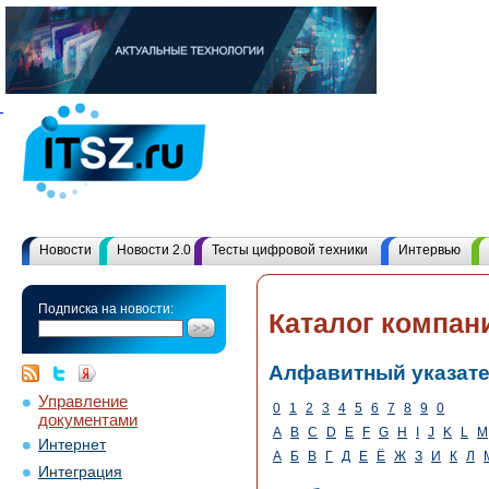
Новости
Новости 2.0
Тесты цифровой техники
Интервью
Подписка на новости:
Каталог компан
Алфавитный указат
Управление
0
1
2
3
4
5
6
7
8
9
0
документами
A
B
C
D
E
F
G
H
I
J
K
L
M
Интернет
А
Б
В
Г
Д
Е
Ё
Ж
З
И
К
Л
Интеграция