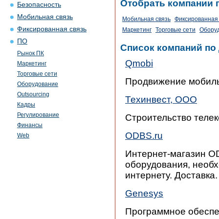
Отобрать компании 
Безопасность
Мобильная связь
Мобильная связь
Фиксированная 
Фиксированная связь
Маркетинг
Торговые сети
Обору
ПО
Список компаний по
Рынок ПК
Qmobi
Маркетинг
Торговые сети
Продвижение мобил
Оборудование
Outsourcing
Техинвест, ООО
Кадры
Регулирование
Строительство телек
Финансы
ODBS.ru
Web
Интернет-магазин O
оборудования, необх
интернету. Доставка.
Genesys
Программное обеспеч