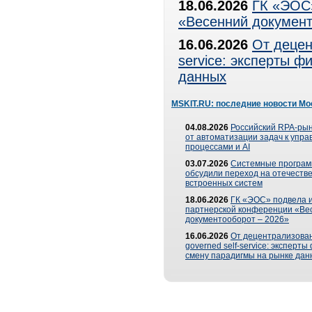
18.06.2026
ГК «ЭОС»
«Весенний документ
16.06.2026
От децен
service: эксперты 
данных
MSKIT.RU: последние новости Мо
04.08.2026
Российский RPA-рын
от автоматизации задач к упр
процессами и AI
03.07.2026
Системные програ
обсудили переход на отечеств
встроенных систем
18.06.2026
ГК «ЭОС» подвела и
партнерской конференции «Ве
документооборот – 2026»
16.06.2026
От децентрализован
governed self-service: эксперт
смену парадигмы на рынке дан