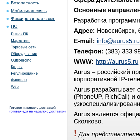
Безопасность
Основные направлен
Мобильная связь
Фиксированная связь
Разработка программн
ПО
Адрес:
Новосибирск, 6
Рынок ПК
E-mail:
info@aurus5.ru
Маркетинг
Торговые сети
Телефон:
(383) 333 9
Оборудование
Outsourcing
WWW:
http://aurus5.ru
Кадры
Aurus – российский п
Регулирование
корпоративной IP-теле
Финансы
Web
Aurus разрабатывает
(PhoneUP, RichCall) и
узкоспециализированн
Готовое питание с доставкой
готовая еда на неделю с доставкой
Aurus является офици
Сколково.
!
Для представителей