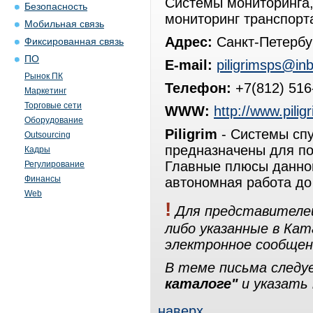
Cистемы мониторинга,
Безопасность
мониторинг транспорт
Мобильная связь
Адрес:
Санкт-Петербур
Фиксированная связь
ПО
E-mail:
piligrimsps@inb
Рынок ПК
Телефон:
+7(812) 516
Маркетинг
Торговые сети
WWW:
http://www.pilig
Оборудование
Piligrim
- Системы спу
Outsourcing
предназначены для пои
Кадры
Главные плюсы данной
Регулирование
Финансы
автономная работа до
Web
!
Для представителей
либо указанные в Ка
электронное сообщен
В теме письма след
каталоге"
и указать 
наверх