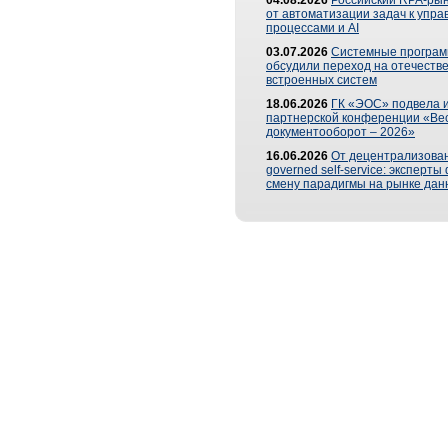
04.08.2026
Российский RPA-рын
от автоматизации задач к упр
процессами и AI
03.07.2026
Системные програ
обсудили переход на отечеств
встроенных систем
18.06.2026
ГК «ЭОС» подвела и
партнерской конференции «Ве
документооборот – 2026»
16.06.2026
От децентрализован
governed self-service: эксперт
смену парадигмы на рынке дан