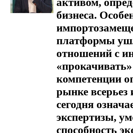
активом, опре
бизнеса. Особе
импортозамеще
платформы ушл
отношений с ин
«прокачивать»
компетенции оп
рынке всерьез 
сегодня означа
экспертизы, ум
способность эк