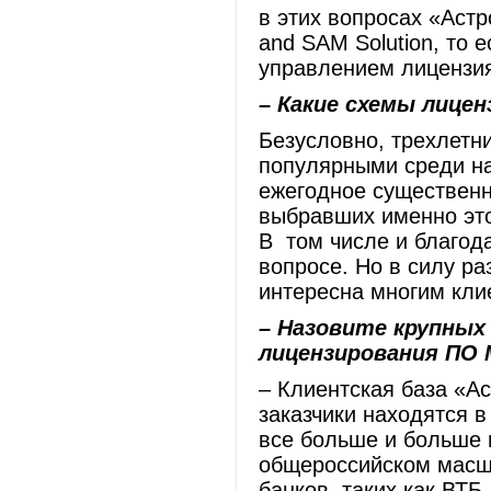
в этих вопросах «Аст
and SAM Solution, то 
управлением лицензия
– Какие схемы лице
Безусловно, трехлетн
популярными среди н
ежегодное существенн
выбравших именно это
В том числе и благода
вопросе. Но в силу р
интересна многим кли
– Назовите крупных
лицензирования ПО M
– Клиентская база «А
заказчики находятся 
все больше и больше 
общероссийском масшт
банков, таких как ВТБ