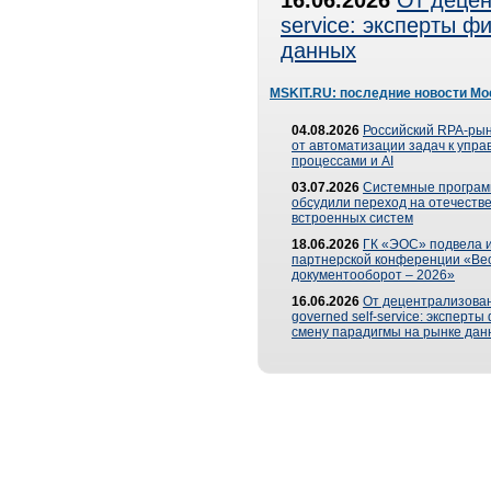
16.06.2026
От децен
service: эксперты 
данных
MSKIT.RU: последние новости Мо
04.08.2026
Российский RPA-рын
от автоматизации задач к упр
процессами и AI
03.07.2026
Системные програ
обсудили переход на отечеств
встроенных систем
18.06.2026
ГК «ЭОС» подвела и
партнерской конференции «Ве
документооборот – 2026»
16.06.2026
От децентрализован
governed self-service: эксперт
смену парадигмы на рынке дан