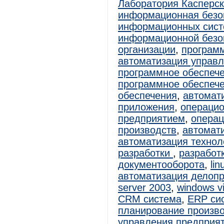
Лаборатория Касперск
информационная безо
информационных сист
информационной безо
организации
,
програм
автоматизация управ
программное обеспеч
программное обеспеч
обеспечения
,
автомат
приложения
,
операцио
предприятием
,
операц
производств
,
автомат
автоматизация технол
разработки
,
разработ
документооборота
,
lin
автоматизация делоп
server 2003
,
windows vi
CRM система
,
ERP си
планирование произв
управления предприя