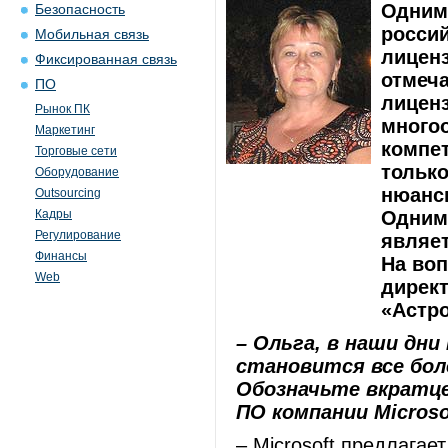
Одним
Безопасность
росси
Мобильная связь
лиценз
Фиксированная связь
отмеча
ПО
лиценз
Рынок ПК
много
Маркетинг
компет
Торговые сети
тольк
Оборудование
нюанс
Outsourcing
Кадры
Одним 
Регулирование
являет
Финансы
На воп
Web
дирек
«Астр
– Ольга, в наши дн
становится все бол
Обозначьте вкратц
ПО компании Microso
– Microsoft предлагае