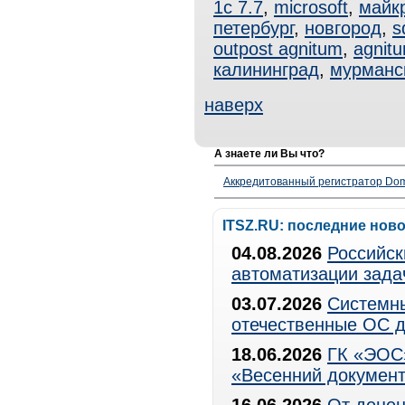
1с 7.7
,
microsoft
,
майк
петербург
,
новгород
,
s
outpost agnitum
,
agnitu
калининград
,
мурманс
наверх
А знаете ли Вы что?
Аккредитованный регистратор Dom
ITSZ.RU: последние нов
04.08.2026
Российск
автоматизации зада
03.07.2026
Системны
отечественные ОС д
18.06.2026
ГК «ЭОС»
«Весенний документ