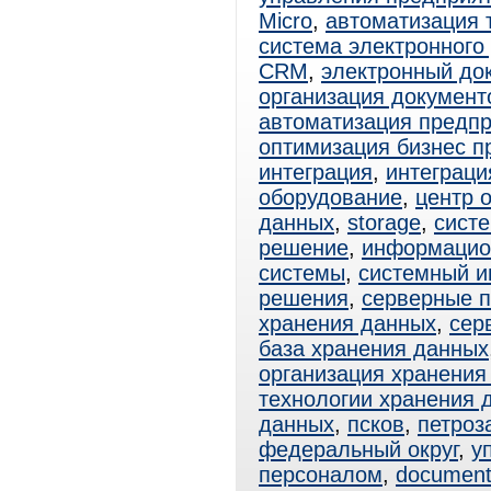
Micro
,
автоматизация 
система электронного
CRM
,
электронный до
организация документ
автоматизация предп
оптимизация бизнес п
интеграция
,
интеграци
оборудование
,
центр 
данных
,
storage
,
сист
решение
,
информацио
системы
,
системный и
решения
,
серверные 
хранения данных
,
сер
база хранения данных
организация хранения
технологии хранения 
данных
,
псков
,
петроз
федеральный округ
,
у
персоналом
,
documen