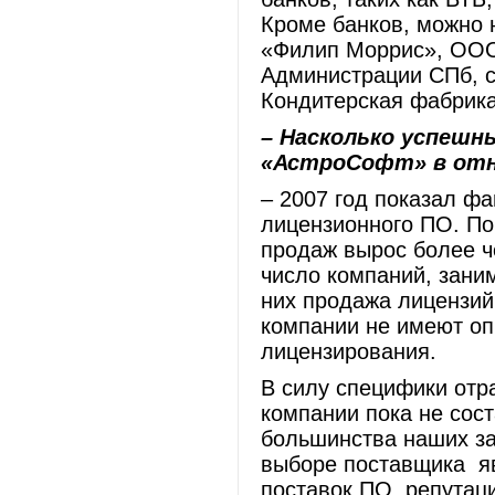
Кроме банков, можно н
«Филип Моррис», ООО
Администрации СПб, с
Кондитерская фабрика
– Насколько успешн
«АстроСофт» в отн
– 2007 год показал ф
лицензионного ПО. П
продаж вырос более ч
число компаний, зани
них продажа лицензий
компании не имеют оп
лицензирования.
В силу специфики отр
компании пока не сос
большинства наших з
выборе поставщика яв
поставок ПО, репутац