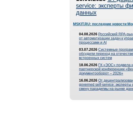
service: эксперты 
данных
MSKIT.RU: последние новости Мо
04.08.2026
Российский RPA-рын
от автоматизации задач к упр
процессами и AI
03.07.2026
Системные програ
обсудили переход на отечеств
встроенных систем
18.06.2026
ГК «ЭОС» подвела и
партнерской конференции «Ве
документооборот – 2026»
16.06.2026
От децентрализован
governed self-service: эксперт
смену парадигмы на рынке дан