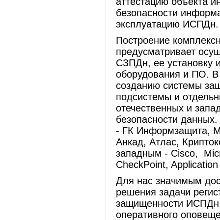
аттестацию объекта и
безопасности информ
эксплуатацию ИСПДн.
Построение комплекс
предусматривает осу
СЗПДн, ее установку и
оборудования и ПО. В
созданию системы защ
подсистемы и отдель
отечественных и запа
безопасности данных.
- ГК Информзащита, М
Анкад, Атлас, Крипток
западным - Cisco, Mic
CheckPoint, Application
Для нас значимым дос
решения задачи регис
защищенности ИСПДн,
оперативного оповеще