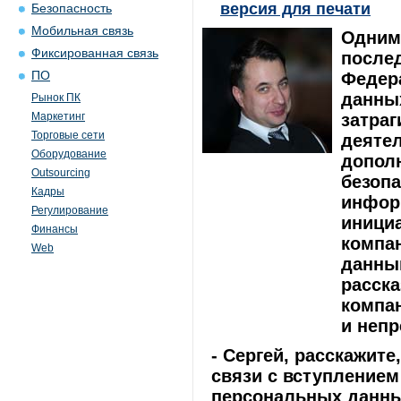
версия для печати
Безопасность
Мобильная связь
Одним
Фиксированная связь
послед
ПО
Федер
данных
Рынок ПК
Маркетинг
затраг
Торговые сети
деяте
Оборудование
допол
Outsourcing
безоп
Кадры
информ
Регулирование
инициа
Финансы
компа
Web
данны
расска
компа
и непр
- Сергей, расскажите
связи с вступлением
персональных данны