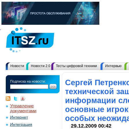
Новости
Новости 2.0
Тесты цифровой техники
Интервью
Сергей Петренк
Подписка на новости:
технической з
информации сло
Управление
основные игрок
документами
особых неожида
Интернет
Интеграция
29.12.2009 00:42