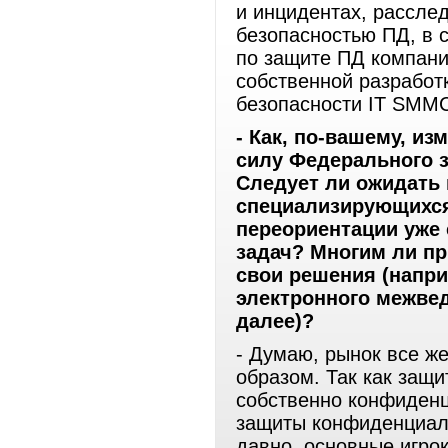
и инцидентах, рассле
безопасностью ПД, в 
по защите ПД компани
собственной разработ
безопасности IT SMM
- Как, по-вашему, из
силу Федерального 
Следует ли ожидать 
специализирующихся
переориентации уже
задач? Многим ли пр
свои решения (напри
электронного межвед
далее)?
- Думаю, рынок все ж
образом. Так как защ
собственно конфиденц
защиты конфиденциал
давно, основные игро