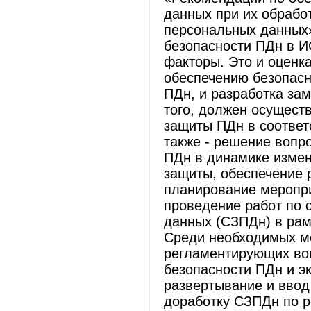
данных при их обрабо
персональных данных»
безопасности ПДн в И
факторы. Это и оценк
обеспечению безопасн
ПДн, и разработка за
того, должен осущест
защиты ПДн в соответ
также - решение вопр
ПДн в динамике измен
защиты, обеспечение 
планирование меропри
проведение работ по
данных (СЗПДн) в рам
Среди необходимых ме
регламентирующих во
безопасности ПДн и э
развертывание и вво
доработку СЗПДн по р