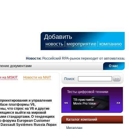
Добавить
новость
мероприятие
компанию
Новости:
Российский RPA-рынок переходит от автоматизации задач
ление документами
О нас
и на MSKIT
Новости на NNIT
Поиск:
Тесты цифровой техники
 проектирования и управления
 базе платформы V6,
ны, что спрос на V6 и другие
емящиеся выйти на мировой
ыми стандартами. О тенденциях
Каталог компаний
го форума European Customer
 Dassault Systèmes Russia Лоран
Мегаплан