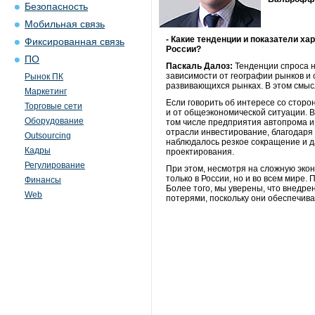
Безопасность
Мобильная связь
- Какие тенденции и показатели ха
Фиксированная связь
России?
ПО
Паскаль Далоз:
Тенденции спроса н
зависимости от географии рынков и
Рынок ПК
развивающихся рынках. В этом смысл
Маркетинг
Если говорить об интересе со сторо
Торговые сети
и от общеэкономической ситуации. В
Оборудование
том числе предприятия автопрома и 
отрасли инвестирование, благодаря
Outsourcing
наблюдалось резкое сокращение и д
Кадры
проектирования.
Регулирование
При этом, несмотря на сложную экон
только в России, но и во всем мире
Финансы
Более того, мы уверены, что внедр
Web
потерями, поскольку они обеспечив