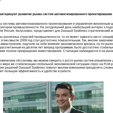
рактеризуют развитие рынка систем автоматизированного проектирования в 
а системы автоматизированного проектирования и управления жизненным ц
 секторов промышленности. На сегодняшний день наибольший интерес к под
е Россия, безусловно, представляет для Dassault Systèmes стратегический и
ны различных отраслей промышленности, то он может зависеть как от специф
 этом смысле 2009 год стал достаточно показательным. Так, многие заказчики
авиастроения, ощутили на себе влияние экономического кризиса, но по-разн
 рассчитанным на десятки лет вперед программам, было достаточно стабильн
аже полное прекращение инвестирования. Стагнация наблюдается и на рынк
омическую обстановку, мы можем говорить о росте рынка систем управления
. По мере же стабилизации глобальной экономической ситуации спрос на PLM-
ение решений Dassault Systèmes помогут многим компаниям преодолеть слож
ают большую эффективность и удобство в работе.