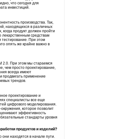
идно, что сегодня для
ата инвестиций.
нентность производства. Так,
ий, находящихся в различных
х, когда продукт должен пройти
о лекарственным средствам
и тестирование. При этом
то опять же крайне важно в
 2.0. При этом мы стараемся
ше, чем просто проектирование,
ния всегда имеют
м продвигать применение
чевых трендов.
рное проектирование и
иях специалисты все еще
стей цифрового моделирования.
-окружения, которое позволит
ооценивают эффективность
 обязательные стандарты уровня
работки продуктов и изделий?
 они находятся в начале пути.