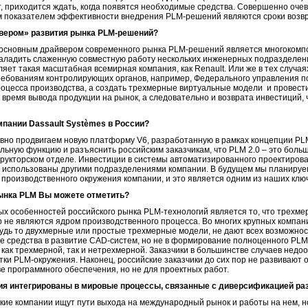
ет, приходится ждать, когда появятся необходимые средства. Совершенно очев
 показателем эффективности внедрения PLM-решений являются сроки возвр
йвером» развития рынка PLM-решений?
о основным драйвером современного рынка PLM-решений является многокомпо
аладить слаженную совместную работу нескольких инженерных подразделен
ляет такая масштабная всемирная компания, как Renault. Или же в тех случая
ребованиям контролирующих органов, например, Федерального управления п
роцесса производства, а создать трехмерные виртуальные модели и провест
ремя вывода продукции на рынок, а следовательно и возврата инвестиций, ч
омпании Dassault Systèmes в России?
ивно продвигаем новую платформу V6, разработанную в рамках концепции PLM
льную функцию и разъяснить российским заказчикам, что PLM 2.0 – это боль
рукторском отделе. Инвестиции в системы автоматизированного проектирова
ь использованы другими подразделениями компании. В будущем мы планируе
 производственного окружения компании, и это является одним из наших клю
рынка PLM Вы можете отметить?
х особенностей российского рынка PLM-технологий является то, что трехме
 не являются ядром производственного процесса. Во многих крупных компан
будь то двухмерные или простые трехмерные модели, не дают всех возможно
 средства в развитие CAD-систем, но не в формирование полноценного PLM
 как трехмерной, так и нетрехмерной. Заказчики в большинстве случаев нед
тки PLM-окружения. Наконец, российские заказчики до сих пор не развивают
ве программного обеспечения, но не для проектных работ.
ия интегрированы в мировые процессы, связанные с диверсификацией раз
ие компании ищут пути выхода на международный рынок и работы на нем, но