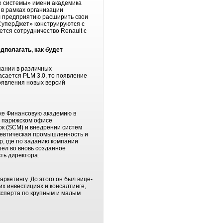
е системы» имени академика
 в рамках организации
л предприятию расширить свои
СуперДжет» конструируются с
тся сотрудничество Renault с
дполагать, как будет
пании в различных
асается PLM 3.0, то появление
оявления новых версий
кже Финансовую академию в
 в парижском офисе
ок (SCM) и внедрении систем
цевтическая промышленность и
р, где по заданию компании
шел во вновь созданное
ть директора.
ркетингу. До этого он был вице-
х инвестициях и консалтинге,
 эксперта по крупным и малым