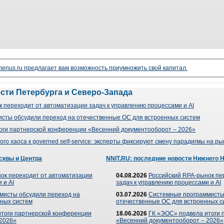
enus.ru предлагает вам возможность приумножить свой капитал.
ости Петербурга и Северо-Запада
 переходит от автоматизации задач к управлению процессами и AI
сты обсудили переход на отечественные ОС для встроенных систем
оги партнерской конференции «Весенний документооборот – 2026»
го хаоса к governed self-service: эксперты фиксируют смену парадигмы на р
сквы и Центра
NNIT.RU: последние новости Нижнего 
ок переходит от автоматизации
04.08.2026
Российский RPA-рынок пе
 и AI
задач к управлению процессами и AI
мисты обсудили переход на
03.07.2026
Системные программисты
ных систем
отечественные ОС для встроенных с
итоги партнерской конференции
18.06.2026
ГК «ЭОС» подвела итоги 
 2026»
«Весенний документооборот – 2026»