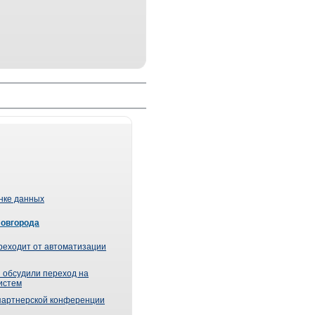
ынке данных
Новгорода
реходит от автоматизации
 обсудили переход на
истем
партнерской конференции