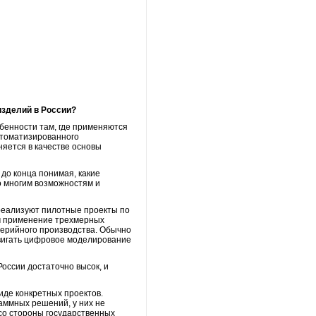
изделий в России?
бенности там, где применяются
втоматизированного
няется в качестве основы
 до конца понимая, какие
о многим возможностям и
реализуют пилотные проекты по
м применение трехмерных
серийного производства. Обычно
двигать цифровое моделирование
оссии достаточно высок, и
иде конкретных проектов.
аммных решений, у них не
 со стороны государственных