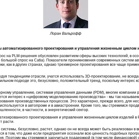
Лоран Вальрофф
ы автоматизированного проектирования и управления жизненным циклом 
прос на PLM-решения обусловлен развитием сферы высоких технологий, в осо
большой спрос на Catia). Показатели проникновения современных систем а
оки, как в других странах, однако трехмерное проектирования все чаще приме
едуя тенденциям отрасли, учатся использовать 3D-проектирование, не всегда
ильном подходе это, безусловно, положительный тренд, поскольку интерес к
ерному управлению, системам управления данными (PDM), многие компании 
тся интерес к «цифровому моделированию производства» - мы так называе
ования производственных процессов. Это характерно, прежде всего, для не
 используется в автопроме и в авиастроении. Кроме того, мы стремимся про
шленности, в частности, в энергетический сектор.
атизированного проектирования и управления жизненным циклом изделий в Р
т расти.
системы, безусловно, растет, однако он не всегда может быть реализован в в
ся в том, что даже если предприятия осознали всю ценность подобных прогр
ния. Поэтому мы стремимся заручиться поддержкой (в том числе финансовой)