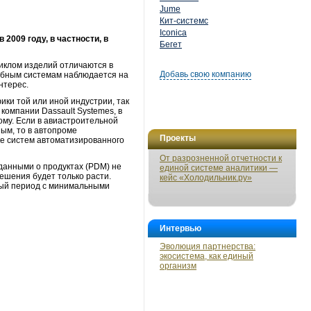
Jume
Кит-системс
Iconica
2009 году, в частности, в
Бегет
иклом изделий отличаются в
Добавь свою компанию
обным системам наблюдается на
нтерес.
ики той или иной индустрии, так
 компании Dassault Systemes, в
ому. Если в авиастроительной
ым, то в автопроме
Проекты
е систем автоматизированного
От разрозненной отчетности к
 данными о продуктах (PDM) не
единой системе аналитики —
решения будет только расти.
кейс «Холодильник.ру»
ный период с минимальными
Интервью
Эволюция партнерства:
экосистема, как единый
организм