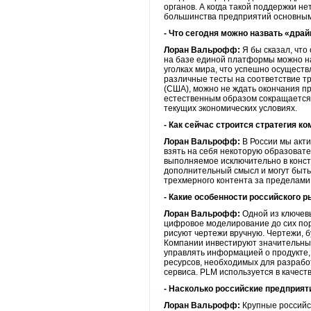
органов. А когда такой поддержки н
большинства предприятий основным
- Что сегодня можно назвать «дра
Лоран Вальрофф:
Я бы сказал, чт
на базе единой платформы можно н
уголках мира, что успешно осуществ
различные тесты на соответствие т
(США), можно не ждать окончания п
естественным образом сокращается в
текущих экономических условиях.
- Как сейчас строится стратегия к
Лоран Вальрофф:
В России мы акт
взять на себя некоторую образовате
выполняемое исключительно в конст
дополнительный смысл и могут быт
трехмерного контента за пределами
- Какие особенности российского 
Лоран Вальрофф:
Одной из ключевы
цифровое моделирование до сих пор
рисуют чертежи вручную. Чертежи, 
Компании инвестируют значительные
управлять информацией о продукте,
ресурсов, необходимых для разрабо
сервиса. PLM используется в качест
- Насколько российские предприят
Лоран Вальрофф:
Крупные российск