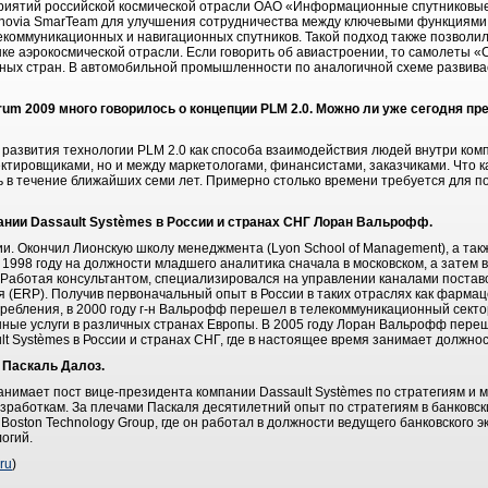
дприятий российской космической отрасли ОАО «Информационные спутниковы
Enovia SmarTeam для улучшения сотрудничества между ключевыми функциями
екоммуникационных и навигационных спутников. Такой подход также позволи
е аэрокосмической отрасли. Если говорить об авиастроении, то самолеты «
ных стран. В автомобильной промышленности по аналогичной схеме развивае
um 2009 много говорилось о концепции PLM 2.0. Можно ли уже сегодня пре
 развития технологии PLM 2.0 как способа взаимодействия людей внутри ком
ктировщиками, но и между маркетологами, финансистами, заказчиками. Что к
 в течение ближайших семи лет. Примерно столько времени требуется для п
нии Dassault Systèmes в России и странах СНГ Лоран Вальрофф.
. Окончил Лионскую школу менеджмента (Lyon School of Management), а та
 1998 году на должности младшего аналитика сначала в московском, а затем
. Работая консультантом, специализировался на управлении каналами постав
 (ERP). Получив первоначальный опыт в России в таких отраслях как фарма
требления, в 2000 году г-н Вальрофф перешел в телекоммуникационный секто
онные услуги в различных странах Европы. В 2005 году Лоран Вальрофф пере
t Systèmes в России и странах СНГ, где в настоящее время занимает должнос
 Паскаль Далоз.
анимает пост вице-президента компании Dassault Systèmes по стратегиям и ма
работкам. За плечами Паскаля десятилетний опыт по стратегиям в банковски
rst Boston Technology Group, где он работал в должности ведущего банковского
огий.
ru
)