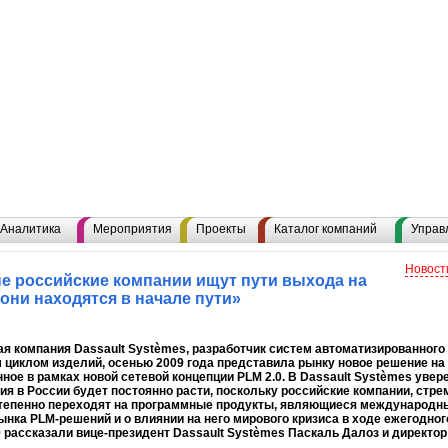
Аналитика
Мероприятия
Проекты
Каталог компаний
Управ
Новост
 российские компании ищут пути выхода на
они находятся в начале пути»
я компания Dassault Systèmes, разработчик систем автоматизированного
циклом изделий, осенью 2009 года представила рынку новое решение на
ное в рамках новой сетевой концепции PLM 2.0. В Dassault Systèmes увере
я в России будет постоянно расти, поскольку российские компании, стр
степенно переходят на программные продукты, являющиеся международн
ынка PLM-решений и о влиянии на него мирового кризиса в ходе ежегодно
 рассказали вице-президент Dassault Systèmes Паскаль Далоз и директор
.