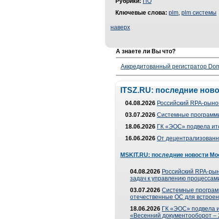
Рубрики:
ПО
Ключевые слова:
plm
,
plm системы
наверх
А знаете ли Вы что?
Аккредитованный регистратор Dom
ITSZ.RU: последние нов
04.08.2026
Российский RPA-рынок
03.07.2026
Системные программи
18.06.2026
ГК «ЭОС» подвела ит
16.06.2026
От децентрализованно
MSKIT.RU: последние новости Мо
04.08.2026
Российский RPA-рын
задач к управлению процессами
03.07.2026
Системные програм
отечественные ОС для встроен
18.06.2026
ГК «ЭОС» подвела 
«Весенний документооборот –