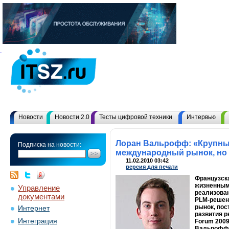
Новости
Новости 2.0
Тесты цифровой техники
Интервью
Лоран Вальрофф: «Крупные
Подписка на новости:
международный рынок, но 
11.02.2010 03:42
версия для печати
Французска
жизненным 
Управление
реализован
документами
PLM-решени
рынок, по
Интернет
развития р
Интеграция
Forum 2009
Вальрофф