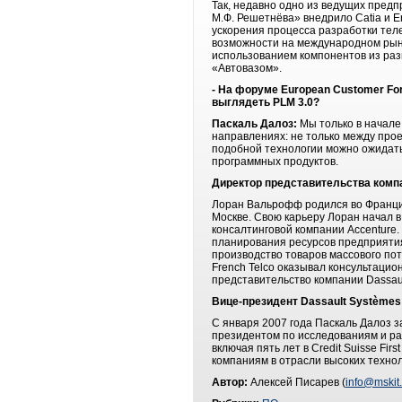
Так, недавно одно из ведущих пре
М.Ф. Решетнёва»
внедрило Catia и 
ускорения процесса разработки тел
возможности на международном рынк
использованием компонентов из раз
«Автовазом».
- На форуме European Customer For
выглядеть PLM 3.0?
Паскаль Далоз:
Мы только в начале
направлениях: не только между прое
подобной технологии можно ожидать
программных продуктов.
Директор представительства компа
Лоран Вальрофф родился во Франции
Москве. Свою карьеру Лоран начал в
консалтинговой компании Accenture
планирования ресурсов предприятия
производство товаров массового по
French Telco оказывал консультаци
представительство компании Dassaul
Вице-президент Dassault Systèmes
С января 2007 года Паскаль Далоз з
президентом по исследованиям и раз
включая пять лет в Credit Suisse Fi
компаниям в отрасли высоких технол
Автор:
Алексей Писарев (
info@mskit.