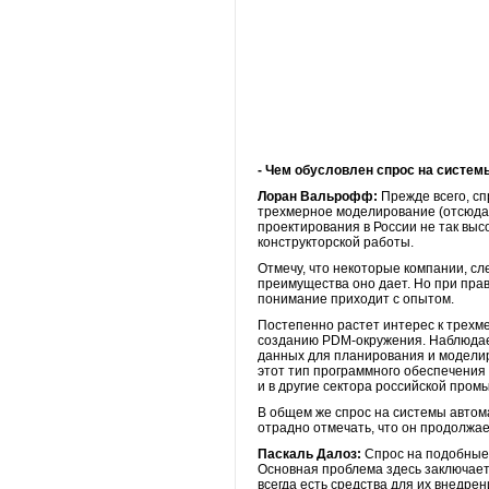
- Чем обусловлен спрос на систем
Лоран Вальрофф:
Прежде всего, с
трехмерное моделирование (отсюда 
проектирования в России не так выс
конструкторской работы.
Отмечу, что некоторые компании, сл
преимущества оно дает. Но при прав
понимание приходит с опытом.
Постепенно растет интерес к трехм
созданию PDM-окружения. Наблюдае
данных для планирования и моделир
этот тип программного обеспечения
и в другие сектора российской промы
В общем же спрос на системы автом
отрадно отмечать, что он продолжае
Паскаль Далоз:
Спрос на подобные 
Основная проблема здесь заключает
всегда есть средства для их внедре