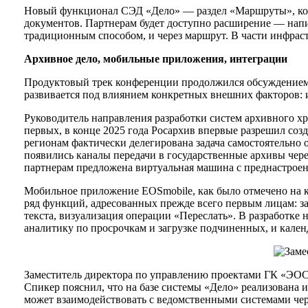
Новый функционал СЭД «Дело» — раздел «Маршруты», кото
документов. Партнерам будет доступно расширение — напи
традиционным способом, и через маршрут. В части инфрас
Архивное дело, мобильные приложения, интеграции
Продуктовый трек конференции продолжился обсуждением
развивается под влиянием конкретных внешних факторов: 
Руководитель направления разработки систем архивного х
первых, в конце 2025 года Росархив впервые разрешил соз
регионам фактически делегирована задача самостоятельно 
появились каналы передачи в государственные архивы чере
партнерам предложена виртуальная машина с преднастроен
Мобильное приложение EOSmobile, как было отмечено на ко
ряд функций, адресованных прежде всего первым лицам: з
текста, визуализация операции «Переслать». В разработке
аналитику по просрочкам и загрузке подчиненных, и кален
Заместитель директора по управлению проектами ГК «ЭОС»
Спикер пояснил, что на базе системы «Дело» реализована 
может взаимодействовать с ведомственными системами чер