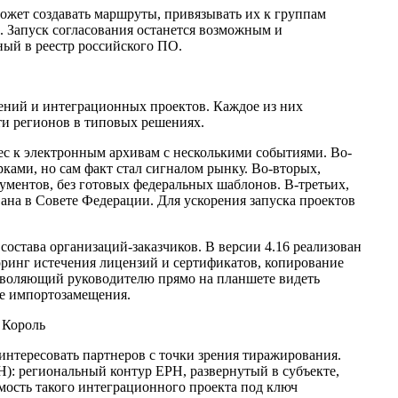
жет создавать маршруты, привязывать их к группам
. Запуск согласования останется возможным и
ый в реестр российского ПО.
ний и интеграционных проектов. Каждое из них
ти регионов в типовых решениях.
с к электронным архивам с несколькими событиями. Во-
ками, но сам факт стал сигналом рынку. Во-вторых,
ументов, без готовых федеральных шаблонов. В-третьих,
ана в Совете Федерации. Для ускорения запуска проектов
остава организаций-заказчиков. В версии 4.16 реализован
оринг истечения лицензий и сертификатов, копирование
позволяющий руководителю прямо на планшете видеть
ке импортозамещения.
нтересовать партнеров с точки зрения тиражирования.
Н): региональный контур ЕРН, развернутый в субъекте,
ость такого интеграционного проекта под ключ