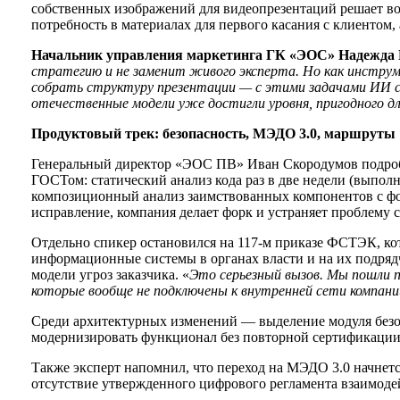
собственных изображений для видеопрезентаций решает во
потребность в материалах для первого касания с клиентом
Начальник управления маркетинга ГК «ЭОС» Надежд
стратегию и не заменит живого эксперта. Но как инструм
собрать структуру презентации — с этими задачами ИИ 
отечественные модели уже достигли уровня, пригодного д
Продуктовый трек: безопасность, МЭДО 3.0, маршруты
Генеральный директор «ЭОС ПВ» Иван Скородумов подробн
ГОСТом: статический анализ кода раз в две недели (выполн
композиционный анализ заимствованных компонентов с фо
исправление, компания делает форк и устраняет проблему 
Отдельно спикер остановился на 117-м приказе ФСТЭК, кот
информационные системы в органах власти и на их подряд
модели угроз заказчика. «
Это серьезный вызов. Мы пошли 
которые вообще не подключены к внутренней сети компан
Среди архитектурных изменений — выделение модуля безоп
модернизировать функционал без повторной сертификации
Также эксперт напомнил, что переход на МЭДО 3.0 начнетс
отсутствие утвержденного цифрового регламента взаимодей