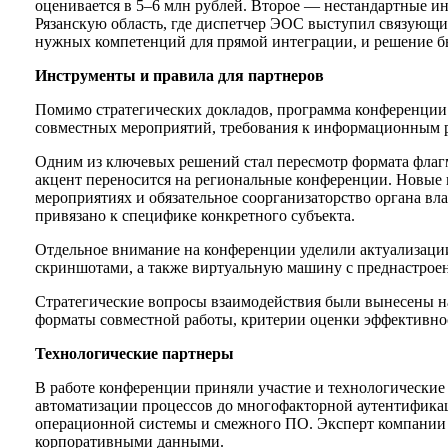
оценивается в 5–6 млн рублей. Второе — нестандартные и
Рязанскую область, где диспетчер ЭОС выступил связующ
нужных компетенций для прямой интеграции, и решение бы
Инструменты и правила для партнеров
Помимо стратегических докладов, программа конференции 
совместных мероприятий, требования к информационным р
Одним из ключевых решений стал пересмотр формата флагм
акцент переносится на региональные конференции. Новые 
мероприятиях и обязательное соорганизаторство органа вл
привязано к специфике конкретного субъекта.
Отдельное внимание на конференции уделили актуализации
скриншотами, а также виртуальную машину с преднастроен
Стратегические вопросы взаимодействия были вынесены на
форматы совместной работы, критерии оценки эффективнос
Технологические партнеры
В работе конференции приняли участие и технологически
автоматизации процессов до многофакторной аутентифика
операционной системы и смежного ПО. Эксперт компании T
корпоративными данными.