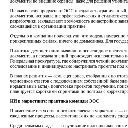
документы во внешние сервисы, даже для решения утилитар
Первая версия продукта от ЭОС предлагает ограниченный
документов, исправление орфографических и стилистическ
разработчики закладывают возможность донастройки: зака
сложившейся в организации практике.
Отдельно в компании подчеркнули, что модель намеренно 
прикрепленных файлах, ничего не домысливая. Для госуда
Пилотные демонстрации выявили и неочевидное препятств
документа, а передача знаний происходит исключительно н
Генеральная прокуратура, где обнаружился четкий докуме
обследование и индивидуально настраивать промпты под к
В планах развития — семь сценариев, отобранных по итог
черновиков ответов с подключением собственной базы знан
нормативные акты), подготовка проектов поручений, поиск
планируется короткими спринтами по полгода с корректиро
ИИ в маркетинге: практика команды ЭОС
Применение искусственного интеллекта в маркетинге — ещ
ежедневные процессы, рассматривая их не как замену спец
Среди решаемых задач — озвучивание видеороликов синтез