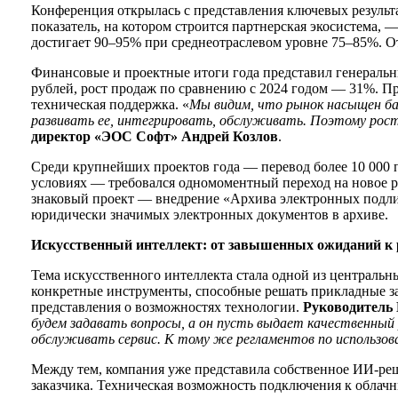
Конференция открылась с представления ключевых резуль
показатель, на котором строится партнерская экосистема,
достигает 90–95% при среднеотраслевом уровне 75–85%. От
Финансовые и проектные итоги года представил генераль
рублей, рост продаж по сравнению с 2024 годом — 31%. П
техническая поддержка. «
Мы видим, что рынок насыщен ба
развивать ее, интегрировать, обслуживать. Поэтому рост 
директор «ЭОС Софт» Андрей Козлов
.
Среди крупнейших проектов года — перевод более 10 000 п
условиях — требовался одномоментный переход на новое ре
знаковый проект — внедрение «Архива электронных подлин
юридически значимых электронных документов в архиве.
Искусственный интеллект: от завышенных ожиданий к
Тема искусственного интеллекта стала одной из центральн
конкретные инструменты, способные решать прикладные за
представления о возможностях технологии.
Руководитель 
будем задавать вопросы, а он пусть выдает качественный
обслуживать сервис. К тому же регламентов по использо
Между тем, компания уже представила собственное ИИ-ре
заказчика. Техническая возможность подключения к облачны