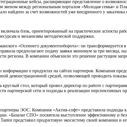
нтеграционные кейсы, расширяющие представление о возможност
им звеном между региональным порталом «Молодая семья» и Пла
ло найдено за счет возможностей уже внедренного у заказчика 
включала блок, ориентированный на практические аспекты рабо
есурсам и механизмы методической поддержки.
анского «Осеннего документооборота»: он трансформируется в 
правила предполагают подачу заявки минимум за три месяца, на
асти региона. В компании объяснили это решение растущим зап
 информации о продуктах на сайтах партнеров. Компания предо
ной демонстрационной средой, позволяющей проводить показы з
 круглый стол, который провел директор по работе с партнера
ти партнерской сети и подходы к реализации перспективных пр
е партнеры ЭОС. Компания «Актив-софт» представила подходы
ции. «Базальт СПО» посвятила выступление эффективному и бе
antor представил продуктовую экосистему своей компании и ее