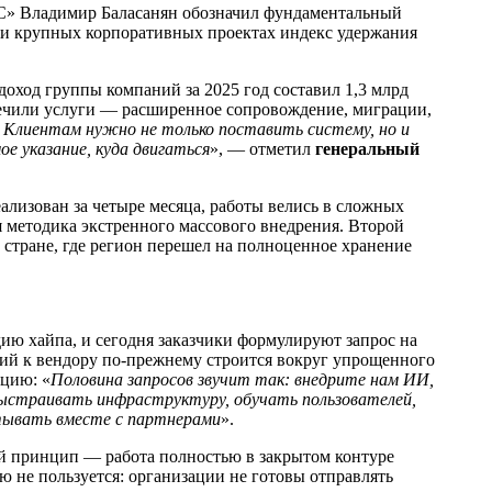
ОС» Владимир Баласанян обозначил фундаментальный
ре и крупных корпоративных проектах индекс удержания
ход группы компаний за 2025 год составил 1,3 млрд
печили услуги — расширенное сопровождение, миграции,
 Клиентам нужно не только поставить систему, но и
е указание, куда двигаться
», — отметил
генеральный
ализован за четыре месяца, работы велись в сложных
я методика экстренного массового внедрения. Второй
стране, где регион перешел на полноценное хранение
ию хайпа, и сегодня заказчики формулируют запрос на
ний к вендору по-прежнему строится вокруг упрощенного
цию: «
Половина запросов звучит так: внедрите нам ИИ,
выстраивать инфраструктуру, обучать пользователей,
тывать вместе с партнерами
».
й принцип — работа полностью в закрытом контуре
ю не пользуется: организации не готовы отправлять