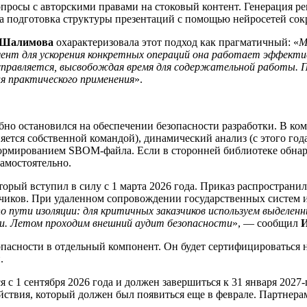
просы с авторскими правами на стоковый контент. Генерация ре
, а подготовка структуры презентаций с помощью нейросетей сок
а Шалимова
охарактеризовала этот подход как прагматичный: «
М
ент для ускорения конкретных операций она работает эффектив
справляется, высвобождая время для содержательной работы
ля практического применения
».
о остановился на обеспечении безопасности разработки. В ко
яется собственной командой), динамический анализ (с этого год
рмированием SBOM-файла. Если в сторонней библиотеке обнаруж
самостоятельно.
орый вступил в силу с 1 марта 2026 года. Приказ распростран
чиков. При удаленном сопровождении государственных систем 
по пути изоляции: для критичных заказчиков используем выдел
ии. Летом проходим внешний аудит безопасности
», — сообщил
И
асности в отдельный компонент. Он будет сертифицироваться н
.
я с 1 сентября 2026 года и должен завершиться к 31 января 202
ствия, который должен был появиться еще в феврале. Партнера