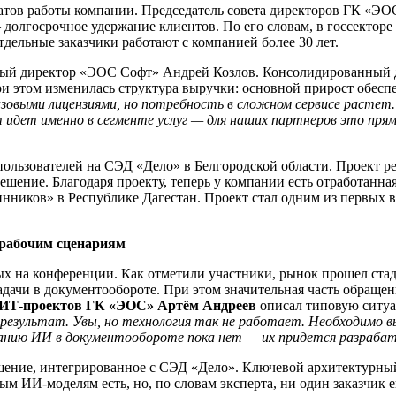
татов работы компании. Председатель совета директоров ГК «Э
 — долгосрочное удержание клиентов. По его словам, в госсекто
дельные заказчики работают с компанией более 30 лет.
ный директор «ЭОС Софт» Андрей Козлов. Консолидированный до
ри этом изменилась структура выручки: основной прирост обес
зовыми лицензиями, но потребность в сложном сервисе растет.
идет именно в сегменте услуг — для наших партнеров это прямо
ользователей на СЭД «Дело» в Белгородской области. Проект ре
шение. Благодаря проекту, теперь у компании есть отработанна
ников» в Республике Дагестан. Проект стал одним из первых в 
 рабочим сценариям
ых на конференции. Как отметили участники, рынок прошел стад
дачи в документообороте. При этом значительная часть обраще
ИТ-проектов ГК «ЭОС» Артём Андреев
описал типовую ситуа
 результат. Увы, но технология так не работает. Необходимо 
ванию ИИ в документообороте пока нет — их придется разраба
шение, интегрированное с СЭД «Дело». Ключевой архитектурны
м ИИ-моделям есть, но, по словам эксперта, ни один заказчик е