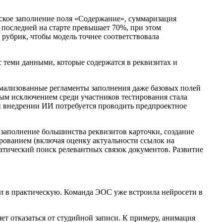
ское заполнение поля «Содержание», суммаризация
 последней на старте превышает 70%, при этом
рубрик, чтобы модель точнее соответствовала
 теми данными, которые содержатся в реквизитах и
мализованные регламенты заполнения даже базовых полей
ным исключением среди участников тестирования стала
и внедрении ИИ потребуется проводить предпроектное
заполнение большинства реквизитов карточки, создание
ированием (включая оценку актуальности ссылок на
матический поиск релевантных связок документов. Развитие
л в практическую. Команда ЭОС уже встроила нейросети в
т отказаться от студийной записи. К примеру, анимация