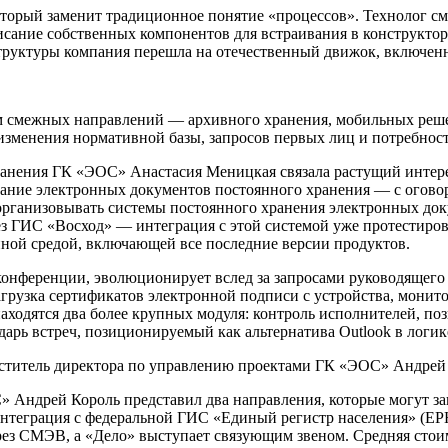
рый заменит традиционное понятие «процессов». Технолог смо
сание собственных компонентов для встраивания в конструктор
труктуры компания перешла на отечественный движок, включенн
 смежных направлений — архивного хранения, мобильных реше
изменения нормативной базы, запросов первых лиц и потребнос
ранения ГК «ЭОС» Анастасия Меницкая связала растущий интере
дание электронных документов постоянного хранения — с оговор
организовывать системы постоянного хранения электронных док
з ГИС «Восход» — интеграция с этой системой уже протестиров
ной средой, включающей все последние версии продуктов.
нференции, эволюционирует вслед за запросами руководящего с
агрузка сертификатов электронной подписи с устройства, монит
 находятся два более крупных модуля: контроль исполнителей, 
дарь встреч, позиционируемый как альтернатива Outlook в логи
 Андрей Король представил два направления, которые могут заи
интеграция с федеральной ГИС «Единый регистр населения» (ЕР
ез СМЭВ, а «Дело» выступает связующим звеном. Средняя стоим