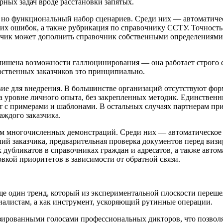
ных задач вроде расстановки запятых.
, но функциональный набор сценариев. Среди них — автоматиче
их ошибок, а также рубрикация по справочнику ССТУ. Точность
зчик может дополнить справочник собственными определениями 
лишена возможности галлюцинирования — она работает строго с
рственных заказчиков это принципиально.
ие для внедрения. В большинстве организаций отсутствуют фор
а уровне личного опыта, без закрепленных методик. Единствен
нт с примерами и шаблонами. В остальных случаях партнерам пр
аждого заказчика.
ам многочисленных демонстраций. Среди них — автоматическое 
ий заказчика, предварительная проверка документов перед виз
 дубликатов в справочниках граждан и адресатов, а также авто
вкой приоритетов в зависимости от обратной связи.
е один тренд, который из экспериментальной плоскости переше
иалистам, а как инструмент, ускоряющий рутинные операции.
ированными голосами профессиональных дикторов, что позволяе