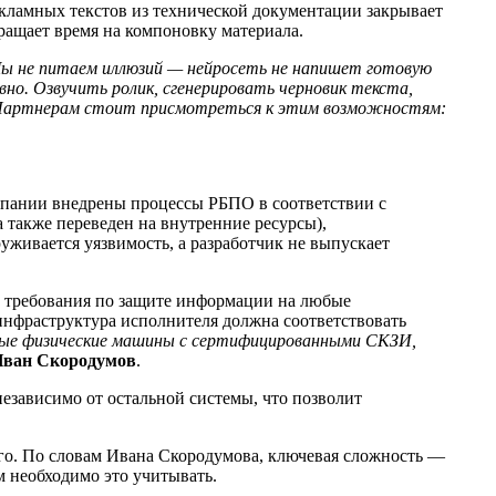
кламных текстов из технической документации закрывает
ращает время на компоновку материала.
ы не питаем иллюзий — нейросеть не напишет готовую
но. Озвучить ролик, сгенерировать черновик текста,
. Партнерам стоит присмотреться к этим возможностям:
мпании внедрены процессы РБПО в соответствии с
а также переведен на внутренние ресурсы),
ивается уязвимость, а разработчик не выпускает
ил требования по защите информации на любые
инфраструктура исполнителя должна соответствовать
енные физические машины с сертифицированными СКЗИ,
ван Скородумов
.
езависимо от остальной системы, что позволит
7-го. По словам Ивана Скородумова, ключевая сложность —
м необходимо это учитывать.