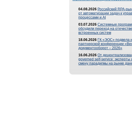
04.08.2026
Российский RPA-рын
от автоматизации задач к упр
процессами и AI
03.07.2026
Системные програ
обсудили переход на отечеств
встроенных систем
18.06.2026
ГК «ЭОС» подвела и
партнерской конференции «Ве
документооборот – 2026»
16.06.2026
От децентрализован
governed self-service: эксперт
смену парадигмы на рынке дан