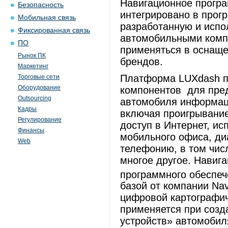
Навигационное прог
Безопасность
интегрировано в про
Мобильная связь
разработанную и испо
Фиксированная связь
автомобильными комп
ПО
применяться в оснащ
Рынок ПК
брендов.
Маркетинг
Платформа LUXdash п
Торговые сети
Оборудование
компонентов для пре
Outsourcing
автомобиля информац
Кадры
включая проигрывание
Регулирование
доступ в Интернет, и
Финансы
мобильного офиса, ди
Web
телефонию, в том чис
многое другое. Навиг
программного обесп
базой от компании Na
цифровой картографи
применяется при соз
устройств» автомоби