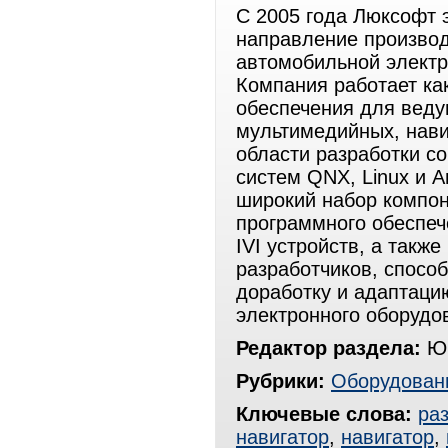
С 2005 года Люксофт 
направление производ
автомобильной электро
Компания работает как
обеспечения для вед
мультимедийных, нави
области разработки с
систем QNX, Linux и A
широкий набор компон
программного обеспеч
IVI устройств, а такж
разработчиков, спосо
доработку и адаптаци
электронного оборудо
Редактор раздела:
Юр
Рубрики:
Оборудован
Ключевые слова:
ра
навигатор
,
навигатор
,