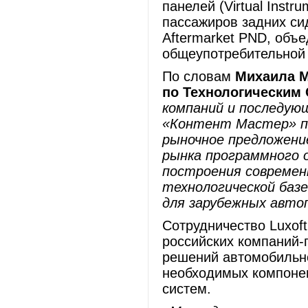
панелей (Virtual Instr
пассажиров задних сид
Aftermarket PND, объ
общеупотребительной аб
По словам
Михаила М
по Технологическим
компаний и последующ
«Контент Мастер» п
рыночное предложени
рынка программного о
построения совреме
технологической базе 
для зарубежных авто
Сотрудничество Luxoft
российских компаний-
решений автомобильн
необходимых компонен
систем.