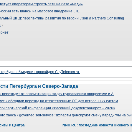
оветует операторам строить сети на базе «меди»
 У России есть шансы на массовое внедрение LTE
льный ШПД: перспективы развития по версии J’son & Partners Consulting
u
)
ернет
тербурге объединит провайдер CityTelecom.ru.
ости Петербурга и Северо-Запада
 переходит от автоматизации задач к управлению процессами и AI
сты обсудили переход на отечественные ОС для встроенных систем
оги партнерской конференции «Весенний документооборот – 2026»
го хаоса к governed self-service: эксперты фиксируют смену парадигмы на р
сквы и Центра
NNIT.RU: последние новости Нижнего 