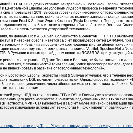
ологий FTTH/FTTB в других странах Центральной и Восточной Европы, эксперты
й и Центральной Европы безусловным лидером процесса внедрения технолог
ипа связи превышает 20%. Высокий уровень проникновения оптоволоконных те
тем, что на рынке данного региона сильные позиции занимают скандинавские
 компании Frost & Sullivan Эдита Косовска (Edyta Kosowska). Передовые тех
кандинавских странах были также внедрены в Литве, Латвии и Эстонии. Более 
к кабельная связь считается устаревшей технологией.
мыния, по данным Frost & Sullivan, большинство абонентов FTTH/FTTB обслуж
оступ в Интернет обеспечивается за счет провайдеров сетей LAN/MAN, при 
ге в Болгарии и Румынии в процентном соотношении многие абонентские лини
гарии некоторые крупные игроки рынка, например Vestitel, SpectrumNet и Net
TTB. В Румынии важным провайдером является RCS&RDS, присутствующий та
ые региональные рынки ШПД, как Польша и Венгрия, не были включены в числ
ка. - Для них, с экономической точки зрения, более целесообразно арендова
а не инвестировать в развитие оптоволоконных технологий».
ой и Восточной Европы, эксперты Frost & Sullivan отмечают, что в течение н
едит технологию DSL по числу пользователей. Однако спрос на технологии F
. Значительное увеличение числа абонентов можно также ожидать в Чехии, Б
стается весьма низким.
телей услуг ШПД по технологиям FTTx и DSL в России уже в течение несколь
опережающего роста количества абонентов, подключенных по FTTx за счет ча
(в частности, МРК «Связьинвеста») и за счет более активной реализации п
 которые изначально используют технологии FTTx», - говорит управляющий па
: Пионеры на рынке услуг Triple Play и телекоммуникационных услуг нового по