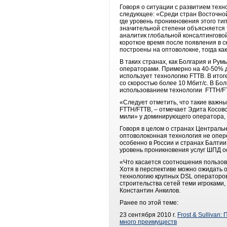
Говоря о ситуации с развитием техн
следующее: «Среди стран Восточно
где уровень проникновения этого т
значительной степени объясняется 
аналитик глобальной консалтинговой
короткое время после появления в с
построены на оптоволокне, тогда ка
В таких странах, как Болгария и Ру
операторами. Примерно на 40-50% д
использует технологию FTTB. В ито
со скоростью более 10 Мбит/с. В Бол
использованием технологии FTTH/F
«Следует отметить, что такие важн
FTTH/FTTB, – отмечает Эдита Косовс
мили» у доминирующего оператора, 
Говоря в целом о странах Центральн
оптоволоконная технология не опер
особенно в России и странах Балтии
уровень проникновения услуг ШПД о
«Что касается соотношения пользова
Хотя в перспективе можно ожидать 
технологию крупных DSL операторов 
строительства сетей теми игроками,
Константин Анкилов.
Ранее по этой теме:
23 сентября 2010 г.
Frost & Sullivan
много преимуществ