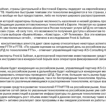
ullivan, страны Центральной и Восточной Европы лидируют на европейском 
TTB. Наиболее быстрыми темпами эти технологии внедряются в тех странах, 
 вообще не был предоставлен, либо не получил широкого распространения.
ля которой характерны большая численность населения и низкий уровень пр
бещающих рынков оптоволоконных технологий в Европе. Несмотря на сравни
B, уже более миллиона абонентов в России получают услуги ШПД по оптоволо
ких стран. «В силу того, что возможности получения доступа к абонентам п
 стали выбором «ВымпелКома», «Комстара», «ЭР-Телекома». Все эти компан
товолоконных сетей», - отмечено в исследовании Frost & Sullivan.
 консалтинговых агентств дают свою оценку относительно некоторых аспекто
гиям FTTH и FTTB. «По нашим оценкам на сегодняшний день на российском ры
ПД по технологиям FTTx», - отмечает управляющий партнер iKS-Consulting 
ксперты Frost & Sullivan, в долгосрочной перспективе инвестирование средст
х инструментов в конкурентной борьбе всех операторов фиксированной связи
ьнейшем будет конкуренция на российском рынке, управляющий партнер iKS-Co
нию, на российском рынке в дальнейшем будет наблюдаться конкуренция м
нкурировать операторы проводного ШПД. При этом, большую часть рынка буд
онные услуги как по проводным, так и по беспроводным технологиям. Крупн
 клиентам по различным имеющимся в распоряжении технологиям, которые вз
торами средств в развитие технологий FTTH/FTTB на российском рынке, Кон
азвитие сетей связи по указанным технологиям на российском рынке уже сей
ии рынок инвестиций в развитие инфраструктуры по данным технологиям сост
удем наблюдать рост объема инвестиций в данном секторе, поскольку такие к
ест» активно реализуют свои программы и мы ожидаем усиления их работы в