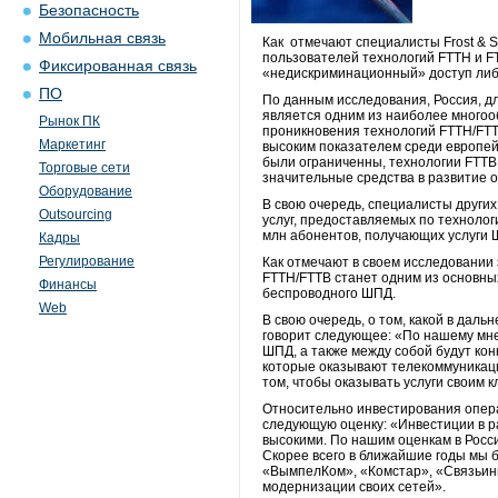
Безопасность
Мобильная связь
Как отмечают специалисты Frost & S
пользователей технологий FTTH и F
Фиксированная связь
«недискриминационный» доступ либо
ПО
По данным исследования, Россия, д
является одним из наиболее многоо
Рынок ПК
проникновения технологий FTTH/FTT
Маркетинг
высоким показателем среди европейс
были ограниченны, технологии FTTB
Торговые сети
значительные средства в развитие оп
Оборудование
В свою очередь, специалисты других
Outsourcing
услуг, предоставляемых по техноло
млн абонентов, получающих услуги Ш
Кадры
Регулирование
Как отмечают в своем исследовании э
FTTH/FTTB станет одним из основны
Финансы
беспроводного ШПД.
Web
В свою очередь, о том, какой в дал
говорит следующее: «По нашему мне
ШПД, а также между собой будут ко
которые оказывают телекоммуникаци
том, чтобы оказывать услуги своим
Относительно инвестирования опера
следующую оценку: «Инвестиции в р
высокими. По нашим оценкам в Росс
Скорее всего в ближайшие годы мы б
«ВымпелКом», «Комстар», «Связьинв
модернизации своих сетей».