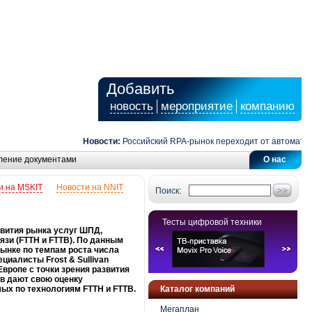
Добавить
новость
мероприятие
компанию
Новости:
Российский RPA-рынок переходит от автоматизаци
ление документами
О нас
и на MSKIT
Новости на NNIT
Поиск:
Тесты цифровой техники
звития рынка услуг ШПД,
зи (FTTH и FTTB). По данным
ынке по темпам роста числа
циалисты Frost & Sullivan
вропе с точки зрения развития
тв дают свою оценку
ых по технологиям FTTH и FTTB.
Каталог компаний
Мегаплан