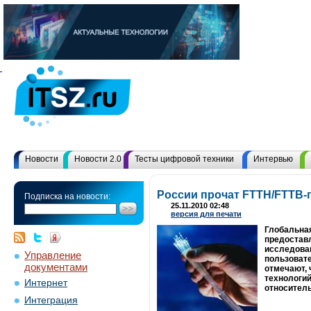
Новости
Новости 2.0
Тесты цифровой техники
Интервью
России прочат FTTH/FTTB
Подписка на новости:
25.11.2010 02:48
версия для печати
Глобальная
предоставл
исследован
Управление
пользовате
документами
отмечают, 
технологий
Интернет
относитель
Интеграция