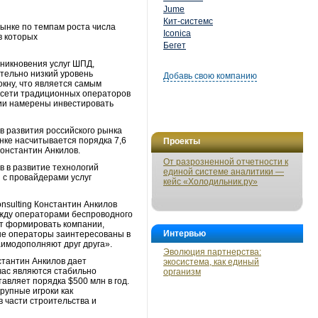
Jume
Кит-системс
рынке по темпам роста числа
Iconica
в которых
Бегет
оникновения услуг ШПД,
тельно низкий уровень
Добавь свою компанию
кну, что является самым
о сети традиционных операторов
ии намерены инвестировать
в развития российского рынка
нке насчитывается порядка 7,6
Проекты
Константин Анкилов.
От разрозненной отчетности к
в в развитие технологий
единой системе аналитики —
 с провайдерами услуг
кейс «Холодильник.ру»
nsulting Константин Анкилов
ежду операторами беспроводного
ут формировать компании,
Интервью
ые операторы заинтересованы в
аимодополняют друг друга».
Эволюция партнерства:
стантин Анкилов дает
экосистема, как единый
час являются стабильно
организм
авляет порядка $500 млн в год.
рупные игроки как
 части строительства и