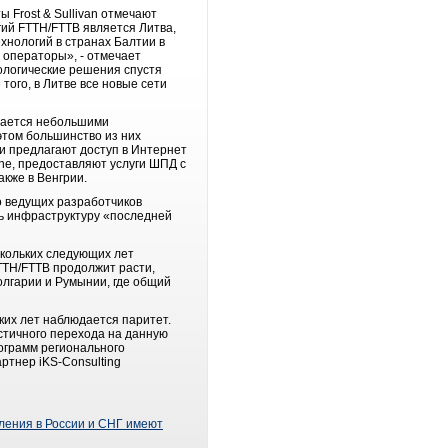
 Frost & Sullivan отмечают
ий FTTH/FTTB является Литва,
хнологий в странах Балтии в
 операторы», - отмечает
нологические решения спустя
того, в Литве все новые сети
ивается небольшими
этом большинство из них
и предлагают доступ в Интернет
one, предоставляют услуги ШПД с
кже в Венгрии.
о ведущих разработчиков
ть инфраструктуру «последней
ескольких следующих лет
TTH/FTTB продолжит расти,
олгарии и Румынии, где общий
ких лет наблюдается паритет.
стичного перехода на данную
рограмм регионального
ртнер iKS-Consulting
коления в России и СНГ имеют