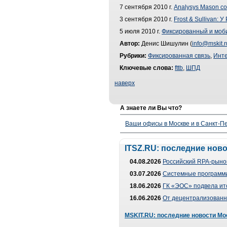
7 сентября 2010 г.
Analysys Mason с
3 сентября 2010 г.
Frost & Sullivan:
5 июля 2010 г.
Фиксированный и моби
Автор:
Денис Шишулин (
info@mskit.r
Рубрики:
Фиксированная связь
,
Инт
Ключевые слова:
fttb
,
ШПД
наверх
А знаете ли Вы что?
Ваши офисы в Москве и в Санкт-Пе
ITSZ.RU: последние нов
04.08.2026
Российский RPA-рынок
03.07.2026
Системные программи
18.06.2026
ГК «ЭОС» подвела ит
16.06.2026
От децентрализованно
MSKIT.RU: последние новости Мо