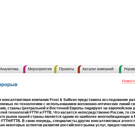
Аналитика
Мероприятия
Проекты
Каталог компаний
Управ
Новост
-прорыв
 консалтинговая компания Frost & Sullivan представила исследование ра
яемых по технологиям с использованием волоконно-оптических линий свя
ия, страны Центральной и Восточной Европы лидируют на европейском р
лей технологий FTTH и FTTB. Что касается непосредственно России, то спе
что рынок нашей страны является одним из наиболее многообещающих в Е
 FTTH/FTTB. В свою очередь, специалисты других консалтинговых агентс
но некоторых аспектов развития российского рынка услуг, предоставляем