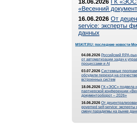
18.06.2026
ГК «ЭОС»
«Весенний документ
16.06.2026
От децен
service: эксперты 
данных
MSKIT.RU: последние новости Мо
04.08.2026
Российский RPA-рын
от автоматизации задач к упр
процессами и AI
03.07.2026
Системные програ
обсудили переход на отечеств
встроенных систем
18.06.2026
ГК «ЭОС» подвела и
партнерской конференции «Ве
документооборот – 2026»
16.06.2026
От децентрализован
governed self-service: эксперт
смену парадигмы на рынке дан