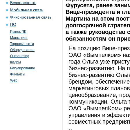
Безопасность
Фурусета, ранее зан
Мобильная связь
Вице-президента и гла
Фиксированная связь
Мартина на этом пос
долгосрочной стратег
ПО
а также руководство 
Рынок ПК
обязанностям он прист
Маркетинг
Торговые сети
На позицию Вице-през
Оборудование
ОАО «Вымпелком» назн
Outsourcing
года Ольга уже прист
Кадры
бизнес-развитию. На 
Регулирование
бизнес-развитию Ольг
Финансы
Web
брендом, обеспечение
маркетинговых планов 
ценообразование, про
коммуникации. Ольга 
ОАО «ВымпелКом» реш
управления и эффекти
совместных предприя