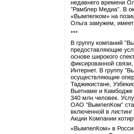
недавнего времени Ол
"Рамблер Медиа". В о
«Вымпелком» на позиц
Ольга замужем, имеет 
***
В группу компаний "В
предоставляющие услу
основе широкого спек
фиксированной связи,
Интернет. В группу "
осуществляющие опера
Таджикистане, Узбекис
Вьетнаме и Камбодже 
340 млн человек. Усл
ОАО "ВымпелКом" стал
включенной в листинг
Акции Компании котир
«ВымпелКом» в России