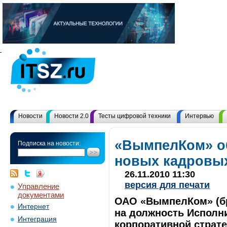
Новости
Новости 2.0
Тесты цифровой техники
Интервью
«ВымпелКом» о
Подписка на новости:
новых кадровых
26.11.2010 11:30
версия для печати
Управление
документами
ОАО «ВымпелКом» (бр
Интернет
на должность Исполн
Интеграция
корпоративной страт