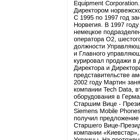
Equipment Corporatio
Директором норвежско
С 1995 по 1997 год зан
Норвегия. В 1997 год
немецкое подразделен
оператора О2, шестог
должности Управляющ
и Главного управляющ
курировал продажи в 
Директора и Директор
представительстве ам
2002 году Мартин зан
компании Tech Data, 
оборудования в Герма
Старшим Вице - През
Siemens Mobile Phones
получил предложение 
Старшего Вице-Презид
компании «Киевстар»,
Украины. На протяжен