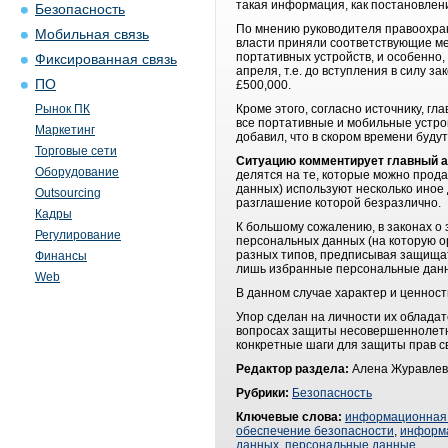
такая информация, как постановлени
Безопасность
По мнению руководителя правоохра
Мобильная связь
власти приняли соответствующие м
портативных устройств, и особенно,
Фиксированная связь
апреля, т.е. до вступления в силу з
ПО
£500,000.
Рынок ПК
Кроме этого, согласно источнику, 
все портативные и мобильные устро
Маркетинг
добавил, что в скором времени буд
Торговые сети
Ситуацию комментирует главный а
Оборудование
делятся на те, которые можно прод
данных) используют несколько иное
Outsourcing
разглашение которой безразлично.
Кадры
К большому сожалению, в законах о 
Регулирование
персональных данных (на которую о
разных типов, предписывая защищат
Финансы
лишь избранные персональные данны
Web
В данном случае характер и ценност
Упор сделан на личности их обладат
вопросах защиты несовершеннолетних
конкретные шаги для защиты прав с
Редактор раздела:
Алена Журавлев
Рубрики:
Безопасность
Ключевые слова:
информационная 
обеспечение безопасности
,
информа
данных
,
персональные данные