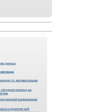
ынке данных
Новгорода
реходит от автоматизации
 обсудили переход на
истем
партнерской конференции
оса к governed self-