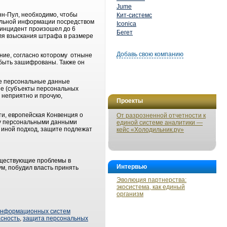
Jume
н-Пул, необходимо, чтобы
Кит-системс
альной информации посредством
Iconica
у инцидент произошел до 6
Бегет
 для взыскания штрафа в размере
Добавь свою компанию
ние, согласно которому отныне
 быть зашифрованы. Также он
се персональные данные
не (субъекты персональных
 неприятно и прочую,
Проекты
ти, европейская Конвенция о
От разрозненной отчетности к
ду персональными данными
единой системе аналитики —
 иной подход, защите подлежат
кейс «Холодильник.ру»
существующие проблемы в
Интервью
м, побудил власть принять
Эволюция партнерства:
экосистема, как единый
организм
информационных систем
сность
,
защита персональных