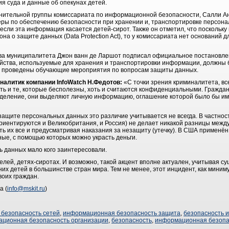
я суда и данные об опекунах детей.
нительной группы комиссариата по информационной безопасности, Салли Ан
еры по обеспечению безопасности при хранении и, транспортировке персон
 если эта информация касается детей-сирот. Также он отметил, что поскольк
акона о защите данных (Data Protection Act), то у комиссариата нет оснований
глава муниципалитета Джон ванн де Ларшот подписал официальное постановле
йства, используемые для хранения и транспортировки информации, должны
ут проведены обучающие мероприятия по вопросам защиты данных.
налитик компании InfoWatch Н.Федотов:
«С точки зрения криминалитета, в
ать и те, которые бесполезны, хоть и считаются конфиденциальными. Гражда
 деление, они выделяют личную информацию, оглашение которой было бы им
защите персональных данных это различие учитывается не всегда. В частнос
риентируются и Великобритания, и Россия) не делает никакой разницы меж
ь их все и предусматривая наказания за незащиту (утечку). В США применён
е, с помощью которых можно украсть деньги.
ь данных мало кого заинтересовали.
елей, детях-сиротах. И возможно, такой акцент вполне актуален, учитывая 
 детей в большинстве стран мира. Тем не менее, этот инцидент, как миниму
воих граждан.
а (
info@mskit.ru
)
безопасность сетей
,
информационная безопасность защита
,
безопасность 
ционная безопасность организации
,
безопасность
,
информационная безопа