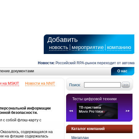
Добавить
новость
мероприятие
компанию
Новости:
Российский RPA-рынок переходит от автоматиза
ление документами
О нас
и на MSKIT
Новости на NNIT
Поиск:
Тесты цифровой техники
я персональной информации
онной безопасности.
л с собой флэш-карту с
Каталог компаний
. Оказалось, содержащаяся на
ии на флэшке содержалась
Мегаплан