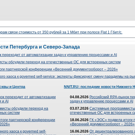
рам связи стоимость от 350 рублей за 1 Мбит при полосе Flat 1 Гбит/с.
ости Петербурга и Северо-Запада
 переходит от автоматизации задач к управлению процессами и AI
сты обсудили переход на отечественные ОС для встроенных систем
оги партнерской конференции «Весенний документооборот – 2026»
го хаоса к governed self-service: эксперты фиксируют смену парадигмы на р
сквы и Центра
NNIT.RU: последние новости Нижнего 
ок переходит от автоматизации
04.08.2026
Российский RPA-рынок пе
 и AI
задач к управлению процессами и AI
мисты обсудили переход на
03.07.2026
Системные программисты
ных систем
отечественные ОС для встроенных с
итоги партнерской конференции
18.06.2026
ГК «ЭОС» подвела итоги 
 2026»
«Весенний документооборот – 2026»
ого хаоса к governed self-
16.06.2026
От децентрализованного ха