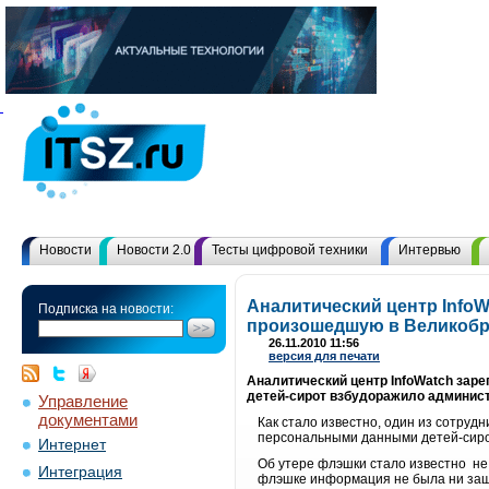
Новости
Новости 2.0
Тесты цифровой техники
Интервью
Аналитический центр InfoW
Подписка на новости:
произошедшую в Великоб
26.11.2010 11:56
версия для печати
Аналитический центр InfoWatch зар
детей-сирот взбудоражило админист
Управление
документами
Как стало известно, один из сотруд
персональными данными детей-сирот
Интернет
Об утере флэшки стало известно не 
Интеграция
флэшке информация не была ни заш