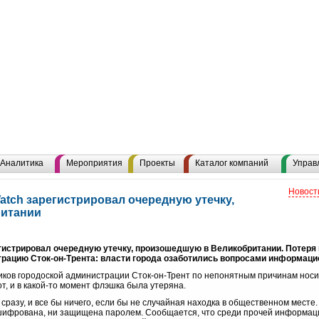
Аналитика
Мероприятия
Проекты
Каталог компаний
Управ
Новост
atch зарегистрировал очередную утечку,
ритании
егистрировал очередную утечку, произошедшую в Великобритании. Потер
рацию Сток-он-Трента: власти города озаботились вопросами информаци
ников городоской администрации Сток-он-Трент по непонятным причинам носи
, и в какой-то момент флэшка была утеряна.
сразу, и все бы ничего, если бы не случайная находка в общественном месте
ифрована, ни защищена паролем. Сообщается, что среди прочей информац