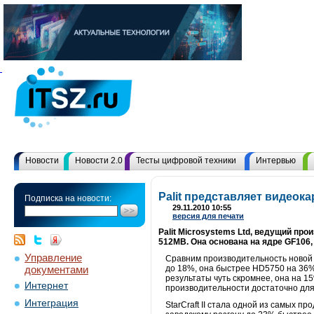
Новости
Новости 2.0
Тесты цифровой техники
Интервью
Palit представляет видеок
Подписка на новости:
29.11.2010 10:55
версия для печати
Palit Microsystems Ltd, ведущий пр
512MB. Она основана на ядре GF106, 
Управление
Сравним производительность новой и
документами
до 18%, она быстрее HD5750 на 36% 
результаты чуть скромнее, она на 1
Интернет
производительности достаточно для 
Интеграция
StarCraft II стала одной из самых п