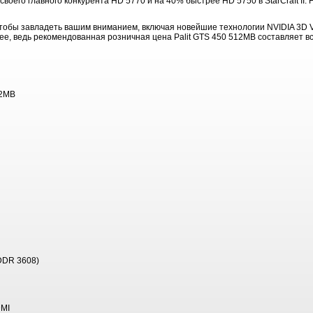
своего главного конкурента HD 5770 и на 40% быстрее HD 5750 в StarCraft II
 чтобы завладеть вашим вниманием, включая новейшие технологии NVIDIA 3D Vi
е, ведь рекомендованная розничная цена Palit GTS 450 512MB составляет вс
12MB
DDR 3608)
DMI