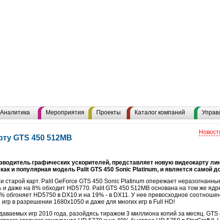
Аналитика
Мероприятия
Проекты
Каталог компаний
Управ
Новост
арту GTS 450 512MB
оизводитель графических ускорителей, представляет новую видеокарту ли
как и популярная модель Palit GTS 450 Sonic Platinum, и является самой 
 старой карт. Palit GeForce GTS 450 Sonic Platinum опережает неразогнанн
и даже на 8% обходит HD5770. Palit GTS 450 512MB основана на том же ядре
5% обгоняет HD5750 в DX10 и на 19% - в DX11. У нее превосходное соотношен
игр в разрешении 1680х1050 и даже для многих игр в Full HD!
родаваемых игр 2010 года, разойдясь тиражом 3 миллиона копий за месяц. GTS 