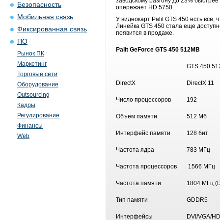
заводскому разгону до 23% быстрее 
Безопасность
опережает HD 5750.
Мобильная связь
У видеокарт Palit GTS 450 есть все,
Линейка GTS 450 стала еще доступне
Фиксированная связь
появится в продаже.
ПО
Palit GeForce GTS 450 512MB
Рынок ПК
Маркетинг
GTS 450 5
Торговые сети
DirectX
DirectX 11
Оборудование
Outsourcing
Число процессоров
192
Кадры
Регулирование
Объем памяти
512 Мб
Финансы
Интерфейс памяти
128 бит
Web
Частота ядра
783 МГц
Частота процессоров
1566 МГц
Частота памяти
1804 МГц (
Тип памяти
GDDR5
Интерфейсы
DVI/VGA/H