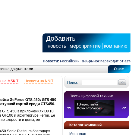
Добавить
новость
мероприятие
компанию
Новости:
Российский RPA-рынок переходит от автомати
ление документами
О нас
и на MSKIT
Новости на NNIT
Поиск:
Тесты цифровой техники
нейки GeForce GTS 450: GTS 450
доступной картой среди GTS450.
ые GTS 450 в приложениях DX10
 GF106 и архитектуре Fermi. Ее
ие скорости и цены, ее
Каталог компаний
450 Sonic Platinum благодаря
Мегаплан