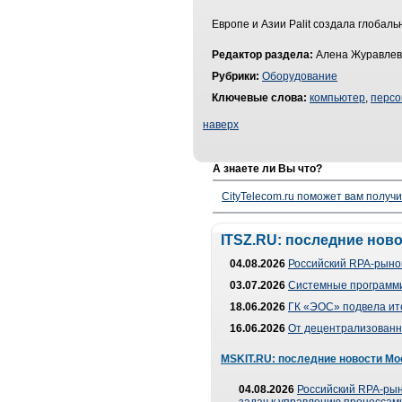
Европе и Азии Palit создала глобаль
Редактор раздела:
Алена Журавлев
Рубрики:
Оборудование
Ключевые слова:
компьютер
,
персо
наверх
А знаете ли Вы что?
CityTelecom.ru поможет вам получи
ITSZ.RU: последние нов
04.08.2026
Российский RPA-рынок
03.07.2026
Системные программи
18.06.2026
ГК «ЭОС» подвела ит
16.06.2026
От децентрализованно
MSKIT.RU: последние новости Мо
04.08.2026
Российский RPA-рын