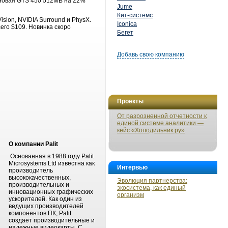
. Новая GTS 450 512MB на 22%
Jume
Кит-системс
sion, NVIDIA Surround и PhysX.
Iconica
его $109. Новинка скоро
Бегет
Добавь свою компанию
Проекты
От разрозненной отчетности к
единой системе аналитики —
кейс «Холодильник.ру»
О компании
Palit
Основанная в 1988 году Palit
Microsystems Ltd известна как
Интервью
производитель
высококачественных,
Эволюция партнерства:
производительных и
экосистема, как единый
инновационных графических
организм
ускорителей. Как один из
ведущих производителей
компонентов ПК, Palit
создает производительные и
надежные видеокарты. С