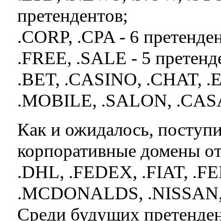
претендентов;
.CORP, .CPA - 6 претенде
.FREE, .SALE - 5 претенд
.BET, .CASINO, .CHAT, .
.MOBILE, .SALON, .CASA 
Как и ожидалось, поступи
корпоративные домены от
.DHL, .FEDEX, .FIAT, .
.MCDONALDS, .NISSAN, 
Среди будущих претенден