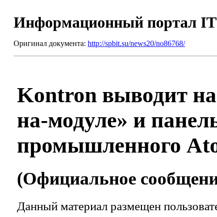
Информационный портал I
Оригинал документа:
http://spbit.su/news20/no86768/
Kontron выводит н
на-модуле» и панел
промышленного Ato
(Официальное сообщение
Данный материал размещен пользовате