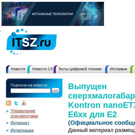
Новости
Новости 2.0
Тесты цифровой техники
Интервью
Выпущен
Подписка на новости:
сверхмалогабар
Kontron nanoETX
Управление
E6xx для Е2
документами
(Официальное сообще
Интернет
Данный материал размеще
Интеграция