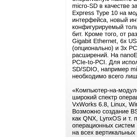
micro-SD в качестве 
Express Type 10 на м
интерфейса, новый инте
конфигурируемый толь
бит. Кроме того, от 
Gigabit Ethernet, 6x U
(опционально) и 3х P
расширений. На nanoE
PCIe-to-PCI. Для исп
SD/SDIO, например mi
необходимо всего лиш
«Компьютер-на-модул
широкий спектр опера
VxWorks 6.8, Linux, W
Возможно создание BS
как QNX, LynxOS и т.
операционных систем 
на всех вертикальных