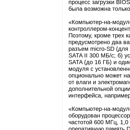
процесс загрузки BIOS
была возможна только
«Компьютер-на-модул
контроллером-концентр
Поэтому, кроме трех к
предусмотрено два ва
разъем micro-SD (для
SATA II 300 МБ/с; б)
SATA (до 16 ГБ) и оди
модуля с установлен
опционально может н
от влаги и электромаг
дополнительной опции
интерфейса, например
«Компьютер-на-модул
оборудован процессора
частотой 600 MГц, 1,0 
оперативную память D