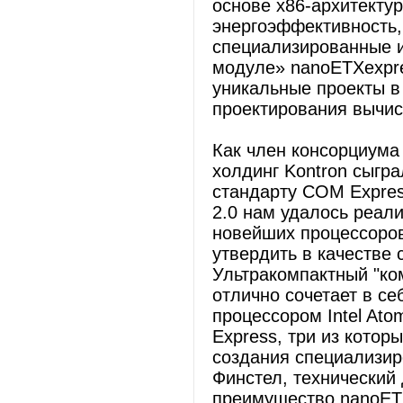
основе x86-архитектур
энергоэффективность,
специализированные и
модуле» nanoETXexpr
уникальные проекты в
проектирования вычис
Как член консорциум
холдинг Kontron сыгр
стандарту COM Expre
2.0 нам удалось реал
новейших процессоров
утвердить в качестве
Ультракомпактный "ко
отлично сочетает в с
процессором Intel Ato
Express, три из котор
создания специализир
Финстел, технический
преимущество nanoET