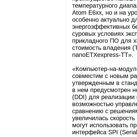
температурного диапаз
Atom E6xx, но и на ур
особенно актуально д
энергоэффективных бе
суровых условиях эксп
прикладного ПО для x
стоимость владения (
nanoETXexpress-TT».
«Компьютер-на-модуле
совместим с новым ра
утвержденным в стан
в нем предусмотрен 
(DDI) для реализации 
возможностью управл
сравнению с решениями
увеличилась скорость
могут использовать п
интерфейса SPI (Serial