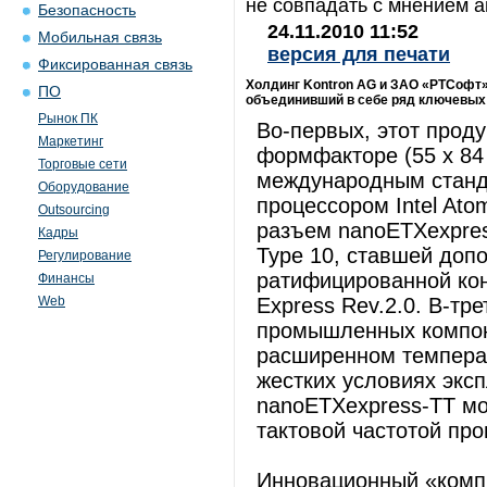
не совпадать с мнением а
Безопасность
24.11.2010 11:52
Мобильная связь
версия для печати
Фиксированная связь
Холдинг Kontron AG и ЗАО «РТСофт
ПО
объединивший в себе ряд ключевых
Рынок ПК
Во-первых, этот прод
Маркетинг
формфакторе (55 x 84
Торговые сети
международным станд
Оборудование
процессором Intel Ato
Outsourcing
разъем nanoETXexpres
Кадры
Type 10, ставшей доп
Регулирование
ратифицированной ко
Финансы
Web
Express Rev.2.0. В-тр
промышленных компон
расширенном температ
жестких условиях экс
nanoETXexpress-TT мо
тактовой частотой про
Инновационный «комп