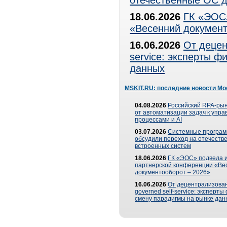
отечественные ОС д
18.06.2026
ГК «ЭОС»
«Весенний документ
16.06.2026
От децен
service: эксперты 
данных
MSKIT.RU: последние новости Мо
04.08.2026
Российский RPA-рын
от автоматизации задач к упр
процессами и AI
03.07.2026
Системные програ
обсудили переход на отечеств
встроенных систем
18.06.2026
ГК «ЭОС» подвела и
партнерской конференции «Ве
документооборот – 2026»
16.06.2026
От децентрализован
governed self-service: эксперт
смену парадигмы на рынке дан