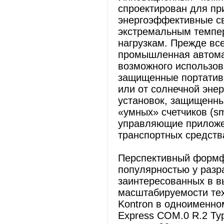
спроектирован для пр
энергоэффективные с
экстремальным темпе
нагрузкам. Прежде все
промышленная автомат
возможного использов
защищенные портатив
или от солнечной энер
установок, защищенн
«умных» счетчиков (s
управляющие приложе
транспортных средств
Перспективный формф
популярностью у разр
заинтересованных в в
масштабируемости те
Kontron в одноименн
Express COM.0 R.2 Ty