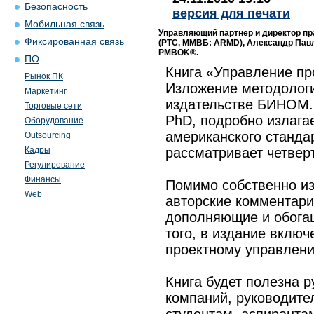
Безопасность
версия для печати
Мобильная связь
Управляющий партнер и директор пр
Фиксированная связь
(РТС, ММВБ: ARMD), Александр Павл
PMBOK®.
ПО
Книга «Управление п
Рынок ПК
Изложение методолог
Маркетинг
издательстве БИНОМ. 
Торговые сети
PhD, подробно излага
Оборудование
американского станда
Outsourcing
Кадры
рассматривает четве
Регулирование
Финансы
Помимо собственно из
Web
авторские комментари
дополняющие и обога
того, в издание включ
проектному управлен
Книга будет полезна 
компаний, руководит