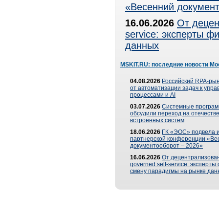
«Весенний документ
16.06.2026
От децен
service: эксперты 
данных
MSKIT.RU: последние новости Мо
04.08.2026
Российский RPA-рын
от автоматизации задач к упр
процессами и AI
03.07.2026
Системные програ
обсудили переход на отечеств
встроенных систем
18.06.2026
ГК «ЭОС» подвела и
партнерской конференции «Ве
документооборот – 2026»
16.06.2026
От децентрализован
governed self-service: эксперт
смену парадигмы на рынке дан