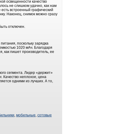
ной освещенности качество
лось не слишком удачно, как нам
е есть встроенный графический
инку. Наконец, снимок можно сразу
быть отключен.
 питания, поскольку зарядка
мкостью 1020 мАч. Благодаря
я, как пишет производитель, ее
ого сегмента. Лидер «держит»
и. Качество неплохое, цена
яется одними из лучших. А то,
бильники
,
мобильные
,
сотовые