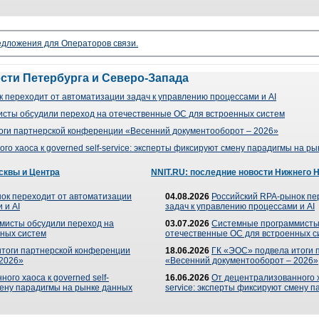
редложения для Операторов связи.
ости Петербурга и Северо-Запада
 переходит от автоматизации задач к управлению процессами и AI
сты обсудили переход на отечественные ОС для встроенных систем
оги партнерской конференции «Весенний документооборот – 2026»
го хаоса к governed self-service: эксперты фиксируют смену парадигмы на р
сквы и Центра
NNIT.RU: последние новости Нижнего 
ок переходит от автоматизации
04.08.2026
Российский RPA-рынок пе
 и AI
задач к управлению процессами и AI
мисты обсудили переход на
03.07.2026
Системные программисты
ных систем
отечественные ОС для встроенных с
итоги партнерской конференции
18.06.2026
ГК «ЭОС» подвела итоги 
 2026»
«Весенний документооборот – 2026»
ого хаоса к governed self-
16.06.2026
От децентрализованного ха
мену парадигмы на рынке данных
service: эксперты фиксируют смену 