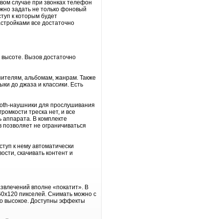
рвом случае при звонках телефон
ожно задать не только фоновый
туп к которым будет
астройками все достаточно
а высоте. Вызов достаточно
нителям, альбомам, жанрам. Также
ки до джаза и классики. Есть
ooth-наушники для прослушивания
омкости треска нет, и все
ь аппарата. В комплекте
в позволяет не ограничиваться
туп к нему автоматически
ости, скачивать контент и
звлечений вполне «покатит». В
60x120 пикселей. Снимать можно с
ько высокое. Доступны эффекты