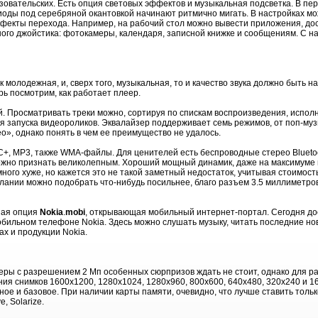
ьзовательских. Есть опция световых эффектов и музыкальная подсветка. В пе
диоды под серебряной окантовкой начинают ритмично мигать. В настройках м
эффекты перехода. Например, на рабочий стол можно вывести приложения, дос
го джойстика: фотокамеры, календаря, записной книжке и сообщениям. С н
 молодежная, и, сверх того, музыкальная, то и качество звука должно быть н
рь посмотрим, как работает плеер.
. Просматривать треки можно, сортируя по спискам воспроизведения, испол
я запуска видеороликов. Эквалайзер поддерживает семь режимов, от поп-музы
», однако понять в чем ее преимущество не удалось.
+, MP3, также WMA-файлы. Для ценителей есть беспроводные стерео Bluet
можно признать великолепным. Хороший мощный динамик, даже на максимуме гр
ного хуже, но кажется это не такой заметный недостаток, учитывая стоимост
елании можно подобрать что-нибудь посильнее, благо разъем 3.5 миллиметро
ная опция
Nokia
.
mobi
, открывающая мобильный интернет-портал. Сегодня дос
бильном телефоне Nokia. Здесь можно слушать музыку, читать последние нов
х и продукции Nokia.
еры с разрешением 2 Мп особенных сюрпризов ждать не стоит, однако для ра
я снимков 1600x1200, 1280х1024, 1280x960, 800x600, 640x480, 320x240 и 1
ное и базовое. При наличии карты памяти, очевидно, что лучше ставить тол
e, Solarize.