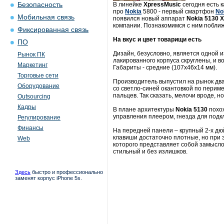
Безопасность
В линейке
XpressMusic
сегодня есть 
про
Nokia
5800 - первый смартфон
No
Мобильная связь
появился новый аппарат
Nokia 5130 
компании. Познакомимся с ним побли
Фиксированная связь
На вкус и цвет товарищи есть
ПО
Дизайн, безусловно, является одной 
Рынок ПК
лакированного корпуса скруглены, и в
Маркетинг
Габариты - средние (107х46х14 мм).
Торговые сети
Производитель выпустил на рынок два 
Оборудование
со светло-синей окантовкой по периме
пальцев. Так сказать, мелочи вроде, но
Outsourcing
Кадры
В плане архитектуры
Nokia 5130
похо
управления плеером, гнезда для подкл
Регулирование
Финансы
На передней панели – крупный 2-х дю
клавиши достаточно плотные, но при 
Web
которого представляет собой замысло
стильный и без излишков.
Здесь
быстро и профессионально
заменят корпус iPhone 5s.