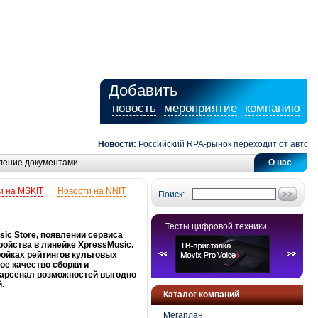
Добавить
новость
мероприятие
компанию
Новости:
Российский RPA-рынок переходит от автоматизац
ление документами
О нас
и на MSKIT
Новости на NNIT
Поиск:
Тесты цифровой техники
ic Store, появлении сервиса
ройства в линейке XpressMusic.
ройках рейтингов культовых
ое качество сборки и
ый арсенал возможностей выгодно
.
Каталог компаний
Мегаплан