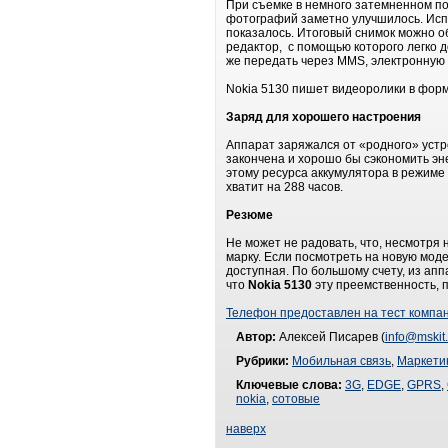
При съемке в немного затемненном п
фотографий заметно улучшилось. Испо
показалось. Итоговый снимок можно об
редактор, с помощью которого легко до
же передать через MMS, электронную п
Nokia 5130 пишет видеоролики в форм
Заряд для хорошего настроения
Аппарат заряжался от «родного» устро
закончена и хорошо бы сэкономить эн
этому ресурса аккумулятора в режиме 
хватит на 288 часов.
Резюме
Не может не радовать, что, несмотря 
марку. Если посмотреть на новую моде
доступная. По большому счету, из ап
что
Nokia 5130
эту преемственность, п
Телефон предоставлен на тест компа
Автор:
Алексей Писарев (
info@mskit.
Рубрики:
Мобильная связь
,
Маркети
Ключевые слова:
3G
,
EDGE
,
GPRS
,
nokia
,
сотовые
наверх