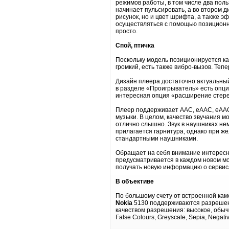
режимов работы, в том числе два пол
начинает пульсировать, а во втором 
рисунок, но и цвет шрифта, а также 
осуществляться с помощью позиционно
просто.
Спой, птичка
Поскольку модель позиционируется как
громкий, есть также вибро-вызов. Тепе
Дизайн плеера достаточно актуальный
в разделе «Проигрыватель» есть опци
интересная опция «расширение стерео
Плеер поддерживает AAC, eAAC, eAAC
музыки. В целом, качество звучания 
отлично слышно. Звук в наушниках нем
прилагается гарнитура, однако при ж
стандартными наушниками.
Обращает на себя внимание интерес
предусматривается в каждом новом мо
получать новую информацию о сервиса
В объективе
По большому счету от встроенной кам
Nokia
5130 поддерживаются разрешени
качеством разрешения: высокое, обыч
False Colours, Greyscale, Sepia, Negativ