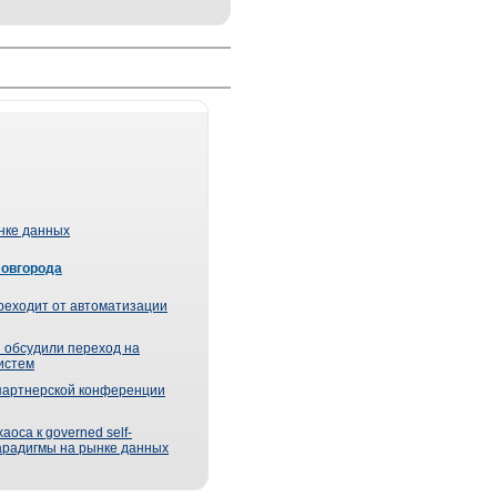
ынке данных
Новгорода
реходит от автоматизации
 обсудили переход на
истем
партнерской конференции
оса к governed self-
парадигмы на рынке данных