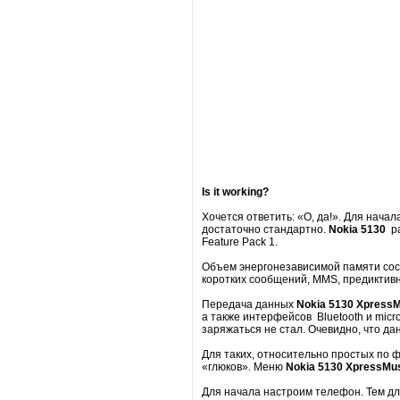
Is it working?
Хочется ответить: «О, да!». Для нач
достаточно стандартно.
Nokia 5130
ра
Feature Pack 1.
Объем энергонезависимой памяти сост
коротких сообщений, MMS, предиктивног
Передача данных
Nokia
5130
Xpress
а также интерфейсов Bluetooth и mic
заряжаться не стал. Очевидно, что д
Для таких, относительно простых по 
«глюков». Меню
Nokia 5130 XpressMu
Для начала настроим телефон. Тем дл