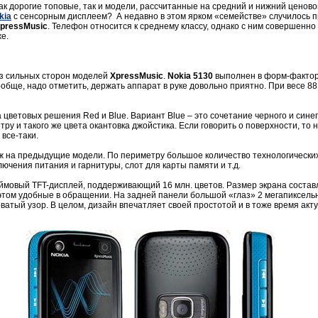
как дорогие топовые, так и модели, рассчитанные на средний и нижний ценов
kia
с сенсорным дисплеем? А недавно в этом ярком «семействе» случилось п
XpressMusic
. Телефон относится к среднему классу, однако с ним совершенно
же.
из сильных сторон моделей
XpressMusic
.
Nokia
5130
выполнен в форм-фактор
ообще, надо отметить, держать аппарат в руке довольно приятно. При весе 88
цветовых решения Red и Blue. Вариант Blue – это сочетание черного и синег
тру и такого же цвета окантовка джойстика. Если говорить о поверхности, то 
 все-таки.
ж на предыдущие модели. По периметру большое количество технологических
ючения питания и гарнитуры, слот для карты памяти и т.д.
ймовый TFT-дисплей, поддерживающий 16 млн. цветов. Размер экрана состав
этом удобные в обращении. На задней панели большой «глаз» 2 мегапиксельн
ватый узор. В целом, дизайн впечатляет своей простотой и в тоже время акт