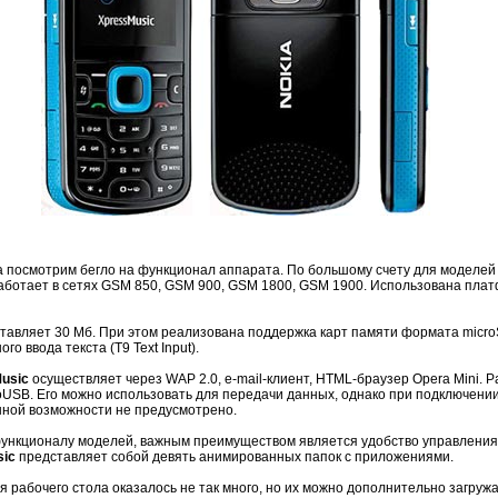
ала посмотрим бегло на функционал аппарата. По большому счету для моделей
ботает в сетях GSM 850, GSM 900, GSM 1800, GSM 1900. Использована пла
авляет 30 Мб. При этом реализована поддержка карт памяти формата micro
о ввода текста (T9 Text Input).
Music
осуществляет через WAP 2.0, e-mail-клиент, HTML-браузер Opera Mini. 
roUSB. Его можно использовать для передачи данных, однако при подключени
анной возможности не предусмотрено.
функционалу моделей, важным преимуществом является удобство управления,
sic
представляет собой девять анимированных папок с приложениями.
я рабочего стола оказалось не так много, но их можно дополнительно загруж