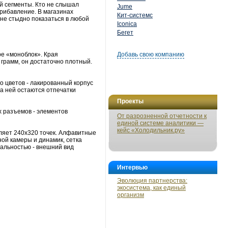
ой сегменты. Кто не слышал
Jume
рибавление. В магазинах
Кит-системс
 не стыдно показаться в любой
Iconica
Бегет
е «моноблок». Края
Добавь свою компанию
 грамм, он достаточно плотный.
о цветов - лакированный корпус
на ней остаются отпечатки
Проекты
 разъемов - элементов
От разрозненной отчетности к
единой системе аналитики —
кейс «Холодильник.ру»
ляет 240x320 точек. Алфавитные
ой камеры и динамик, сетка
уальностью - внешний вид
Интервью
Эволюция партнерства:
экосистема, как единый
организм