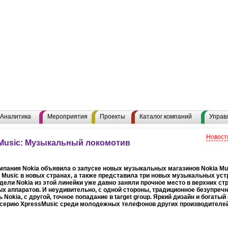
Аналитика
Мероприятия
Проекты
Каталог компаний
Управ
Новост
sMusic: Музыкальный локомотив
мпания Nokia объявила о запуске новых музыкальных магазинов Nokia Mus
 Music в новых странах, а также представила три новых музыкальных уст
ели Nokia из этой линейки уже давно заняли прочное место в верхних ст
 аппаратов. И неудивительно, с одной стороны, традиционное безупречн
 Nokia, с другой, точное попадание в target group. Яркий дизайн и богат
серию XpressMusic среди молодежных телефонов других производителей