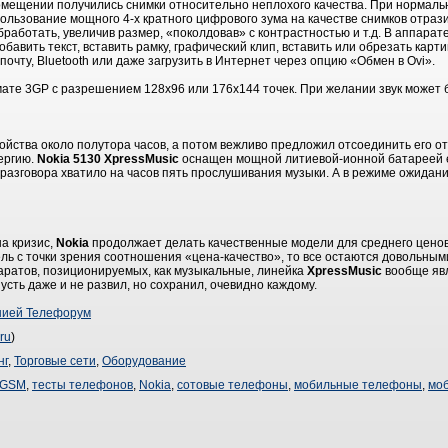
омещении получились снимки относительно неплохого качества. При нормаль
льзование мощного 4-х кратного цифрового зума на качестве снимков отрази
работать, увеличив размер, «поколдовав» с контрастностью и т.д. В аппарат
бавить текст, вставить рамку, графический клип, вставить или обрезать карт
очту, Bluetooth или даже загрузить в Интернет через опцию «Обмен в Ovi».
ате 3GP с разрешением 128х96 или 176х144 точек. При желании звук может 
йства около полутора часов, а потом вежливо предложил отсоединить его от
ергию.
Nokia 5130 XpressMusic
оснащен мощной литиевой-ионной батареей е
разговора хватило на часов пять прослушивания музыки. А в режиме ожидани
на кризис,
Nokia
продолжает делать качественные модели для среднего ценов
ль с точки зрения соотношения «цена-качество», то все остаются довольным
паратов, позиционируемых, как музыкальные, линейка
XpressMusic
вообще явл
усть даже и не развил, но сохранил, очевидно каждому.
нией Телефорум
ru
)
нг
,
Торговые сети
,
Оборудование
GSM
,
тесты телефонов
,
Nokia
,
сотовые телефоны
,
мобильные телефоны
,
мо