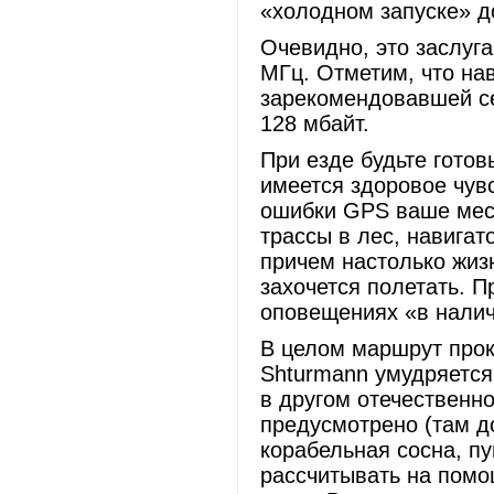
«холодном запуске» д
Очевидно, это заслуга 
МГц. Отметим, что на
зарекомендовавшей с
128 мбайт.
При езде будьте готов
имеется здоровое чув
ошибки GPS ваше мест
трассы в лес, навигат
причем настолько жиз
захочется полетать. П
оповещениях «в налич
В целом маршрут прок
Shturmann умудряется
в другом отечественно
предусмотрено (там д
корабельная сосна, п
рассчитывать на помо