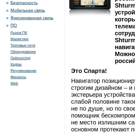
Безопасность
Shtur
Мобильная связь
устрой
Фиксированная связь
которы
телема
ПО
сотруд
Рынок ПК
Shturm
Маркетинг
Торговые сети
навига
Оборудование
Можно
Outsourcing
россий
Кадры
Это Спарта!
Регулирование
Финансы
Навигатор позиционир
Web
строгим дизайном – и 
экстерьера устройств
слабой половине тако
не по душе, но по св
помощник бескомпроми
не место излишним са
основном протекают п