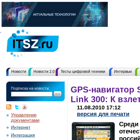
Новости
Новости 2.0
Тесты цифровой техники
Интервью
GPS-навигатор 
Подписка на новости:
Link 300: К взле
11.08.2010 17:12
версия для печати
Управление
документами
Среди
Интернет
отечес
Интеграция
россий