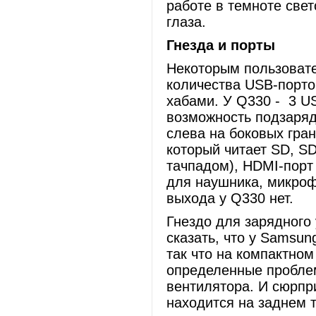
работе в темноте све
глаза.
Гнезда и порты
Некоторым пользовате
количества USB-порто
хабами. У Q330 - 3 U
возможность подзаряд
слева на боковых гран
который читает SD, S
тачпадом), HDMI-порт 
для наушника, микрофо
выхода у Q330 нет.
Гнездо для зарядного 
сказать, что у Samsu
так что на компактном
определенные пробле
вентилятора. И сюрпр
находится на заднем 