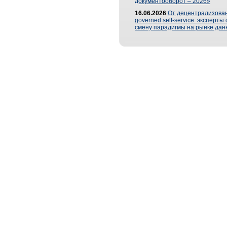
документооборот – 2026»
16.06.2026
От децентрализован
governed self-service: эксперт
смену парадигмы на рынке дан