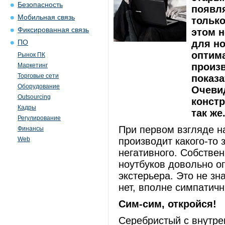
Безопасность
появля
Мобильная связь
только
Фиксированная связь
этом 
для но
ПО
оптим
Рынок ПК
произв
Маркетинг
Торговые сети
показа
Оборудование
Очеви
Outsourcing
конст
Кадры
так же
Регулирование
При первом взгляде н
Финансы
Web
производит какого-то 
негативного. Собствен
ноутбуков довольно о
экстерьера. Это не зн
нет, вполне симпатич
Сим-сим, откройся!
Серебристый с внутре