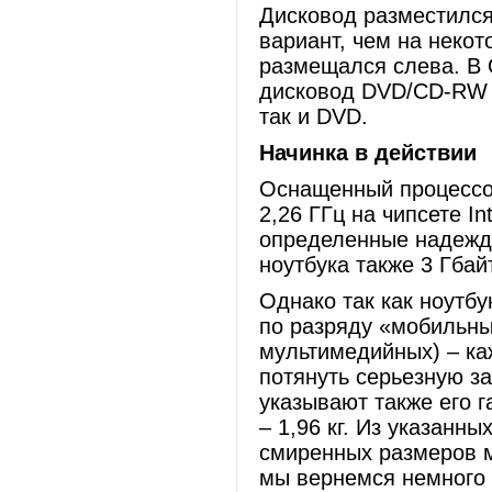
Дисковод разместился
вариант, чем на неко
размещался слева. В
дисковод DVD/CD-RW –
так и DVD.
Начинка в действии
Оснащенный процессоро
2,26 ГГц на чипсете I
определенные надежды
ноутбука также 3 Гба
Однако так как ноутб
по разряду «мобильных
мультимедийных) – ка
потянуть серьезную за
указывают также его га
– 1,96 кг. Из указанн
смиренных размеров м
мы вернемся немного 