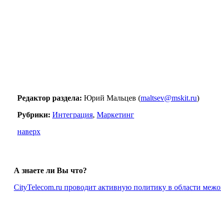
Редактор раздела:
Юрий Мальцев (
maltsev@mskit.ru
)
Рубрики:
Интеграция
,
Маркетинг
наверх
А знаете ли Вы что?
CityTelecom.ru проводит активную политику в области меж