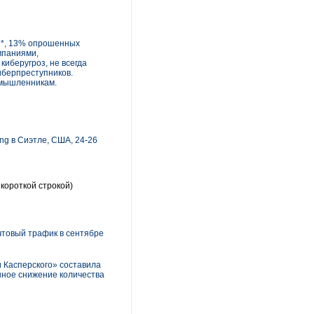
al*, 13% опрошенных
мпаниями,
иберугроз, не всегда
иберпреступников.
умышленникам.
ng в Сиэтле, США, 24-26
короткой строкой)
чтовый трафик в сентябре
 Касперского» составила
енное снижение количества