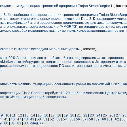
еждает о модификациях троянской программы Trojan.SteamBurglar.1
(Новост
ор Веб» сообщала о распространении троянской программы Trojan.SteamBurgl
в частности, у многочисленных поклонников игры Dota 2. К настоящему моме
ятков модификаций этого вредоносного приложения, однако арсенал злоумы
многопользовательских ролевых игр (MMORPG), не ограничивается только л
скажем о способах мошенничества, применяемых злоумышленниками против 
ского» и Интерпол исследуют мобильные угрозы
(Новости)
ого, 20% Android-пользователей хотя бы раз подвергались атаке вредоносн
 «Мобильные киберугрозы», подготовленного совместно с Интерполом и охват
аспространенным типом вредоносного ПО стали троянские программы, рассыл
а.
асность: новинки, тенденции и особенности рынка на московской Cisco Con
конференции Cisco Connect (пройдет 18-20 ноября в московском Центре межд
ь поток «Информационная безопасность».
|
9
|
10
|
11
|
12
|
13
|
14
|
15
|
16
|
17
|
18
|
19
|
20
|
21
|
22
|
23
|
24
|
25
|
26
|
27
|
28
4
|
45
|
46
|
47
|
48
|
49
|
50
|
51
|
52
|
53
|
54
|
55
|
56
|
57
|
58
|
59
|
60
|
61
|
62
|
63
9
|
80
|
81
|
82
|
83
|
след. >>