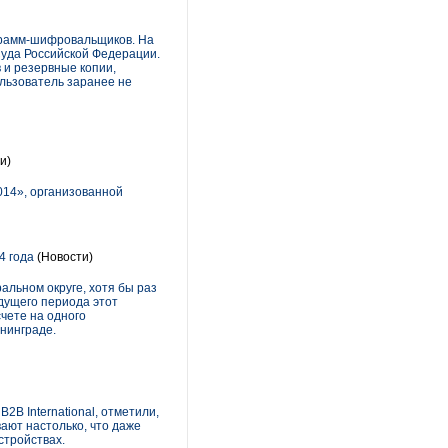
ограмм-шифровальщиков. На
уда Российской Федерации.
 и резервные копии,
льзователь заранее не
и)
014», организованной
4 года
(Новости)
альном округе, хотя бы раз
ыдущего периода этот
чете на одного
нинграде.
B International, отметили,
ают настолько, что даже
стройствах.