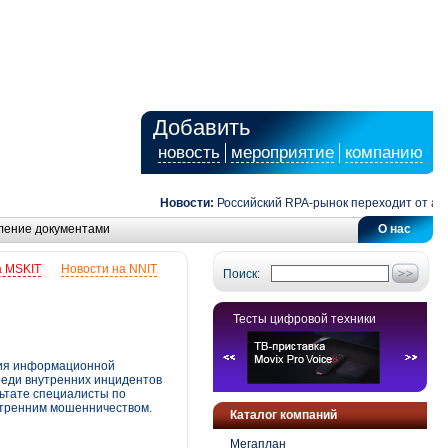
Добавить
новость
мероприятие
компанию
Новости:
Российский RPA-рынок переходит от автомат
ление документами
О нас
а MSKIT
Новости на NNIT
Поиск:
Тесты цифровой техники
ения информационной
реди внутренних инцидентов
ьтате специалисты по
утренним мошенничеством.
Каталог компаний
Мегаплан