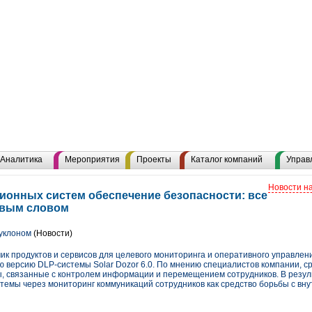
Аналитика
Мероприятия
Проекты
Каталог компаний
Управ
Новости н
онных систем обеспечение безопасности: все
евым словом
уклоном
(Новости)
тчик продуктов и сервисов для целевого мониторинга и оперативного управл
ю версию DLP-системы Solar Dozor 6.0. По мнению специалистов компании, с
, связанные с контролем информации и перемещением сотрудников. В резул
темы через мониторинг коммуникаций сотрудников как средство борьбы с вн