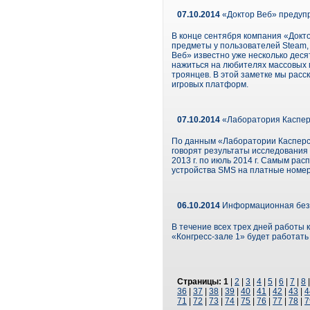
07.10.2014
«Доктор Веб» предупр
В конце сентября компания «Докт
предметы у пользователей Steam, 
Веб» известно уже несколько дес
нажиться на любителях массовых 
троянцев. В этой заметке мы рас
игровых платформ.
07.10.2014
«Лаборатория Каспер
По данным «Лаборатории Касперск
говорят результаты исследования
2013 г. по июль 2014 г. Самым р
устройства SMS на платные номер
06.10.2014
Информационная безоп
В течение всех трех дней работы 
«Конгресс-зале 1» будет работат
Страницы:
1
|
2
|
3
|
4
|
5
|
6
|
7
|
8
36
|
37
|
38
|
39
|
40
|
41
|
42
|
43
|
4
71
|
72
|
73
|
74
|
75
|
76
|
77
|
78
|
7