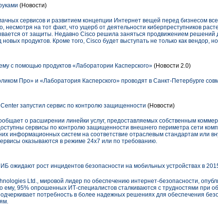
 руками
(Новости)
блачных сервисов и развитием концепции Интернет вещей перед бизнесом все
, несмотря на тот факт, что ущерб от деятельности киберпреступников растет
ывается от защиты. Недавно Cisco решила заняться продвижением решений 
новых продуктов. Кроме того, Cisco будет выступать не только как вендор, но
ему с помощью продуктов «Лаборатории Касперского»
(Новости 2.0)
оликом Про» и «Лаборатория Касперского» проводят в Санкт-Петербурге сов
ns Center запустил сервис по контролю защищенности
(Новости)
общает о расширении линейки услуг, предоставляемых собственным коммер
 доступны сервисы по контролю защищенности внешнего периметра сети комп
нних информационных систем на соответствие отраслевым стандартам или в
ервисы оказываются в режиме 24х7 или по требованию.
ИБ ожидают рост инцидентов безопасности на мобильных устройствах в 2015
chnologies Ltd., мировой лидер по обеспечению интернет-безопасности, опуб
о ему, 95% опрошенных ИТ-специалистов сталкиваются с трудностями при о
одчеркивает потребность в более надежных решениях для обеспечения безо
ям.