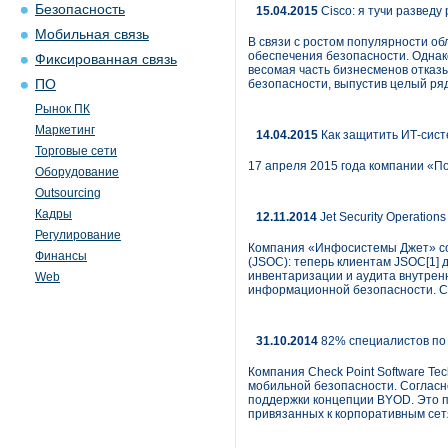
Безопасность
15.04.2015
Cisco: я тучи разведу
Мобильная связь
В связи с ростом популярности о
обеспечения безопасности. Однако
Фиксированная связь
весомая часть бизнесменов отказ
ПО
безопасности, выпустив целый ряд 
Рынок ПК
Маркетинг
14.04.2015
Как защитить ИТ-сист
Торговые сети
17 апреля 2015 года компании «П
Оборудование
Outsourcing
Кадры
12.11.2014
Jet Security Operatio
Регулирование
Компания «Инфосистемы Джет» со
Финансы
(JSOC): теперь клиентам JSOC[1]
инвентаризации и аудита внутре
Web
информационной безопасности. С
31.10.2014
82% специалистов по 
Компания Check Point Software Te
мобильной безопасности. Согласн
поддержки концепции BYOD. Это п
привязанных к корпоративным сет