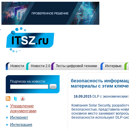
Новости
Новости 2.0
Тесты цифровой техники
Интервью
безопасность информаци
Подписка на новости:
материалы с этим ключ
16.09.2015
DLP с экономическим 
Управление
Компания Solar Security, разрабо
безопасностью, представила нову
документами
основное место занимают вопросы
Интернет
безопасности используют DLP-сис
Интеграция