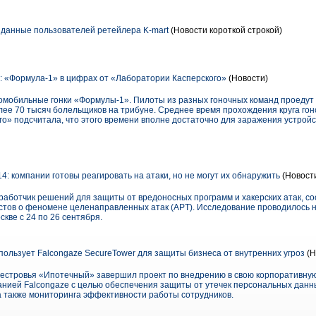
данные пользователей ретейлера K-mart
(Новости короткой строкой)
д: «Формула-1» в цифрах от «Лаборатории Касперского»
(Новости)
омобильные гонки «Формулы-1». Пилоты из разных гоночных команд проедут 5
олее 70 тысяч болельщиков на трибуне. Среднее время прохождения круга го
го» подсчитала, что этого времени вполне достаточно для заражения устрой
014: компании готовы реагировать на атаки, но не могут их обнаружить
(Новост
зработчик решений для защиты от вредоносных программ и хакерских атак, с
тов о феномене целенаправленных атак (APT). Исследование проводилось на 
скве с 24 по 26 сентября.
ользует Falcongaze SecureTower для защиты бизнеса от внутренних угроз
(Н
естровья «Ипотечный» завершил проект по внедрению в свою корпоративну
анией Falcongaze с целью обеспечения защиты от утечек персональных данн
 также мониторинга эффективности работы сотрудников.