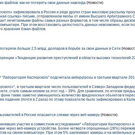
х файлов: как не потерять свои данные навсегда
(Новости)
ского» зафиксировала в России и ряде других стран массовую рассылку пр
ная ссылка» письме, отправленном якобы от имени Высшего Арбитражного С
елает нечитаемыми файлы самых разных форматов, в том числе образы дисков
омпьютере. При этом восстановить целостность данных невозможно, если по
о хранения бэкап-файлов.
потеряли больше 2,5 млрд. долларов в борьбе за свои данные в Сети
(Новост
ференции «Тенденции развития преступлений в области высоких технологий 2
 "Лаборатория Касперского" подсчитала киберугрозы в третьем квартале 201
ского»*, в третьем квартале число пользователей в Северо-Западном федер
нете, стало самым низким за этот год – 39%. Для сравнения, по итогам пред
м фоне также заметно уменьшилось количество вредоносных объектов в перес
е падение (почти в 2 раза) по этому показателю было зафиксировано в Кали
зователей в России опасаются слежки через веб-камеру
(Новости)
инявших участие в совместном исследовании* «Лаборатории Касперского» и B2
жки через веб-камеру устройства. Более четверти опрошенных (26%) пережив
тив на своем компьютере. При этом 5% заклеивают камеры и на мобильных у