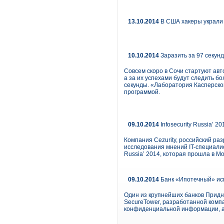
13.10.2014
В США хакеры украли 
10.10.2014
Заразить за 97 секун
Совсем скоро в Сочи стартуют авт
а за их успехами будут следить б
секунды. «Лаборатория Касперско
программой.
09.10.2014
Infosecurity Russia’ 2
Компания Cezurity, российский ра
исследования мнений IT-специалис
Russia’ 2014, которая прошла в Мо
09.10.2014
Банк «Ипотечный» исп
Один из крупнейших банков Придн
SecureTower, разработанной комп
конфиденциальной информации, а