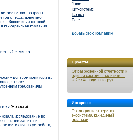
Jume
Кит-системс
 острее встают вопросы
Iconica
 год от года, довольно
Бегет
для обеспечения сетевой
 и как сервисная компания.
Добавь свою компанию
местный семинар.
Проекты
От разрозненной отчетности к
единой системе аналитики —
ческим центром мониторинга
кейс «Холодильник.ру»
ании, а также
нутренним требованиям
Интервью
 году
(Новости)
Эволюция партнерства:
экосистема, как единый
ликовала исследование по
организм
беспечении защиты и
пасности личных устройств,