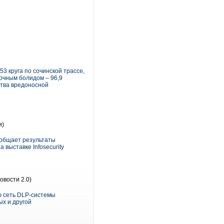
3 круга по сочинской трассе,
ночным болидом – 96,9
ства вредоносной
и)
ообщает результаты
выставке Infosecurity
овости 2.0)
ю сеть DLP-системы
ых и другой