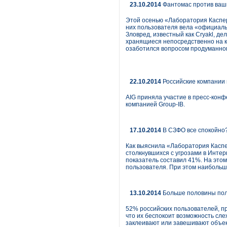
23.10.2014
Фантомас против ваши
Этой осенью «Лаборатория Каспер
них пользователя вела «официаль
Зловред, известный как Cryakl, д
хранящиеся непосредственно на к
озаботился вопросом продуманног
22.10.2014
Российские компании 
AIG приняла участие в пресс-кон
компанией Group-IB.
17.10.2014
В СЗФО все спокойно?
Как выяснила «Лаборатория Каспер
столкнувшихся с угрозами в Интер
показатель составил 41%. На это
пользователя. При этом наибольше
13.10.2014
Больше половины поль
52% российских пользователей, пр
что их беспокоит возможность сле
заклеивают или завешивают объек