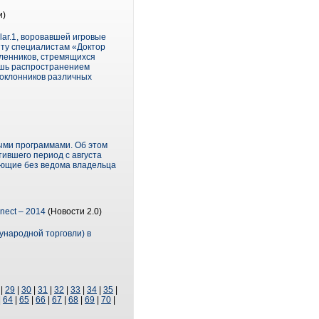
и)
ar.1, воровавшей игровые
нту специалистам «Доктор
шленников, стремящихся
ишь распространением
поклонников различных
ыми программами. Об этом
ившего период с августа
ающие без ведома владельца
nect – 2014
(Новости 2.0)
ународной торговли) в
|
29
|
30
|
31
|
32
|
33
|
34
|
35
|
|
64
|
65
|
66
|
67
|
68
|
69
|
70
|