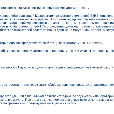
нет-пользователь в России не верит в киберугрозы
(Новости)
денное «Лабораторией Касперского» совместно с компанией B2B Internation
не верят в реальность кибератак. По их мнению, угроза преувеличивается ко
формационной безопасности. Но даже те, которые знают о существовании к
от них. Например, только 15% опрошенных думают, что могут стать целью к
йских пользователей полагает, что их данные не могут быть интересны зло
ория Agnitum представляет свой стенд на выставке VB2014
(Новости)
й Outpost приняли участие в конференции VB2014 и WildList Reporters Meeti
 названа GBA лучшим продуктом для защиты информации от утечек
(Новости 
 распространяться через спам: «Лаборатория Касперского» анализирует по
орреспонденции в глобальном почтовом трафике по подсчетам «Лаборатории
казателя в августе. При этом с окончанием сезона отпусков отмечено существ
а по сравнению с предыдущим месяцем – на 42,5%.