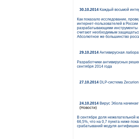
30.10.2014
Каждый восьмой интер
Как показало исследование, прове
интернет-пользователей в России 
разрабатывающими инструменты ин
считают необходимым защищаться 
Абсолютное же большинство росси
29.10.2014
Антивирусная лаборат
Разработчики антивирусных решени
сентября 2014 года
27.10.2014
DLP-система Zecurion
24.10.2014
Вирус Эбола начинает
(Новости)
В сентябре доля нежелательной к
66,5%, что на 0,7 пункта ниже по
срабатываний модуля антифишинг