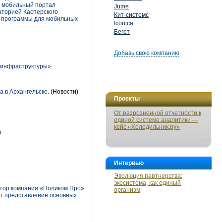
а мобильный портал
Jume
аторией Касперского
Кит-системс
й программы для мобильных
Iconica
Бегет
Добавь свою компанию
 инфраструктуры».
 в Архангельске.
(Новости)
Проекты
От разрозненной отчетности к
единой системе аналитики —
кейс «Холодильник.ру»
)
Интервью
Эволюция партнерства:
экосистема, как единый
атор компания «Поликом Про»
организм
ет представление основных