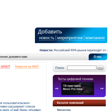
Добавить
новость
мероприятие
компанию
Новости:
Российский RPA-рынок переходит от автома
ление документами
О нас
а MSKIT
Новости на NNIT
Поиск:
Тесты цифровой техники
Каталог компаний
я пользовательского
ктивно расширяют список
на днях «Скай Линк» объявил
Мегаплан