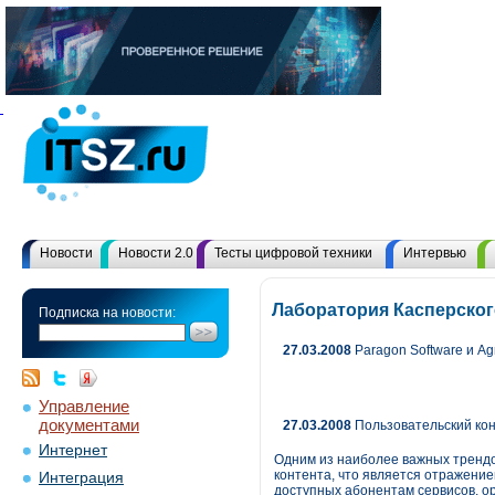
Новости
Новости 2.0
Тесты цифровой техники
Интервью
Лаборатория Касперског
Подписка на новости:
27.03.2008
Paragon Software и A
Управление
документами
27.03.2008
Пользовательский кон
Интернет
Одним из наиболее важных трендо
контента, что является отражение
Интеграция
доступных абонентам сервисов, ор