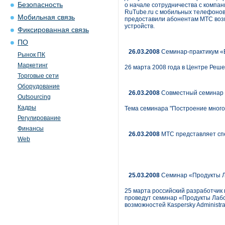
Безопасность
о начале сотрудничества с компа
RuTube.ru с мобильных телефонов
Мобильная связь
предоставили абонентам МТС воз
устройств.
Фиксированная связь
ПО
26.03.2008
Семинар-практикум «
Рынок ПК
Маркетинг
26 марта 2008 года в Центре Реш
Торговые сети
Оборудование
26.03.2008
Совместный семинар к
Outsourcing
Кадры
Тема семинара "Построение многоу
Регулирование
Финансы
26.03.2008
МТС представляет спе
Web
25.03.2008
Семинар «Продукты Л
25 марта российский разработчик
проведут семинар «Продукты Лабо
возможностей Каspersky Administra