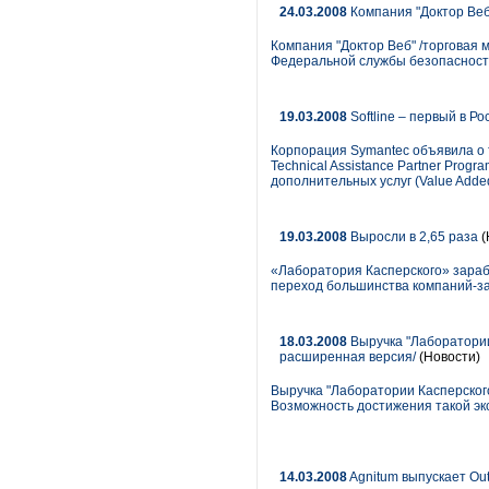
24.03.2008
Компания "Доктор Веб
Компания "Доктор Веб" /торговая
Федеральной службы безопасности
19.03.2008
Softline – первый в Р
Корпорация Symantec объявила о т
Technical Assistance Partner Pro
дополнительных услуг (Value Added
19.03.2008
Выросли в 2,65 раза
(
«Лаборатория Касперского» зараб
переход большинства компаний-за
18.03.2008
Выручка "Лаборатории 
расширенная версия/
(Новости)
Выручка "Лаборатории Касперского
Возможность достижения такой эк
14.03.2008
Agnitum выпускает Out