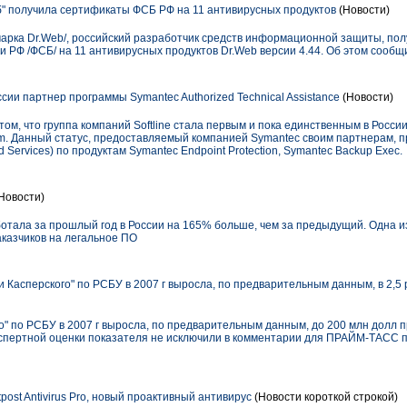
" получила сертификаты ФСБ РФ на 11 антивирусных продуктов
(Новости)
 марка Dr.Web/, российский разработчик средств информационной защиты, по
 РФ /ФСБ/ на 11 антивирусных продуктов Dr.Web версии 4.44. Об этом сообщ
оссии партнер программы Symantec Authorized Technical Assistance
(Новости)
ом, что группа компаний Softline стала первым и пока единственным в России
gram. Данный статус, предоставляемый компанией Symantec своим партнерам, 
 Services) по продуктам Symantec Endpoint Protection, Symantec Backup Exec.
Новости)
отала за прошлый год в России на 165% больше, чем за предыдущий. Одна 
казчиков на легальное ПО
Касперского" по РСБУ в 2007 г выросла, по предварительным данным, в 2,5 р
" по РСБУ в 2007 г выросла, по предварительным данным, до 200 млн долл пр
спертной оценки показателя не исключили в комментарии для ПРАЙМ-ТАСС 
post Antivirus Pro, новый проактивный антивирус
(Новости короткой строкой)