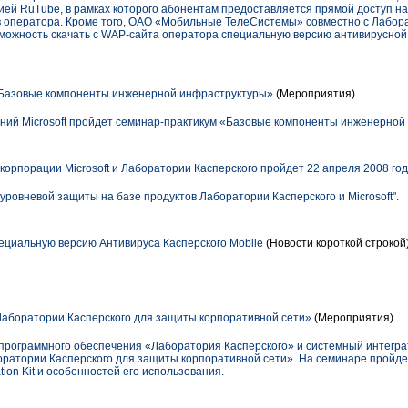
нией RuTube, в рамках которого абонентам предоставляется прямой доступ н
 оператора. Кроме того, ОАО «Мобильные ТелеСистемы» совместно с Лабор
можность скачать с WAP-сайта оператора специальную версию антивирусно
Базовые компоненты инженерной инфраструктуры»
(Мероприятия)
ений Microsoft пройдет семинар-практикум «Базовые компоненты инженерной
орпорации Microsoft и Лаборатории Касперского пройдет 22 апреля 2008 года
ровневой защиты на базе продуктов Лаборатории Касперского и Microsoft".
циальную версию Антивируса Касперского Mobile
(Новости короткой строкой
аборатории Касперского для защиты корпоративной сети»
(Мероприятия)
 программного обеспечения «Лаборатория Касперского» и системный интегр
ратории Касперского для защиты корпоративной сети». На семинаре пройд
tion Kit и особенностей его использования.