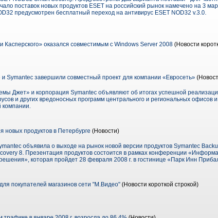
Начало поставок новых продуктов ESET на российский рынок намечено на 3 мар
D32 предусмотрен бесплатный переход на антивирус ESET NOD32 v.3.0.
 Касперского» оказался совместимым с Windows Server 2008
(Новости коротк
и Symantec завершили совместный проект для компании «Евросеть»
(Новост
мы Джет» и корпорация Symantec объявляют об итогах успешной реализаци
русов и других вредоносных программ центрального и региональных офисов и
 компании.
я новых продуктов в Петербурге
(Новости)
ymantec объявила о выходе на рынок новой версии продуктов Symantec Backup
ecovery 8. Презентация продуктов состоится в рамках конференции «Информ
ешения», которая пройдет 28 февраля 2008 г. в гостинице «Парк Инн Приба
для покупателей магазинов сети "М.Видео"
(Новости короткой строкой)
 трафике в январе 2008 г. возросла до 86,4%
(Новости)