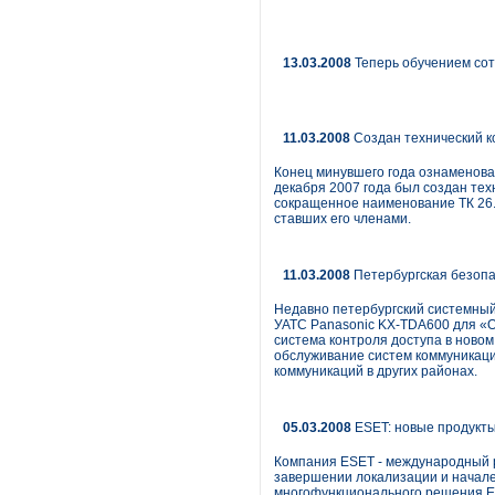
13.03.2008
Теперь обучением сот
11.03.2008
Создан технический к
Конец минувшего года ознаменова
декабря 2007 года был создан те
сокращенное наименование ТК 26.
ставших его членами.
11.03.2008
Петербургская безопа
Недавно петербургский системный 
УАТС Panasonic KX-TDA600 для «
система контроля доступа в новом
обслуживание систем коммуникаций
коммуникаций в других районах.
05.03.2008
ESET: новые продукты 
Компания ESET - международный р
завершении локализации и начале 
многофункционального решения ES