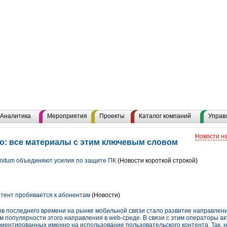
Аналитика
Мероприятия
Проекты
Каталог компаний
Управ
Новости н
о: все материалы с этим ключевым словом
gnitum объединяют усилия по защите ПК
(Новости короткой строкой)
тент пробивается к абонентам
(Новости)
в последнего времени на рынке мобильной связи стало развитие направлени
м популярности этого направления в web-среде. В связи с этим операторы а
иентированных именно на использование пользовательского контента. Так, 