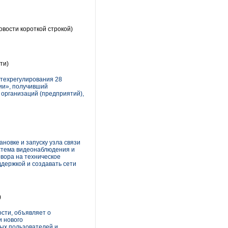
овости короткой строкой)
ти)
стехрегулирования 28
ии», получивший
 организаций (предприятий),
новке и запуску узла связи
стема видеонаблюдения и
овора на техническое
ддержкой и создавать сети
)
сти, объявляет о
и нового
ных пользователей и