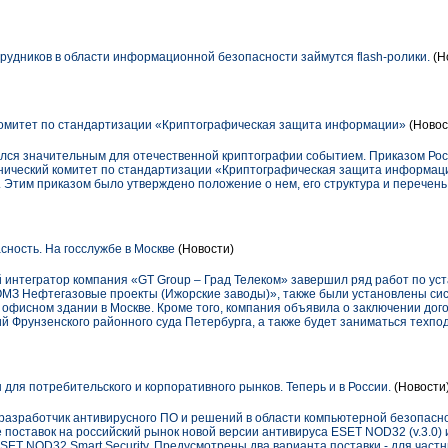
рудников в области информационной безопасности займутся flash-ролики.
(Н
омитет по стандартизации «Криптографическая защита информации»
(Новос
лся значительным для отечественной криптографии событием. Приказом Ро
хнический комитет по стандартизации «Криптографическая защита информац
 Этим приказом было утверждено положение о нем, его структура и перечень
сность. На госслужбе в Москве
(Новости)
интегратор компания «GT Group – Град Телеком» завершил ряд работ по уста
ОМЗ Нефтегазовые проекты (Ижорские заводы)», также были установлены си
 офисном здании в Москве. Кроме того, компания объявила о заключении дог
 Фрунзенского районного суда Петербурга, а также будет заниматься техпо
для потребительского и корпоративного рынков. Теперь и в России.
(Новости
азработчик антивирусного ПО и решений в области компьютерной безопасно
поставок на российский рынок новой версии антивируса ESET NOD32 (v.3.0) 
ET NOD32 Smart Security. Предусмотрены два варианта поставки - для част