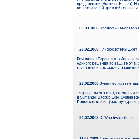
предприятий (Business Edition). 
пользователей прежней версии NO
03.03.2008
Продукт «Лаборатории
28.02.2008
«Инфосистемы Джет» 
Компании «Евросеть», «Инфосисте
единого решения по защите от ви
крупнейшей российской розничной
27.02.2008
Symantec: презентаци
19 февраля этого года компания S
и Symantec Backup Exec System R
Прикладные и инфраструктурные р
21.02.2008
Dr.Web будет больше 
11.02.2008
Доля спама в почтовом