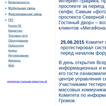
интернет-трафика, п
Безопасность
проспекте за период
Мобильная связь
селфи. Самым «фото
Фиксированная связь
проспекта Северной
ПО
Гостиный двор» – во
Рынок ПК
клиентов «МегаФона
Маркетинг
Торговые сети
Оборудование
25.06.2015
Комитет 
Outsourcing
протестировал сис
Кадры
перед началом фору
Регулирование
Финансы
В день открытия Все
Web
информационных и к
его гости ознакомил
центре управления 
недорогая стальная арматура а3
Участниками тестиро
массовых коммуника
Комитета по информа
Громов.