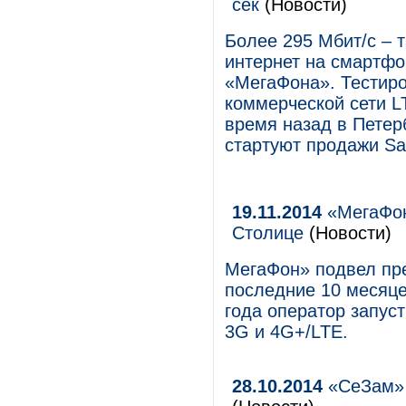
сек
(Новости)
Более 295 Мбит/c – 
интернет на смартф
«МегаФона». Тестиро
коммерческой сети LT
время назад в Петер
стартуют продажи S
19.11.2014
«МегаФон
Столице
(Новости)
МегаФон» подвел пре
последние 10 месяце
года оператор запус
3G и 4G+/LTE.
28.10.2014
«СеЗам» 