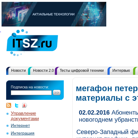
Новости
Новости 2.0
Тесты цифровой техники
Интервью
мегафон петер
Подписка на новости:
материалы с 
02.02.2016
Абоненты
Управление
документами
новогоднем убранст
Интернет
Северо-Западный фи
Интеграция