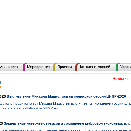
Аналитика
Мероприятия
Проекты
Каталог компаний
Управ
Новости н
и
2026
Выступление Михаила Мишустина на пленарной сессии ЦИПР-2026
датель Правительства Михаил Мишустин выступил на пленарной сессии ко
ее о его основных заявлениях.......
26
Замедление интернет-сервисов и сохранение цифровой экономики: взг
ль и парламентарии представили предложения по регулированию интернета