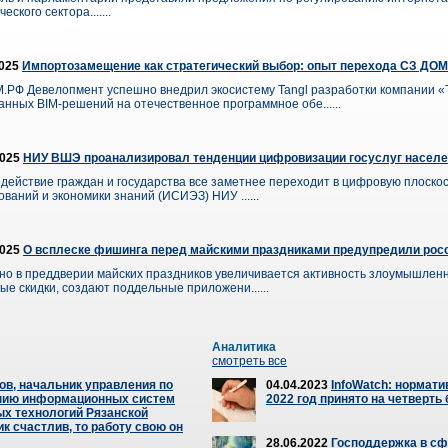
еского сектора.......
2025
Импортозамещение как стратегический выбор: опыт перехода СЗ ДОМ
.РФ Девелопмент успешно внедрил экосистему Tangl разработки компании «Т
анных BIM-решений на отечественное программное обе......
2025
НИУ ВШЭ проанализировал тенденции цифровизации госуслуг населени
действие граждан и государства все заметнее переходит в цифровую плоскос
ований и экономики знаний (ИСИЭЗ) НИУ ......
2025
О всплеске фишинга перед майскими праздниками предупредили рос
но в преддверии майских праздников увеличивается активность злоумышленн
ые скидки, создают поддельные приложени......
Аналитика
смотреть все
ов, начальник управления по
04.04.2023
InfoWatch: нормати
нию информационных систем
2022 год принято на четверть
х технологий Рязанской
к счастлив, то работу свою он
28.06.2022
Господдержка в сф