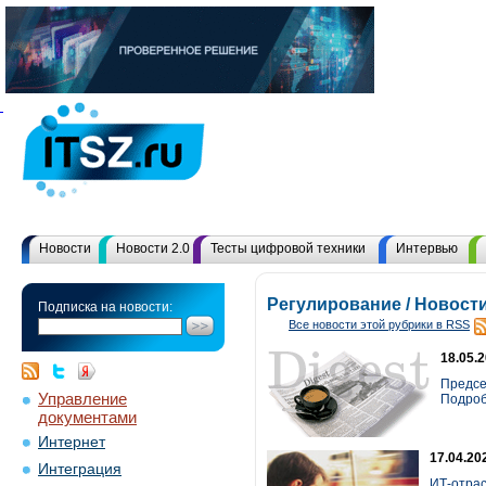
Новости
Новости 2.0
Тесты цифровой техники
Интервью
Регулирование / Новост
Подписка на новости:
Все новости этой рубрики в RSS
18.05.
Предсе
Управление
Подробн
документами
Интернет
17.04.20
Интеграция
ИТ-отрас