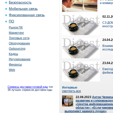
Безопасность
и коммерч
Мобильная связь
Фиксированная связь
02.11.
ПО
СЗ ДОМ
иностр
Рынок ПК
Маркетинг
Торговые сети
24.04.
Оборудование
Взаимо
Outsourcing
исслед
Кадры
Регулирование
23.04.
Финансы
Ежегод
Web
фейков
Сервисы доставки готовой еды
топ
Интервью
38 лучших сервисов доставки еды
смотреть все
22.08.2023
Антон Чернец
развитию и сопровожде
«Центра информационны
области»: «Если чиновни
выполняет намного лучше»