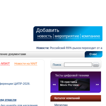
Добавить
новость
мероприятие
компанию
Новости:
Российский RPA-рынок переходит от автом
ление документами
О нас
а MSKIT
Новости на NNIT
Поиск:
Тесты цифровой техники
нференции ЦИПР-2026.
Каталог компаний
ляд отрасли
Мегаплан
 без ущерба для населения