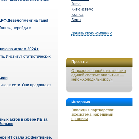
Jume
Кит-системс
Iconica
Бегет
.РФ Девелопмент на Tangl
англ», перейдя с
Добавь свою компанию
ю по итогам 2024 г.
ть. Институт статистических
Проекты
От разрозненной отчетности к
единой системе аналитики —
сиян
кейс «Холодильник.ру»
иков в сети. Они предлагают
Интервью
Эволюция партнерства:
экосистема, как единый
организм
вных актов в сфере ИБ за
 больше
ере ИТ стала эффективнее,