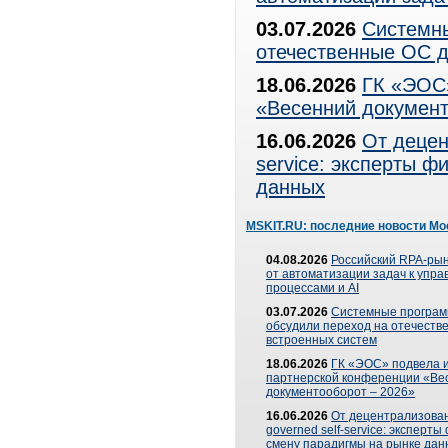
03.07.2026
Системны
отечественные ОС д
18.06.2026
ГК «ЭОС»
«Весенний документ
16.06.2026
От децен
service: эксперты 
данных
MSKIT.RU: последние новости Мо
04.08.2026
Российский RPA-рын
от автоматизации задач к упр
процессами и AI
03.07.2026
Системные програ
обсудили переход на отечеств
встроенных систем
18.06.2026
ГК «ЭОС» подвела и
партнерской конференции «Ве
документооборот – 2026»
16.06.2026
От децентрализован
governed self-service: эксперт
смену парадигмы на рынке дан