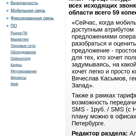
Безопасность
всех исходящих звонк
Мобильная связь
области всего 59 копе
Фиксированная связь
«Сейчас, когда мобил
ПО
доступным атрибутом 
Рынок ПК
предложениями операт
Маркетинг
разобраться и оценит
Торговые сети
предложение - просто
Оборудование
для тех, кто хочет по
Outsourcing
задумываясь, на какой
Кадры
хочет легко и просто 
Регулирование
Вячеслав Касымов, ге
Финансы
Web
Запад».
Также в рамках тариф
возможность передачи 
SMS - 1руб. / SMS (с
плану можно в офисах
Петербурге.
Редактор раздела:
Ал