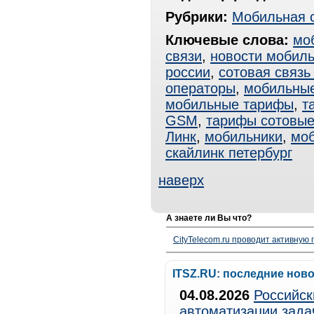
Рубрики:
Мобильная 
Ключевые слова:
мо
связи
,
новости мобиль
россии
,
сотовая связь
операторы
,
мобильные
мобильные тарифы
,
т
GSM
,
тарифы сотовы
Линк
,
мобильники
,
мо
скайлинк петербург
наверх
А знаете ли Вы что?
CityTelecom.ru проводит активную
ITSZ.RU: последние нов
04.08.2026
Российск
автоматизации зада