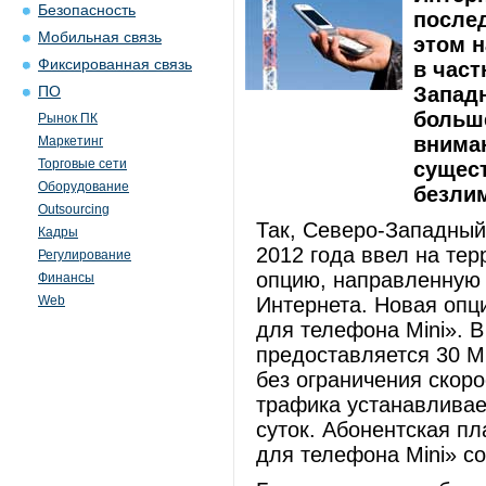
Безопасность
после
Мобильная связь
этом 
Фиксированная связь
в част
Западн
ПО
больш
Рынок ПК
внима
Маркетинг
Торговые сети
сущес
Оборудование
безли
Outsourcing
Так, Северо-Западный
Кадры
2012 года ввел на те
Регулирование
опцию, направленную 
Финансы
Web
Интернета. Новая опц
для телефона Mini». 
предоставляется 30 М
без ограничения скор
трафика устанавливает
суток. Абонентская п
для телефона Mini» со