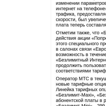
изменении параметро
интернет на телефоне
трафика, предоставля
скорости, был увеличе
плата теперь составля
Отметим также, что «
действия акции «Попр
этого специального п
в салонах связи «Евр
возможность в течени
«Безлимитный Интерне
продолжить пользоват
соответствиями тариф
Оператор МТС в теку
новые тарифные опции
Линейка тарифных опц
«Безлимит-Maxi», «Бе
абонентской платы в 
«Безлимит-Mini» - 299