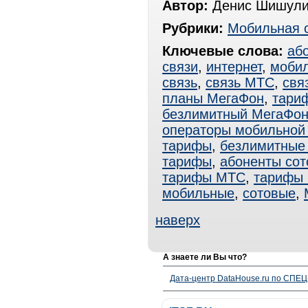
Автор:
Денис Шишули
Рубрики:
Мобильная 
Ключевые слова:
аб
связи
,
интернет
,
мобил
связь
,
связь МТС
,
свя
планы МегаФон
,
тари
безлимитный МегаФо
операторы мобильной
тарифы
,
безлимитные
тарифы
,
абоненты сот
тарифы МТС
,
тарифы
мобильные
,
сотовые
,
наверх
А знаете ли Вы что?
Дата-центр DataHouse.ru по СПЕЦ-