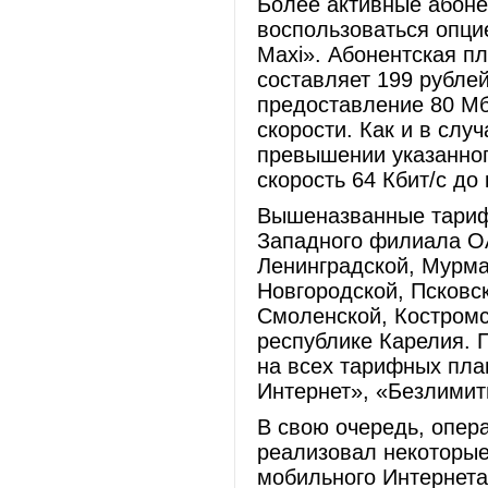
Более активные абоне
воспользоваться опци
Maxi». Абонентская п
составляет 199 рубле
предоставление 80 Мб
скорости. Как и в сл
превышении указанног
скорость 64 Кбит/с до
Вышеназванные тариф
Западного филиала О
Ленинградской, Мурма
Новгородской, Псковс
Смоленской, Костромс
республике Карелия. 
на всех тарифных пла
Интернет», «Безлимит
В свою очередь, опер
реализовал некоторые
мобильного Интернета