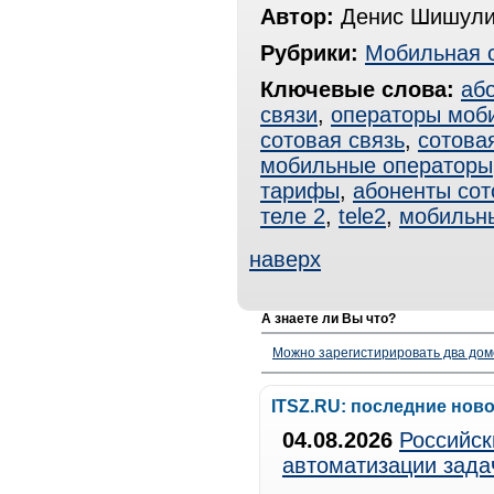
Автор:
Денис Шишули
Рубрики:
Мобильная 
Ключевые слова:
аб
связи
,
операторы моби
сотовая связь
,
сотова
мобильные операторы
тарифы
,
абоненты сот
теле 2
,
tele2
,
мобильн
наверх
А знаете ли Вы что?
Можно зарегистирировать два дом
ITSZ.RU: последние нов
04.08.2026
Российск
автоматизации зада