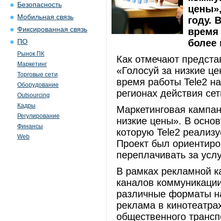
Безопасность
цены»,
Мобильная связь
году. 
Фиксированная связь
время
более
ПО
Рынок ПК
Как отмечают представ
Маркетинг
«Голосуй за низкие ц
Торговые сети
время работы Tele2 н
Оборудование
регионах действия сет
Outsourcing
Кадры
Маркетинговая кампан
Регулирование
низкие цены». В основ
Финансы
которую Tele2 реализу
Web
Проект был ориентиро
переплачивать за услу
В рамках рекламной к
каналов коммуникации
различные форматы на
реклама в кинотеатрах
общественного транспо