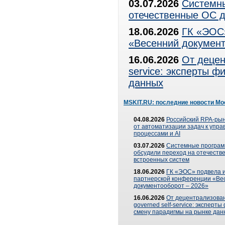
03.07.2026
Системны
отечественные ОС д
18.06.2026
ГК «ЭОС»
«Весенний документ
16.06.2026
От децен
service: эксперты 
данных
MSKIT.RU: последние новости Мо
04.08.2026
Российский RPA-рын
от автоматизации задач к упр
процессами и AI
03.07.2026
Системные програ
обсудили переход на отечеств
встроенных систем
18.06.2026
ГК «ЭОС» подвела и
партнерской конференции «Ве
документооборот – 2026»
16.06.2026
От децентрализован
governed self-service: эксперт
смену парадигмы на рынке дан