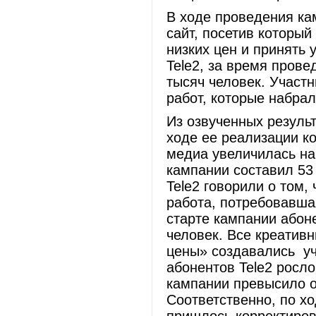
В ходе проведения ка
сайт, посетив которы
низких цен и принять 
Tele2, за время прове
тысяч человек. Участн
работ, которые набрал
Из озвученных результ
ходе ее реализации к
медиа увеличилась на
кампании составил 53
Tele2 говорили о том,
работа, потребовавша
старте кампании абон
человек. Все креатив
цены» создавались уч
абонентов Tele2 росл
кампании превысило о
Соответственно, по х