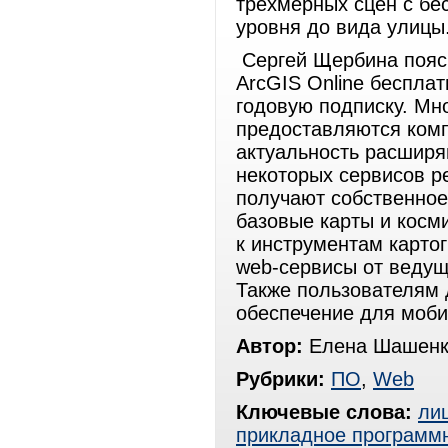
трехмерных сцен с б
уровня до вида улицы
Сергей Щербина поясн
ArcGIS Online бесплат
годовую подписку. Мн
предоставляются комп
актуальность расширя
некоторых сервисов р
получают собственное
базовые карты и косм
к инструментам карто
web-сервисы от ведущ
Также пользователям
обеспечение для моби
Автор:
Елена Шашенк
Рубрики:
ПО
,
Web
Ключевые слова:
ли
прикладное программ