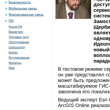
Безопасность
доступ
Мобильная связь
серви
Фиксированная связь
систем
Замест
ПО
Щербин
Рынок ПК
являе
Маркетинг
Торговые сети
однов
Оборудование
Идеоло
Outsourcing
новый
Кадры
вопло
Регулирование
парад
Финансы
Web
В тестовом режиме сер
он уже представлял с
может быть предложен
масштабируемое ГИС-
закончена его локали
Ведущий эксперт Esri
ArcGIS Online реализ