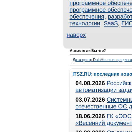
программное обеспече
программное обеспеч
обеспечения
,
разрабо
технологии
,
SaaS
,
ГИ
наверх
А знаете ли Вы что?
Дата-центр DataHouse.ru предлага
ITSZ.RU: последние нов
04.08.2026
Российск
автоматизации зада
03.07.2026
Системны
отечественные ОС д
18.06.2026
ГК «ЭОС»
«Весенний документ