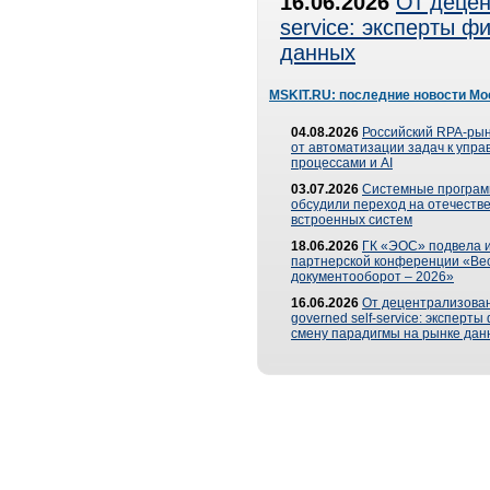
16.06.2026
От децен
service: эксперты 
данных
MSKIT.RU: последние новости Мо
04.08.2026
Российский RPA-рын
от автоматизации задач к упр
процессами и AI
03.07.2026
Системные програ
обсудили переход на отечеств
встроенных систем
18.06.2026
ГК «ЭОС» подвела и
партнерской конференции «Ве
документооборот – 2026»
16.06.2026
От децентрализован
governed self-service: эксперт
смену парадигмы на рынке дан