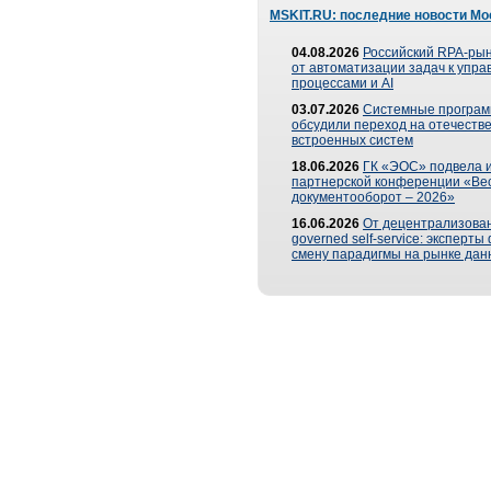
MSKIT.RU: последние новости Мо
04.08.2026
Российский RPA-рын
от автоматизации задач к упр
процессами и AI
03.07.2026
Системные програ
обсудили переход на отечеств
встроенных систем
18.06.2026
ГК «ЭОС» подвела и
партнерской конференции «Ве
документооборот – 2026»
16.06.2026
От децентрализован
governed self-service: эксперт
смену парадигмы на рынке дан