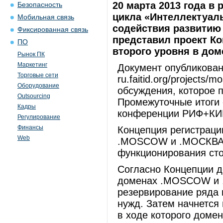
20 марта 2013 года в 
Безопасность
цикла «Интеллектуаль
Мобильная связь
содействия развитию
Фиксированная связь
представил проект К
ПО
второго уровня в до
Рынок ПК
Маркетинг
Документ опубликован
Торговые сети
ru.faitid.org/projects
Оборудование
обсуждения, которое п
Outsourcing
Промежуточные итоги 
Кадры
конференции РИФ+КИ
Регулирование
Финансы
Концепция регистраци
Web
.MOSCOW и .МОСКВА 
функционирования сто
Согласно Концепции д
доменах .MOSCOW и 
резервирование ряда 
нужд. Затем начнется 
в ходе которого доме