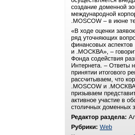
осуществляется внедр
создание доменной з
международной корпор
.MOSCOW – в июне те
«В ходе оценки заяво
ряд уточняющих вопро
финансовых аспектов
и .МОСКВА», – говори
Фонда содействия раз
Интернета. – Ответы 
принятии итогового р
рассчитываем, что ко
.MOSCOW и .МОСКВА 
призываем представит
активное участие в о
столичных доменных з
Редактор раздела:
Ал
Рубрики:
Web