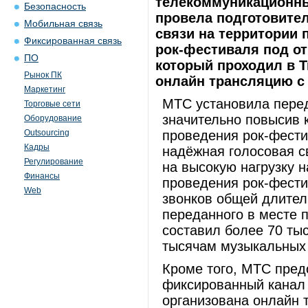
телекоммуникационный
Безопасность
провела подготовите
Мобильная связь
связи на территории 
Фиксированная связь
рок-фестиваля под от
ПО
который проходил в Т
Рынок ПК
онлайн трансляцию с 
Маркетинг
МТС установила пере
Торговые сети
значительно повысив 
Оборудование
Outsourcing
проведения рок-фест
Кадры
надёжная голосовая с
Регулирование
на высокую нагрузку н
Финансы
проведения рок-фести
Web
звонков общей длител
переданного в месте 
составил более 70 тыс
тысячам музыкальных 
Кроме того, МТС пред
фиксированный канал 
организована онлайн 