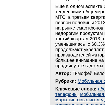
Еще в одном аспекте 
тенденциям общемиров
МТС, в третьем кварт
первой половины 201
на рынке смартфонов 
недорогим продуктам B
третий квартал 2013 г
уменьшилась с 60,3% 
продолжают укреплять
производителей «втор
большее внимание на 
продвинутые гаджеты 
Автор:
Тимофей Белос
Рубрики:
Мобильная 
Ключевые слова:
аб
телефоны
,
мобильная 
маркетинговых иссле