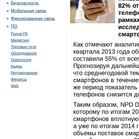
Безопасность
82% о
Мобильная связь
телефо
Фиксированная связь
рамках
иссле
ПО
смартф
Рынок ПК
Маркетинг
Как отмечают аналитик
Торговые сети
квартала 2013 года 
Оборудование
составили 55% от все
Outsourcing
Прогнозируя дальнейш
Кадры
что среднегодовой те
Регулирование
смартфонов в течение
Финансы
Web
же период показател
телефонов снизится д
Таким образом, NPD Di
которому по итогам 2
смартфонов вплотную 
а уже по итогам 2014 
объемы поставок смар