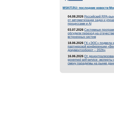
MSKIT.RU: последние новости Мо
04.08.2026
Российский RPA-рын
от автоматизации задач к упр
процессами и AI
03.07.2026
Системные програ
обсудили переход на отечеств
встроенных систем
18.06.2026
ГК «ЭОС» подвела и
партнерской конференции «Ве
документооборот – 2026»
16.06.2026
От децентрализован
governed self-service: эксперт
смену парадигмы на рынке дан