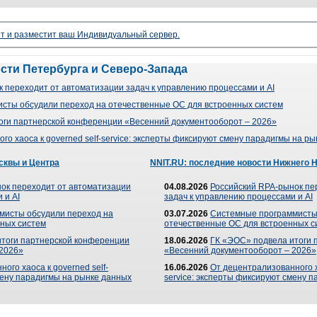
ет и разместит ваш Индивидуальный сервер.
ости Петербурга и Северо-Запада
 переходит от автоматизации задач к управлению процессами и AI
сты обсудили переход на отечественные ОС для встроенных систем
оги партнерской конференции «Весенний документооборот – 2026»
го хаоса к governed self-service: эксперты фиксируют смену парадигмы на р
сквы и Центра
NNIT.RU: последние новости Нижнего 
ок переходит от автоматизации
04.08.2026
Российский RPA-рынок пе
 и AI
задач к управлению процессами и AI
мисты обсудили переход на
03.07.2026
Системные программисты
ных систем
отечественные ОС для встроенных с
итоги партнерской конференции
18.06.2026
ГК «ЭОС» подвела итоги 
 2026»
«Весенний документооборот – 2026»
ого хаоса к governed self-
16.06.2026
От децентрализованного ха
мену парадигмы на рынке данных
service: эксперты фиксируют смену 