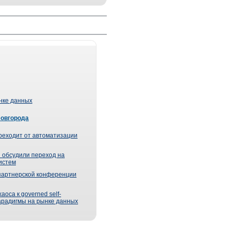
ынке данных
Новгорода
реходит от автоматизации
 обсудили переход на
истем
партнерской конференции
оса к governed self-
парадигмы на рынке данных