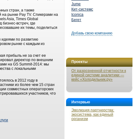
Jume
Кит-системс
ных стран, а также
 на рынке Pay TV. Спикерами на
Iconica
ls Asia, Times Global
Бегет
д бизнес-встреч, где
есовавшие их темы, поделиться
Добавь свою компанию
и идеями по развитию
ровом рынке с каждым из
ая прибыль не за счет ее
тировал директор по внешним
Проекты
рами на GS Summit-2014: мы
ества с локальными
От разрозненной отчетности к
единой системе аналитики —
кейс «Холодильник.ру»
оялось в 2012 году в
астники из более чем 15 стран
ации совместных операторских
стрировавшихся участников, что
Интервью
Эволюция партнерства:
экосистема, как единый
организм
луги