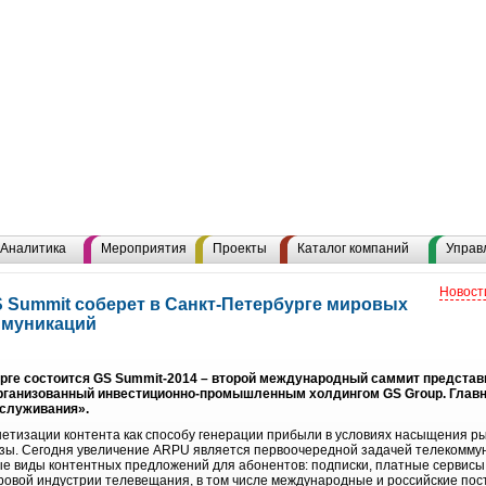
Аналитика
Мероприятия
Проекты
Каталог компаний
Управ
Новост
Summit соберет в Санкт-Петербурге мировых
ммуникаций
бурге состоится GS Summit-2014 – второй международный саммит предст
рганизованный инвестиционно-промышленным холдингом GS Group. Главн
бслуживания».
нетизации контента как способу генерации прибыли в условиях насыщения р
азы. Сегодня увеличение ARPU является первоочередной задачей телекомму
е виды контентных предложений для абонентов: подписки, платные сервисы и
ировой индустрии телевещания, в том числе международные и российские по