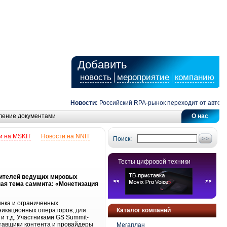
Добавить
новость
мероприятие
компанию
Новости:
Российский RPA-рынок переходит от автомати
ление документами
О нас
и на MSKIT
Новости на NNIT
Поиск:
Тесты цифровой техники
авителей ведущих мировых
ая тема саммита: «Монетизация
ынка и ограниченных
никационных операторов, для
Каталог компаний
 т.д. Участниками GS Summit-
ставщики контента и провайдеры
Мегаплан