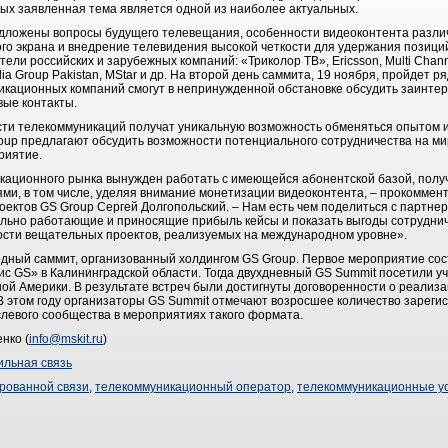
рых заявленная тема является одной из наиболее актуальных.
дложены вопросы будущего телевещания, особенности видеоконтента различ
го экрана и внедрение телевидения высокой четкости для удержания позиций
ли российских и зарубежных компаний: «Триколор ТВ», Ericsson, Multi Channe
ia Group Pakistan, MStar и др. На второй день саммита, 19 ноября, пройдет ря
кационных компаний смогут в непринужденной обстановке обсудить заинтер
вые контакты.
ти телекоммуникаций получат уникальную возможность обменяться опытом 
oup предлагают обсудить возможности потенциального сотрудничества на ми
риятие.
кационного рынка вынужден работать с имеющейся абонентской базой, получ
ми, в том числе, уделяя внимание монетизации видеоконтента, – прокоммен
ектов GS Group Сергей Долгопольский. – Нам есть чем поделиться с партне
льно работающие и приносящие прибыль кейсы и показать выгоды сотруднич
сти вещательных проектов, реализуемых на международном уровне».
дный саммит, организованный холдингом GS Group. Первое мероприятие сост
с GS» в Калининградской области. Тогда двухдневный GS Summit посетили уч
ой Америки. В результате встреч были достигнуты договоренности о реализ
 В этом году организаторы GS Summit отмечают возросшее количество зареги
слевого сообщества в мероприятиях такого формата.
нко (
info@mskit.ru
)
льная связь
рованной связи
,
телекоммуникационный оператор
,
телекоммуникационные ус