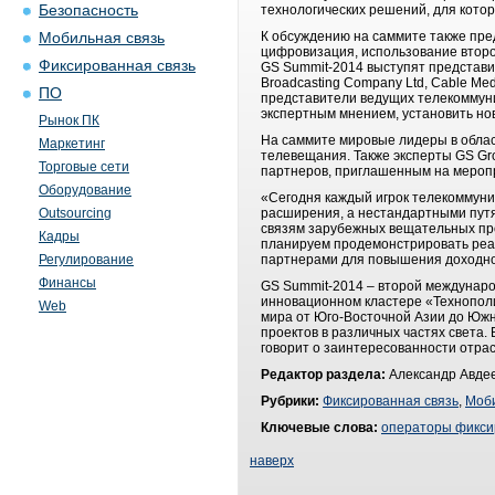
Безопасность
технологических решений, для кото
К обсуждению на саммите также пре
Мобильная связь
цифровизация, использование второ
Фиксированная связь
GS Summit-2014 выступят представите
Broadcasting Company Ltd, Cable Med
ПО
представители ведущих телекоммуни
экспертным мнением, установить но
Рынок ПК
На саммите мировые лидеры в облас
Маркетинг
телевещания. Также эксперты GS Gr
Торговые сети
партнеров, приглашенным на мероп
Оборудование
«Сегодня каждый игрок телекоммуни
Outsourcing
расширения, а нестандартными путя
связям зарубежных вещательных про
Кадры
планируем продемонстрировать реа
Регулирование
партнерами для повышения доходно
Финансы
GS Summit-2014 – второй междунаро
инновационном кластере «Технополи
Web
мира от Юго-Восточной Азии до Южн
проектов в различных частях света.
говорит о заинтересованности отра
Редактор раздела:
Александр Авдее
Рубрики:
Фиксированная связь
,
Моби
Ключевые слова:
операторы фикси
наверх