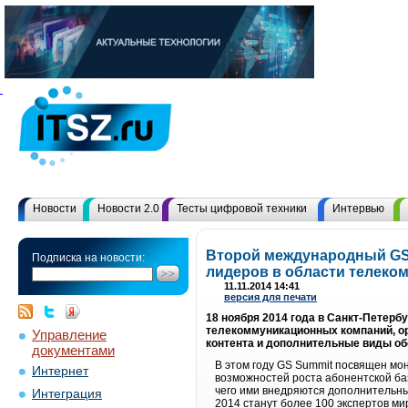
Новости
Новости 2.0
Тесты цифровой техники
Интервью
Второй международный GS 
Подписка на новости:
лидеров в области телеко
11.11.2014 14:41
версия для печати
18 ноября 2014 года в Санкт-Петер
телекоммуникационных компаний, о
Управление
контента и дополнительные виды о
документами
В этом году GS Summit посвящен мо
Интернет
возможностей роста абонентской б
чего ими внедряются дополнительны
Интеграция
2014 станут более 100 экспертов м