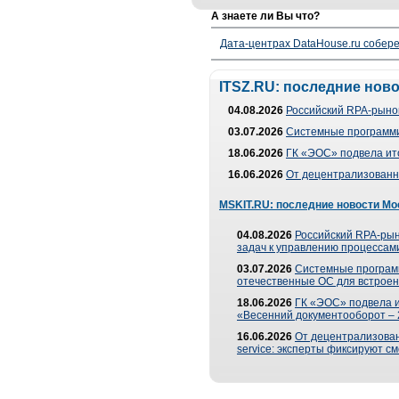
А знаете ли Вы что?
Дата-центрах DataHouse.ru собер
ITSZ.RU: последние нов
04.08.2026
Российский RPA-рынок
03.07.2026
Системные программи
18.06.2026
ГК «ЭОС» подвела ит
16.06.2026
От децентрализованно
MSKIT.RU: последние новости Мо
04.08.2026
Российский RPA-рын
задач к управлению процессами
03.07.2026
Системные програм
отечественные ОС для встроен
18.06.2026
ГК «ЭОС» подвела 
«Весенний документооборот –
16.06.2026
От децентрализованн
service: эксперты фиксируют с