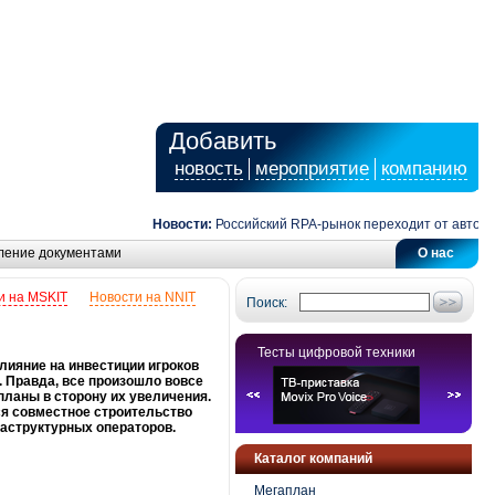
Добавить
новость
мероприятие
компанию
Новости:
Российский RPA-рынок переходит от автоматиз
ление документами
О нас
и на MSKIT
Новости на NNIT
Поиск:
Тесты цифровой техники
лияние на инвестиции игроков
. Правда, все произошло вовсе
планы в сторону их увеличения.
ся совместное строительство
раструктурных операторов.
Каталог компаний
Мегаплан