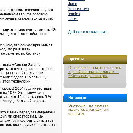
Jume
Кит-системс
о агентством TelecomDaily. Как
Iconica
средненном тарифе сотового
нкуренции становится качество
Бегет
планируется увеличить емкость 4G
Добавь свою компанию
имо делать так, чтобы это не
еркнул, что сейчас прибыль от
ходимо развивать.
 уже заметно по балансу
Проекты
орегиона «Северо-Запад»
От разрозненной отчетности к
ретьего и четвертого поколения
единой системе аналитики —
ринцип технейтральности,
кейс «Холодильник.ру»
т будет сделан на сети 3G,
й этой технологии.
торов. В 2014 году инвестиции
ся на 10 %. Это вынуждает
 уже лет 15, но это лишь 5 %
Интервью
ести куда больший эффект.
Эволюция партнерства:
экосистема, как единый
что в Tele2 перед размещением
организм
другими операторами. Как
днако тут надо учитывать и тот
деятельности других операторов,