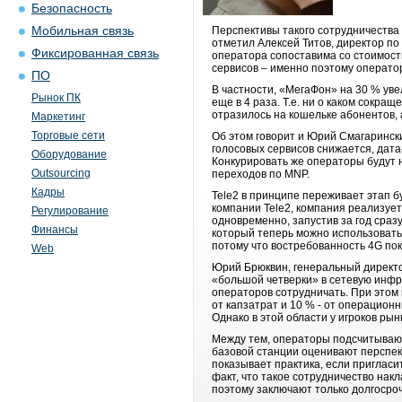
Безопасность
Мобильная связь
Перспективы такого сотрудничества 
отметил Алексей Титов, директор п
Фиксированная связь
оператора сопоставима со стоимост
сервисов – именно поэтому операто
ПО
В частности, «МегаФон» на 30 % увел
Рынок ПК
еще в 4 раза. Т.е. ни о каком сокра
отразилось на кошельке абонентов, 
Маркетинг
Торговые сети
Об этом говорит и Юрий Смагаринск
голосовых сервисов снижается, дата
Оборудование
Конкурировать же операторы будут н
Outsourcing
переходов по MNP.
Кадры
Tele2 в принципе переживает этап б
компании Tele2, компания реализует
Регулирование
одновременно, запустив за год сраз
Финансы
который теперь можно использовать.
потому что востребованность 4G пок
Web
Юрий Брюквин, генеральный директор
«большой четверки» в сетевую инфра
операторов сотрудничать. При этом 
от капзатрат и 10 % - от операцио
Однако в этой области у игроков ры
Между тем, операторы подсчитывают
базовой станции оценивают перспект
показывает практика, если пригласит
факт, что такое сотрудничество нак
поэтому заключают только долгосро