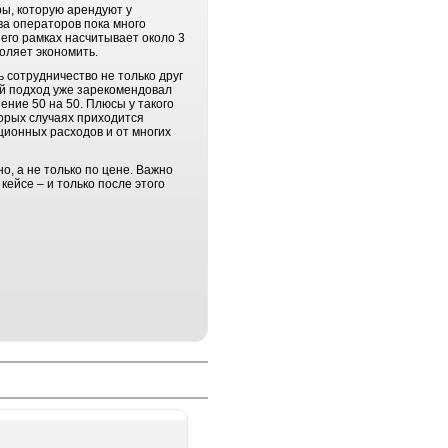
ры, которую арендуют у
ва операторов пока много
его рамках насчитывает около 3
воляет экономить.
 сотрудничество не только друг
кой подход уже зарекомендовал
ние 50 на 50. Плюсы у такого
торых случаях приходится
ционных расходов и от многих
о, а не только по цене. Важно
ейсе – и только после этого