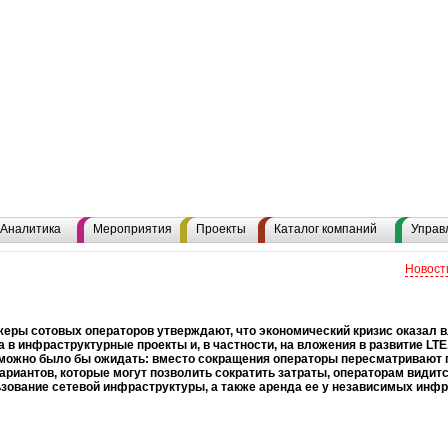
Аналитика
Мероприятия
Проекты
Каталог компаний
Управ
Новост
еры сотовых операторов утверждают, что экономический кризис оказал в
а в инфраструктурные проекты и, в частности, на вложения в развитие LTE
к можно было бы ожидать: вместо сокращения операторы пересматривают 
ариантов, которые могут позволить сократить затраты, операторам видит
зование сетевой инфраструктуры, а также аренда ее у независимых инф