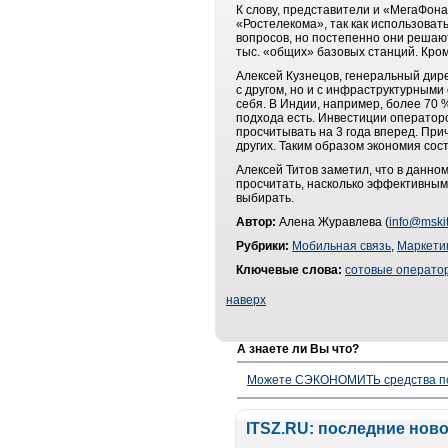
К слову, представители и «МегаФон
«Ростелекома», так как использоват
вопросов, но постепенно они решают
тыс. «общих» базовых станций. Кром
Алексей Кузнецов, генеральный дире
с другом, но и с инфраструктурными
себя. В Индии, например, более 70
подхода есть. Инвестиции операторо
просчитывать на 3 года вперед. Пр
других. Таким образом экономия сос
Алексей Титов заметил, что в данно
просчитать, насколько эффективным 
выбирать.
Автор:
Алена Журавлева (
info@mskit
Рубрики:
Мобильная связь
,
Маркети
Ключевые слова:
сотовые операто
наверх
А знаете ли Вы что?
Можете СЭКОНОМИТЬ средства полу
ITSZ.RU: последние нов