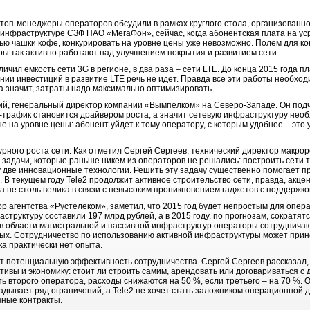
топ-менеджеры операторов обсудили в рамках круглого стола, организованног
о инфраструктуре СЗФ ПАО «МегаФон», сейчас, когда абонентская плата на у
ью чашки кофе, конкурировать на уровне цены уже невозможно. Полем для ко
ры так активно работают над улучшением покрытия и развитием сети.
ичил емкость сети 3G в регионе, в два раза – сети LTE. До конца 2015 года 
щении инвестиций в развитие LTE речь не идет. Правда все эти работы необход
а значит, затраты надо максимально оптимизировать.
ий, генеральный директор компании «Вымпелком» на Северо-Западе. Он подч
-трафик становится драйвером роста, а значит сетевую инфраструктуру необ
е на уровне цены: абонент уйдет к тому оператору, с которым удобнее – это
урного роста сети. Как отметил Сергей Сергеев, технический директор макр
 задачи, которые раньше никем из операторов не решались: построить сети т
у две инновационные технологии. Решить эту задачу существенно помогает п
 В текущем году Tele2 продолжит активное строительство сети, правда, акцен
а не столь велика в связи с невысоким проникновением гаджетов с поддержко
 агентства «Рустелеком», заметил, что 2015 год будет непростым для опера
структуру составили 197 млрд рублей, а в 2015 году, по прогнозам, сократят
в области магистральной и пассивной инфраструктур операторы сотрудничают
нных. Сотрудничество по использованию активной инфраструктуры может прин
нка практически нет опыта.
 потенциальную эффективность сотрудничества. Сергей Сергеев рассказал, 
ивы и экономику: стоит ли строить самим, арендовать или договариваться с 
ь второго оператора, расходы снижаются на 50 %, если третьего – на 70 %. О
ладывает ряд ограничений, а Tele2 не хочет стать заложником операционной 
чные контракты.