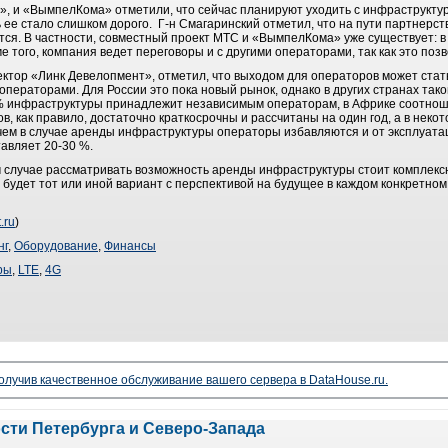
а», и «ВымпелКома» отметили, что сейчас планируют уходить с инфраструкту
ь ее стало слишком дорого. Г-н Смагаринский отметил, что на пути партнерст
ся. В частности, совместный проект МТС и «ВымпелКома» уже существует: в 
е того, компания ведет переговоры и с другими операторами, так как это поз
ктор «Линк Девелопмент», отметил, что выходом для операторов может стать
 операторами. Для России это пока новый рынок, однако в других странах та
 % инфраструктуры принадлежит независимым операторам, в Африке соотноше
в, как правило, достаточно краткосрочны и рассчитаны на один год, а в неко
ичем в случае аренды инфраструктуры операторы избавляются и от эксплуата
тавляет 20-30 %.
м случае рассматривать возможность аренды инфраструктуры стоит комплексн
будет тот или иной вариант с перспективой на будущее в каждом конкретном к
.ru
)
нг
,
Оборудование
,
Финансы
ры
,
LTE
,
4G
чив качественное обслуживание вашего сервера в DataHouse.ru.
ости Петербурга и Северо-Запада