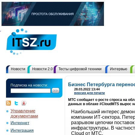
Новости
Новости 2.0
Тесты цифровой техники
Интервью
Бизнес Петербурга перено
Подписка на новости:
28.03.2022 13:44
версия для печати
МТС сообщает о росте спроса на обл
данных в облаке #CloudMTS вырос н
Управление
Наибольший интерес демонс
документами
компании ИТ-сектора. Петер
разрывом цепочки поставок
Интернет
инфраструктуры. В частност
Интеграция
Cloud от МТС.