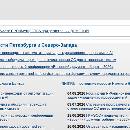
олучаете ПРЕИМУЩЕСТВА при регистрации ДОМЕНОВ!
ости Петербурга и Северо-Запада
 переходит от автоматизации задач к управлению процессами и AI
сты обсудили переход на отечественные ОС для встроенных систем
оги партнерской конференции «Весенний документооборот – 2026»
го хаоса к governed self-service: эксперты фиксируют смену парадигмы на р
сквы и Центра
NNIT.RU: последние новости Нижнего 
ок переходит от автоматизации
04.08.2026
Российский RPA-рынок пе
 и AI
задач к управлению процессами и AI
мисты обсудили переход на
03.07.2026
Системные программисты
ных систем
отечественные ОС для встроенных с
итоги партнерской конференции
18.06.2026
ГК «ЭОС» подвела итоги 
 2026»
«Весенний документооборот – 2026»
ого хаоса к governed self-
16.06.2026
От децентрализованного ха