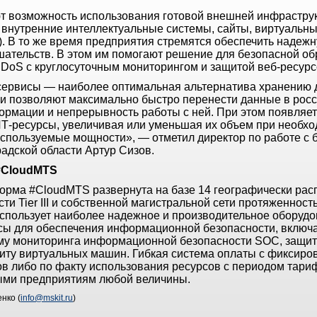
 возможность использования готовой внешней инфраструк
 внутренние интеллектуальные системы, сайты, виртуальн
ture). В то же время предприятия стремятся обеспечить наде
шательств. В этом им помогают решение для безопасной о
DDoS с круглосуточным мониторингом и защитой веб-ресурс
сервисы — наиболее оптимальная альтернатива хранению 
и позволяют максимально быстро перенести данные в рос
ормации и непрерывность работы с ней. При этом появляе
Т-ресурсы, увеличивая или уменьшая их объем при необход
используемые мощности», — отметил директор по работе с
адской области Артур Сизов.
#CloudMTS
орма #CloudMTS развернута на базе 14 географически рас
и Tier III и собственной магистральной сети протяженность
пользует наиболее надежное и производительное оборудо
сы для обеспечения информационной безопасности, включ
ему мониторинга информационной безопасности SOC, защи
иту виртуальных машин. Гибкая система оплаты с фиксир
в либо по факту использования ресурсов с периодом тариф
ыми предприятиям любой величины.
нко (
info@mskit.ru
)