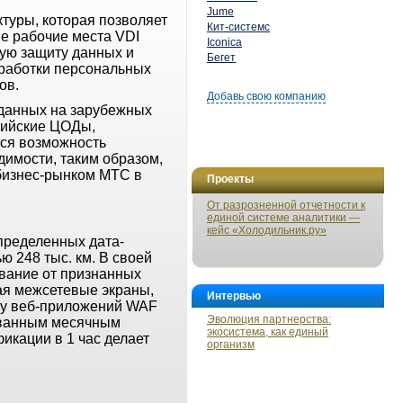
Jume
туры, которая позволяет
Кит-системс
ые рабочие места VDI
Iconica
жную защиту данных и
Бегет
бработки персональных
ов.
Добавь свою компанию
данных на зарубежных
сийские ЦОДы,
тся возможность
имости, таким образом,
 бизнес-рынком МТС в
Проекты
От разрозненной отчетности к
единой системе аналитики —
кейс «Холодильник.ру»
пределенных дата-
ю 248 тыс. км. В своей
вание от признанных
ая межсетевые экраны,
Интервью
ту веб-приложений WAF
Эволюция партнерства:
ованным месячным
экосистема, как единый
икации в 1 час делает
организм