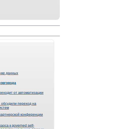
ынке данных
Новгорода
реходит от автоматизации
 обсудили переход на
истем
партнерской конференции
оса к governed self-