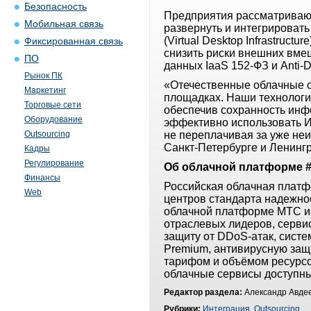
Безопасность
Предприятия рассматривают
Мобильная связь
развернуть и интегрировать
(Virtual Desktop Infrastruc
Фиксированная связь
снизить риски внешних вме
ПО
данных IaaS 152-ФЗ и Anti-
Рынок ПК
«Отечественные облачные 
Маркетинг
площадках. Наши технологи
Торговые сети
обеспечив сохранность инф
Оборудование
эффективно использовать И
Outsourcing
не переплачивая за уже не
Санкт-Петербурге и Ленингр
Кадры
Регулирование
Об облачной платформе 
Финансы
Российская облачная платф
Web
центров стандарта надежност
облачной платформе МТС ис
отраслевых лидеров, серви
защиту от DDoS-атак, сист
Premium, антивирусную защ
тарифом и объёмом ресурсо
облачные сервисы доступн
Редактор раздела:
Александр Авдее
Рубрики:
Интеграция
,
Outsourcing