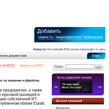
Добавить
новость
мероприятие
компанию
Новости:
Российский RPA-рынок переходит от автомати
ление документами
О нас
и на MSKIT
Новости на NNIT
Поиск:
Тесты цифровой техники
ос на хранение и обработку
 предприятия, а также
е курсовой разницей и
ации собственной ИТ-
Каталог компаний
убличном облаке Elastic
Мегаплан