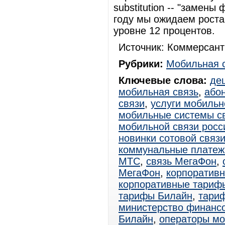
substitution -- "замен
году мы ожидаем роста
уровне 12 процентов.
Источник: Коммерсант
Рубрики:
Мобильная 
Ключевые слова:
де
мобильная связь
,
або
связи
,
услуги мобильн
мобильные системы с
мобильной связи росс
новинки сотовой связ
коммунальные платеж
МТС
,
связь МегаФон
,
МегаФон
,
корпоратив
корпоративные тариф
тарифы Билайн
,
тари
министерство финанс
Билайн
,
операторы мо