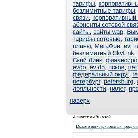
тарифы
,
корпоративн
безлимитные тарифы
связи
,
корпоративный
абоненты сотовой свя
сайты
,
сайты wap
,
Вы
тарифы сотовые
,
тар
планы
,
МегаФон
,
ev
,
т
безлимитный SkyLink
,
Скай Линк
,
финансиро
evdo
,
ev do
,
псков
,
пет
федеральный округ
,
te
петербург
,
petersburg
,
лояльности
,
налог
,
пр
наверх
А знаете ли Вы что?
Можете регистрировать и продлев