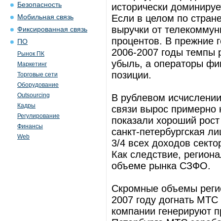
Безопасность
исторически доминируе
Если в целом по стран
Мобильная связь
выручки от телекоммуни
Фиксированная связь
процентов. В прежние г
ПО
2006-2007 годы темпы 
Рынок ПК
убыль, а операторы фи
Маркетинг
позиции.
Торговые сети
Оборудование
Outsourcing
В рублевом исчислении
Кадры
связи вырос примерно 
Регулирование
показали хороший рост 
Финансы
санкт-петербургская ли
Web
3/4 всех доходов секто
Как следствие, регион
объеме рынка СЗФО.
Скромные объемы регио
2007 году догнать МТС 
компании генерируют п