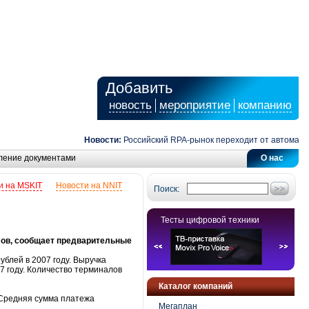
Добавить
новость
мероприятие
компанию
Новости:
Российский RPA-рынок переходит от автоматизаци
ление документами
О нас
и на MSKIT
Новости на NNIT
Поиск:
Тесты цифровой техники
лов, сообщает предварительные
ублей в 2007 году. Выручка
7 году. Количество терминалов
Каталог компаний
. Средняя сумма платежа
Мегаплан