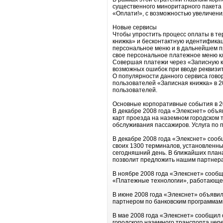
существенного миноритарного пакета
«Оплати!», с возможностью увеличени
Новые сервисы
Чтобы упростить процесс оплаты в т
книжка» и бесконтактную идентификац
персональное меню и в дальнейшем пр
свое персональное платежное меню к
Совершая платежи через «Записную к
возможных ошибок при вводе реквизи
О популярности данного сервиса гово
пользователей «Записная книжка» в 20
пользователей.
Основные корпоративные события в 2
В декабре 2008 года «Элекснет» объя
карт проезда на наземном городском 
обслуживания пассажиров. Услуга по 
В декабре 2008 года «Элекснет» сооб
своих 1300 терминалов, установленны
сегодняшний день. В ближайших плана
позволит предложить нашим партнер
В ноябре 2008 года «Элекснет» сообщ
«Платежные технологии», работающей 
В июне 2008 года «Элекснет» объявил
партнером по банковским программам
В мае 2008 года «Элекснет» сообщил
городского наземного транспорта чер