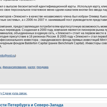
ил о выпуске бесконтактной идентификационной карты. Используя карту, кл
ез свое персональное платежное меню одним нажатием кнопки без ввода пар
иректоров «Элекснет» в качестве независимого члена был избран Оливер Хью
ые системы», а с 2006 по 2007 гг. занимавший пост руководителя представи
компания, предоставляющая потребителям круглосуточную возможность мом
жных переводов. Созданная в 2000 году, компания является пионером рынка 
миналов, объединенных в единую сеть, «Элекснет» стоит на первом месте в 
годня присутствие в 16 регионах России. В 2005 году «Элекснет» стал перв
фессионального инвестора - скандинавского фонда прямых инвестиций Mint C
нчурным фондом Balderton Capital (ранее Benchmark Capital). Инвесторы сов
А.
info@nnit.ru
)
ы
,
финансирование
,
налог
,
продажа
гу Сдачи узла связи.
ости Петербурга и Северо-Запада