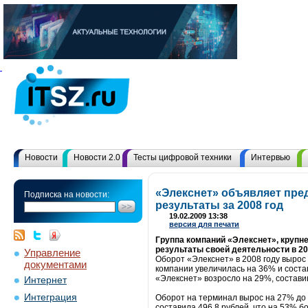
Новости
Новости 2.0
Тесты цифровой техники
Интервью
«Элекснет» объявляет пр
Подписка на новости:
результаты за 2008 год
19.02.2009 13:38
версия для печати
Группа компаний «Элекснет», крупн
результаты своей деятельности в 20
Управление
Оборот «Элекснет» в 2008 году вырос 
документами
компании увеличилась на 36% и соста
«Элекснет» возросло на 29%, составив
Интернет
Интеграция
Оборот на терминал вырос на 27% до 
составила 496,8 рублей, что на 53% б