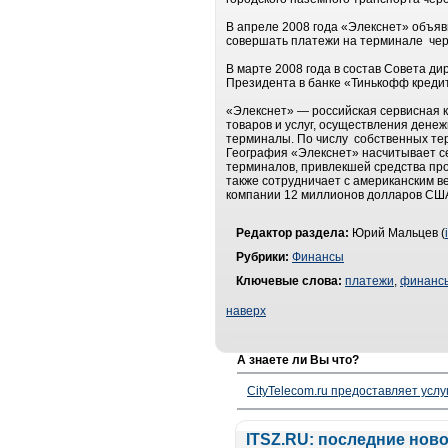
В апреле 2008 года «Элекснет» объяв
совершать платежи на терминале чер
В марте 2008 года в состав Совета д
Президента в банке «Тинькофф кредитн
«Элекснет» — российская сервисная 
товаров и услуг, осуществления дене
терминалы. По числу собственных тер
География «Элекснет» насчитывает се
терминалов, привлекшей средства про
также сотрудничает с американским ве
компании 12 миллионов долларов СШ
Редактор раздела:
Юрий Мальцев (
Рубрики:
Финансы
Ключевые слова:
платежи
,
финанс
наверх
А знаете ли Вы что?
CityTelecom.ru предоставляет услу
ITSZ.RU: последние нов