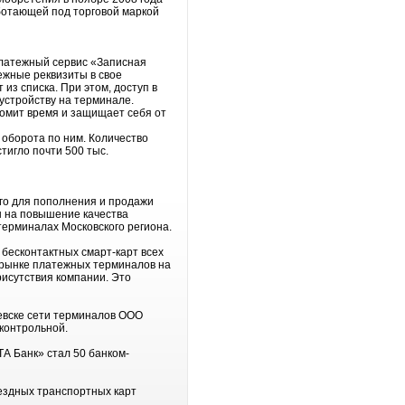
ботающей под торговой маркой
платежный сервис «Записная
ежные реквизиты в свое
з списка. При этом, доступ в
устройству на терминале.
омит время и защищает себя от
 оборота по ним. Количество
тигло почти 500 тыс.
ого для пополнения и продажи
н на повышение качества
терминалах Московского региона.
бесконтактных смарт-карт всех
а рынке платежных терминалов на
рисутствия компании. Это
евске сети терминалов ООО
контрольной.
А Банк» стал 50 банком-
ездных транспортных карт