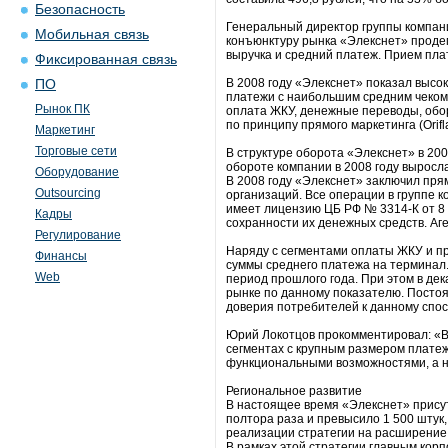
Безопасность
Генеральный директор группы компан
Мобильная связь
конъюнктуру рынка «Элекснет» проде
выручка и средний платеж. Прием пла
Фиксированная связь
В 2008 году «Элекснет» показал высок
ПО
платежи с наибольшим средним чеком:
Рынок ПК
оплата ЖКУ, денежные переводы, обор
по принципу прямого маркетинга (Orif
Маркетинг
Торговые сети
В структуре оборота «Элекснет» в 20
обороте компании в 2008 году выросла
Оборудование
В 2008 году «Элекснет» заключил пря
Outsourcing
организаций. Все операции в группе
имеет лицензию ЦБ РФ № 3314-К от 8 
Кадры
сохранности их денежных средств. Аге
Регулирование
Наряду с сегментами оплаты ЖКУ и п
Финансы
суммы среднего платежа на терминал.
Web
период прошлого года. При этом в де
рынке по данному показателю. Постоя
доверия потребителей к данному спос
Юрий Локотцов прокомментировал: «Вы
сегментах с крупным размером плате
функциональными возможностями, а н
Региональное развитие
В настоящее время «Элекснет» присутс
полтора раза и превысило 1 500 штук,
реализации стратегии на расширение 
В рамках этой стратегии главным кор