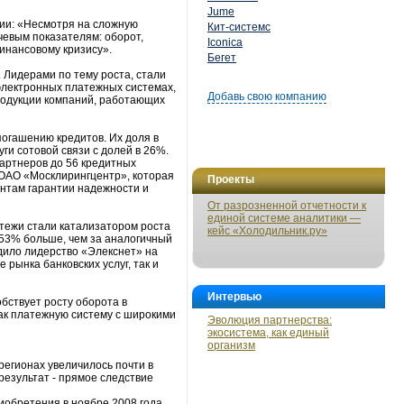
Jume
ии: «Несмотря на сложную
Кит-системс
евым показателям: оборот,
Iconica
инансовому кризису».
Бегет
 Лидерами по тему роста, стали
 электронных платежных системах,
Добавь свою компанию
продукции компаний, работающих
погашению кредитов. Их доля в
ги сотовой связи с долей в 26%.
партнеров до 56 кредитных
 ОАО «Москлирингцентр», которая
Проекты
ентам гарантии надежности и
От разрозненной отчетности к
единой системе аналитики —
тежи стали катализатором роста
кейс «Холодильник.ру»
 53% больше, чем за аналогичный
рдило лидерство «Элекснет» на
рынка банковских услуг, так и
Интервью
бствует росту оборота в
ак платежную систему с широкими
Эволюция партнерства:
экосистема, как единый
организм
регионах увеличилось почти в
результат - прямое следствие
иобретения в ноябре 2008 года