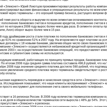
ий «Элекснет» Юрий Локотцов прокомментировал результаты работы компан
монстрировал высокие финансовые и операционные результаты по всем ключ
тежей через терминалы – это хороший пример бизнеса, растущего вопреки ф
ий темп роста оборота и выручки по всем сегментам оплачиваемого контента.
 пополнение банковских счетов и погашение кредитов, пополнение счетов в
от по которым в 2008 году вырос более чем в два раза. В сегменте оплаты 
lame, Avon) оборот вырос более чем в 15 раз.
08 году драйверами роста стали платежи по пополнению банковских счетов и 
 до 61% по сравнению 51% в 2007 году. На втором месте идут платежи за услу
мые договоры с 18 новыми банками, увеличив общее число своих банковских 
 компании «Элекснет» осуществляются небанковской кредитной организацией
июля 2003 г. на осуществление банковских операций, что предоставляет кли
нтские и субагентские схемы не используются.
родукции компаний, работающих по принципу прямых продаж, банковские пла
 По итогам 2008 года средняя сумма платежа составила 496,8 рублей, что на
кабре 2008 года значение среднего платежа достигло 590 рублей, что подтве
нное увеличение среднего платежа через терминалы свидетельствует о росте 
обу оплаты.
сокая надежность переводов и зачисления средств в сети «Элекснет» спосо
жа. Исследования показывают, что наши клиенты воспринимают «Элекснет» к
е просто инструмент для пополнения счета своего мобильного телефона».
твует в 16 регионах России. В 2008 году количество терминалов компании в 
 а их доля в общем количестве терминалов сети выросла с 48% до 54%. Этот 
присутствия «Элекснет» в регионах.
поративным событием 2008 года стало расширение сети «Элекснет» путем пр