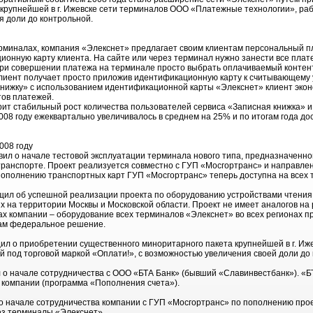
 крупнейшей в г. Ижевске сети терминалов ООО «Платежные технологии», ра
я доли до контрольной.
ерминалах, компания «Элекснет» предлагает своим клиентам персональный 
ионную карту клиента. На сайте или через терминал нужно занести все плат
и совершении платежа на терминале просто выбрать оплачиваемый контент и
лиент получает просто приложив идентификационную карту к считывающему 
нижку» с использованием идентификационной карты «Элекснет» клиент экон
тов платежей.
рит стабильный рост количества пользователей сервиса «Записная книжка» и
08 году ежеквартально увеличивалось в среднем на 25% и по итогам года дос
008 году
вил о начале тестовой эксплуатации терминала нового типа, предназначенн
транспорте. Проект реализуется совместно с ГУП «Мосгортранс» и направле
пополнению транспортных карт ГУП «Мосгортранс» теперь доступна на всех 
щил об успешной реализации проекта по оборудованию устройствами чтения 
х на территории Москвы и Московской области. Проект не имеет аналогов н
х компании – оборудование всех терминалов «Элекснет» во всех регионах п
ам федеральное решение.
ил о приобретении существенного миноритарного пакета крупнейшей в г. Иж
под торговой маркой «Оплати!», с возможностью увеличения своей доли до 
 о начале сотрудничества с ООО «БТА Банк» (бывший «Славинвестбанк»). «БТ
 компании (программа «Пополнения счета»).
 о начале сотрудничества компании с ГУП «Мосгортранс» по пополнению про
ез терминалы «Элекснет».