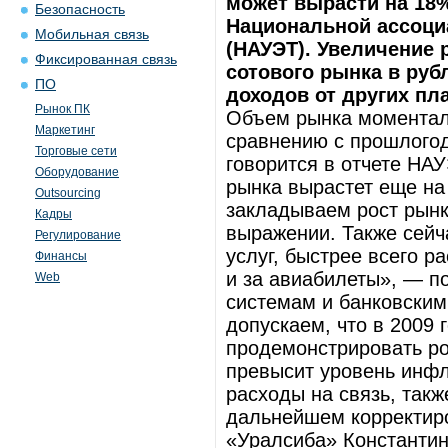
может вырасти на 18%
Безопасность
Национальной ассоци
Мобильная связь
(НАУЭТ). Увеличение
Фиксированная связь
сотового рынка в руб
ПО
доходов от других пл
Рынок ПК
Объем рынка моменталь
Маркетинг
сравнению с прошлогод
Торговые сети
говорится в отчете НА
Оборудование
рынка вырастет еще на
Outsourcing
закладываем рост рынк
Кадры
выражении. Также сейч
Регулирование
услуг, быстрее всего 
Финансы
и за авиабилеты», — п
Web
системам и банковски
допускаем, что в 2009 
продемонстрировать ро
превысит уровень инфл
расходы на связь, такж
дальнейшем корректиро
«Уралсиба» Константин