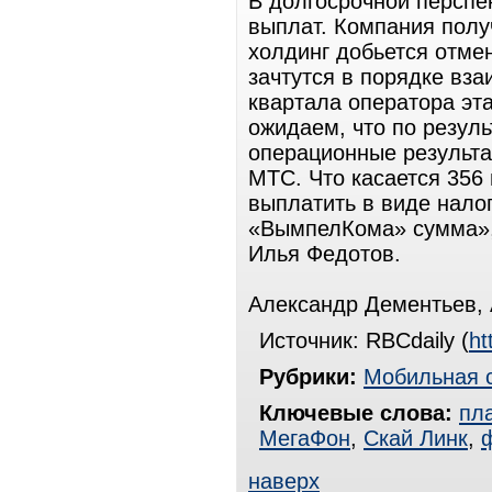
В долгосрочной перспе
выплат. Компания получ
холдинг добьется отм
зачтутся в порядке вза
квартала оператора эт
ожидаем, что по резул
операционные результа
МТС. Что касается 356
выплатить в виде налог
«ВымпелКома» сумма»,
Илья Федотов.
Александр Дементьев, 
Источник: RBCdaily (
ht
Рубрики:
Мобильная 
Ключевые слова:
пл
МегаФон
,
Скай Линк
,
наверх