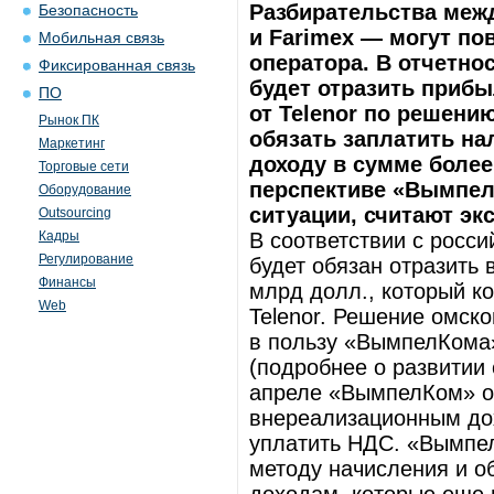
Разбирательства меж
Безопасность
и Farimex — могут п
Мобильная связь
оператора. В отчетно
Фиксированная связь
будет отразить прибы
ПО
от Telenor по решени
Рынок ПК
обязать заплатить на
Маркетинг
доходу в сумме более
Торговые сети
перспективе «ВымпелК
Оборудование
ситуации, считают эк
Outsourcing
Кадры
В соответствии с росс
Регулирование
будет обязан отразить 
Финансы
млрд долл., который к
Web
Telenor. Решение омско
в пользу «ВымпелКома»
(подробнее о развитии 
апреле «ВымпелКом» об
внереализационным до
уплатить НДС. «Вымпел
методу начисления и об