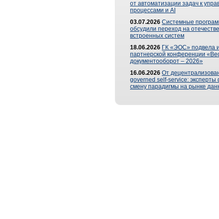
от автоматизации задач к упр
процессами и AI
03.07.2026
Системные програ
обсудили переход на отечеств
встроенных систем
18.06.2026
ГК «ЭОС» подвела и
партнерской конференции «Ве
документооборот – 2026»
16.06.2026
От децентрализован
governed self-service: эксперт
смену парадигмы на рынке дан