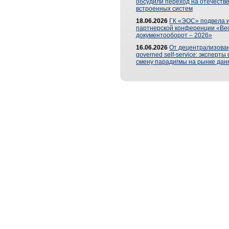
обсудили переход на отечеств
встроенных систем
18.06.2026
ГК «ЭОС» подвела и
партнерской конференции «Ве
документооборот – 2026»
16.06.2026
От децентрализован
governed self-service: эксперт
смену парадигмы на рынке дан