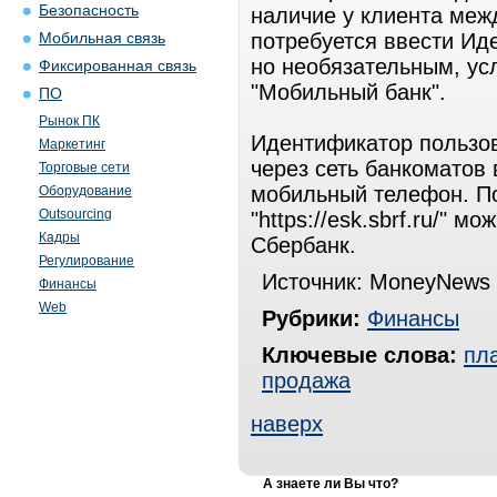
Безопасность
наличие у клиента меж
потребуется ввести Ид
Мобильная связь
но необязательным, ус
Фиксированная связь
"Мобильный банк".
ПО
Рынок ПК
Идентификатор пользов
Маркетинг
через сеть банкоматов 
Торговые сети
мобильный телефон. П
Оборудование
Outsourcing
"https://esk.sbrf.ru/" 
Кадры
Сбербанк.
Регулирование
Источник: MoneyNews 
Финансы
Web
Рубрики:
Финансы
Ключевые слова:
пл
продажа
наверх
А знаете ли Вы что?