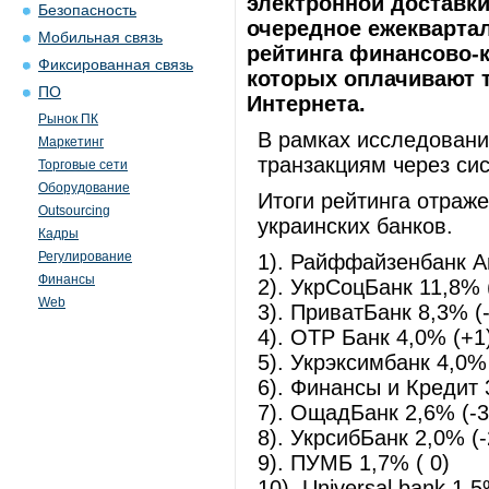
электронной доставки
Безопасность
очередное ежекварта
Мобильная связь
рейтинга финансово-
Фиксированная связь
которых оплачивают т
ПО
Интернета.
Рынок ПК
В рамках исследован
Маркетинг
транзакциям через сис
Торговые сети
Оборудование
Итоги рейтинга отраж
Outsourcing
украинских банков.
Кадры
Регулирование
1). Райффайзенбанк А
Финансы
2). УкрСоцБанк 11,8% 
Web
3). ПриватБанк 8,3% (-
4). ОТР Банк 4,0% (+1
5). Укрэксимбанк 4,0%
6). Финансы и Кредит 
7). ОщадБанк 2,6% (-3
8). УкрсибБанк 2,0% (-
9). ПУМБ 1,7% ( 0)
10). Universal bank 1,5