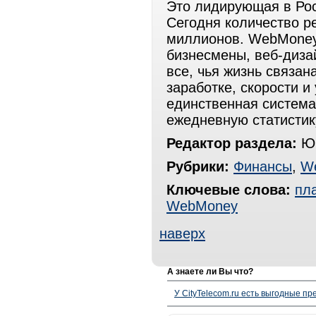
Это лидирующая в Ро
Сегодня количество р
миллионов. WebMoney
бизнесмены, веб-диза
все, чья жизнь связан
заработке, скорости и
единственная система 
ежедневную статистик
Редактор раздела:
Юр
Рубрики:
Финансы
,
W
Ключевые слова:
пл
WebMoney
наверх
А знаете ли Вы что?
У CityTelecom.ru есть выгодные п