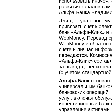
использовать иначе»,
развития каналов сам
Альфа-Банка Владими
Для доступа к новому
привязать счет к элек
банк «Альфа-Клик» и 
WebMoney. Перевод ср
WebMoney и обратно п
счете и личная инфор
передаются. Комисси
«Альфа-Клик» составл
за вывод денег из пл
(с учетом стандартно
Альфа-Банк
основан 
универсальным банко
банковских операций,
услуг, включая обслу
инвестиционный банко
управление активами.