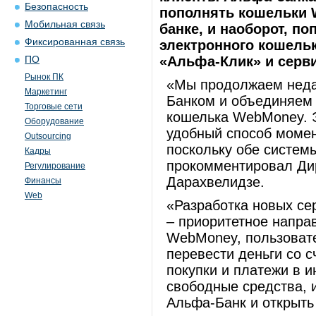
Безопасность
пополнять кошельки W
Мобильная связь
банке, и наоборот, п
Фиксированная связь
электронного кошельк
«Альфа-Клик» и серви
ПО
Рынок ПК
«Мы продолжаем недав
Маркетинг
Банком и объединяем 
Торговые сети
кошелька WebMoney. Э
Оборудование
удобный способ момен
Outsourcing
поскольку обе систем
Кадры
прокомментировал Дир
Регулирование
Дарахвелидзе.
Финансы
Web
«Разработка новых се
– приоритетное напра
WebMoney, пользоват
перевести деньги со 
покупки и платежи в и
свободные средства, 
Альфа-Банк и открыть 