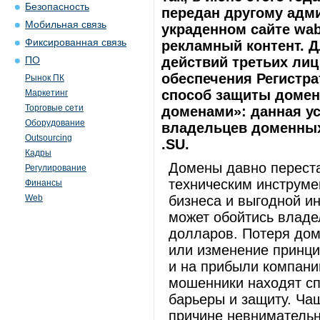
Безопасность
передан другому адми
Мобильная связь
украденном сайте wab
Фиксированная связь
рекламный контент. 
действий третьих лиц
ПО
обеспечения Регистр
Рынок ПК
способ защиты доменн
Маркетинг
Торговые сети
доменами»: данная ус
Оборудование
владельцев доменных
Outsourcing
.SU.
Кадры
Домены давно перест
Регулирование
техническим инструм
Финансы
Web
бизнеса и выгодной и
может обойтись владе
долларов. Потеря дом
или изменение принци
и на прибыли компании
мошенники находят с
барьеры и защиту. Ча
причине невнимательн