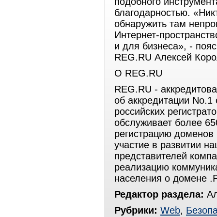
подобного инструмент
благодарностью. «Никт
обнаружить там непро
Интернет-пространств
и для бизнеса», - поя
REG.RU Алексей Кор
О REG.RU
REG.RU - аккредитова
об аккредитации No.1 
российских регистрат
обслуживает более 65
регистрацию доменов 
участие в развитии на
представителей компа
реализацию коммуник
населения о домене .
Редактор раздела:
Ал
Рубрики:
Web
,
Безопа