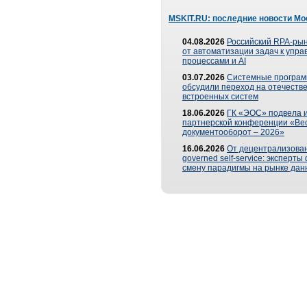
MSKIT.RU: последние новости Мо
04.08.2026
Российский RPA-рын
от автоматизации задач к упр
процессами и AI
03.07.2026
Системные програ
обсудили переход на отечеств
встроенных систем
18.06.2026
ГК «ЭОС» подвела и
партнерской конференции «Ве
документооборот – 2026»
16.06.2026
От децентрализован
governed self-service: эксперт
смену парадигмы на рынке дан