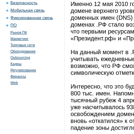
Безопасность
Именно 12 мая 2010 г
домене верхнего уров
Мобильная связь
доменных имен (DNS) 
Фиксированная связь
доменах .РФ стало в
ПО
что первыми ресурсам
Рынок ПК
«Президент.рф» и «Пр
Маркетинг
Торговые сети
На данный момент в .
Оборудование
Outsourcing
учитывать ежедневные
Кадры
возможно, что РФ смо
Регулирование
символическую отметку
Финансы
Web
Интересно, что это бу
800 тыс. имен. Напом
тысячный рубеж 4 апре
уже насчитывалось 93
освобождением домено
вновь «откатился» к о
падение зоны достигло