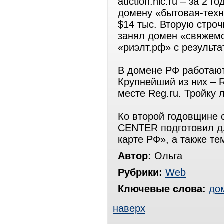
auction.nic.ru – за 2 
домену «бытовая-техн
$14 тыс. Вторую строчк
занял домен «свяжемс
«риэлт.рф» с результа
В домене РФ работают
Крупнейший из них – 
месте Reg.ru. Тройку 
Ко второй годовщине 
CENTER подготовил дл
карте РФ», а также т
Автор:
Ольга
Рубрики:
Web
Ключевые слова:
до
наверх