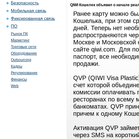
Безопасность
QIWI Кошелек объявил о начале реали
Мобильная связь
Ранее карту можно бы
Фиксированная связь
Кошелька, при этом с
ПО
дней. Теперь нет нео
Рынок ПК
распространяются чер
Маркетинг
Москве и Московской 
Торговые сети
сайте qiwi.com. Для п
Оборудование
паспорт, все необход
Outsourcing
продажи.
Кадры
Регулирование
QVP (QIWI Visa Plasti
Финансы
счет которой объедин
Web
комиссии оплачивать 
ресторанах по всему м
банкоматах. QVP прин
причем к одному Коше
Активация QVP займет
через SMS на коротки