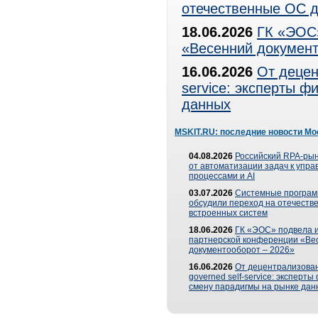
отечественные ОС д
18.06.2026
ГК «ЭОС»
«Весенний документ
16.06.2026
От децен
service: эксперты 
данных
MSKIT.RU: последние новости Мо
04.08.2026
Российский RPA-рын
от автоматизации задач к упр
процессами и AI
03.07.2026
Системные програ
обсудили переход на отечеств
встроенных систем
18.06.2026
ГК «ЭОС» подвела и
партнерской конференции «Ве
документооборот – 2026»
16.06.2026
От децентрализован
governed self-service: эксперт
смену парадигмы на рынке дан