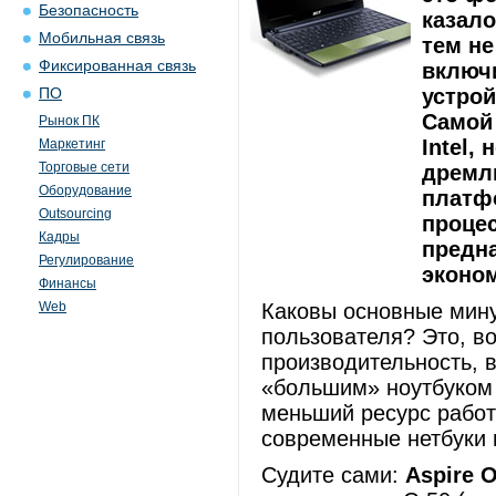
Безопасность
казало
Мобильная связь
тем не
Фиксированная связь
включ
устрой
ПО
Самой
Рынок ПК
Intel,
Маркетинг
Торговые сети
дремлю
Оборудование
платф
Outsourcing
проце
Кадры
предн
Регулирование
эконо
Финансы
Web
Каковы основные мину
пользователя? Это, во
производительность, 
«большим» ноутбуком 
меньший ресурс работ
современные нетбуки 
Судите сами:
Aspire
O