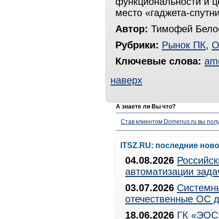
функциональности и ц
место «гаджета-спутни
Автор:
Тимофей Белос
Рубрики:
Рынок ПК
,
О
Ключевые слова:
am
наверх
А знаете ли Вы что?
Став клиентом Domenus.ru вы п
ITSZ.RU: последние нов
04.08.2026
Российск
автоматизации зада
03.07.2026
Системны
отечественные ОС д
18.06.2026
ГК «ЭОС»