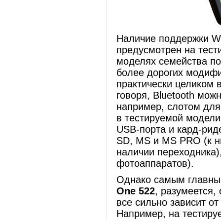
Наличие поддержки Wi-
предусмотрен на тест
моделях семейства под
более дорогих модиф
практически целиком 
говоря, Bluetooth мож
например, слотом для
в тестируемой модели
USB-порта и кард-риде
SD, MS и MS PRO (к н
наличии переходника),
фотоаппаратов).
Однако самым главны
One 522
, разумеется,
все сильно зависит о
Например, на тестиру