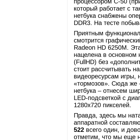
процессором C-50 (пр
который работает с та
нетбука снабжены опе
DDR3. На тесте побыва
Приятным функционал
смотрится графический
Radeon HD 6250M. Эта
нацелена в основном 
(FullHD) без «дополни
стоит рассчитывать на
видеоресурсам игры, н
«тормозов». Сюда же 
нетбука – отнесем ши
LED-подсветкой с диа
1280x720 пикселей.
Правда, здесь мы нат
аппаратной составляю
522
всего один, и до
отметим, что мы еще 