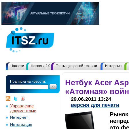
Новости
Новости 2.0
Тесты цифровой техники
Интервью
Нетбук Acer Asp
Подписка на новости:
«Атомная» вой
29.06.2011 13:24
версия для печати
Управление
документами
Рынок
Интернет
непред
Интеграция
это фе