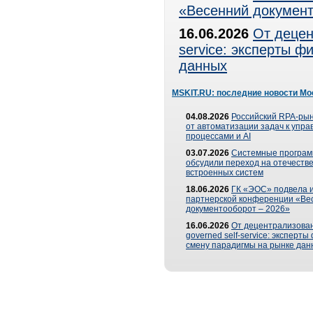
«Весенний документ
16.06.2026
От децен
service: эксперты 
данных
MSKIT.RU: последние новости Мо
04.08.2026
Российский RPA-рын
от автоматизации задач к упр
процессами и AI
03.07.2026
Системные програ
обсудили переход на отечеств
встроенных систем
18.06.2026
ГК «ЭОС» подвела и
партнерской конференции «Ве
документооборот – 2026»
16.06.2026
От децентрализован
governed self-service: эксперт
смену парадигмы на рынке дан