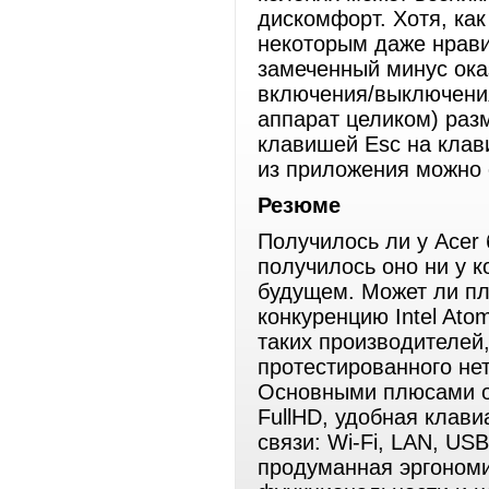
дискомфорт. Хотя, ка
некоторым даже нравит
замеченный минус ока
включения/выключения 
аппарат целиком) раз
клавишей Esc на клав
из приложения можно 
Резюме
Получилось ли у Acer 
получилось оно ни у к
будущем. Может ли п
конкуренцию Intel At
таких производителей,
протестированного не
Основными плюсами о
FullHD, удобная клав
связи: Wi-Fi, LAN, US
продуманная эргономи